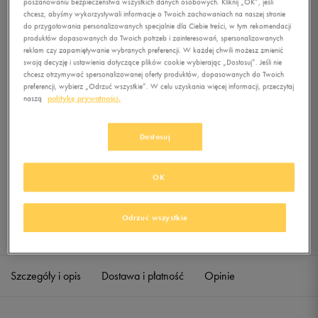
poszanowaniu bezpieczeństwa wszystkich danych osobowych. Kliknij „OK”, jeśli
WINTERIZE POM BEANIE
chcesz, abyśmy wykorzystywali informacje o Twoich zachowaniach na naszej stronie
do przygotowania personalizowanych specjalnie dla Ciebie treści, w tym rekomendacji
0.0
produktów dopasowanych do Twoich potrzeb i zainteresowań, spersonalizowanych
(
0
)
reklam czy zapamiętywanie wybranych preferencji. W każdej chwili możesz zmienić
0
zł
z Vat
swoją decyzję i ustawienia dotyczące plików cookie wybierając „Dostosuj”. Jeśli nie
chcesz otrzymywać spersonalizowanej oferty produktów, dopasowanych do Twoich
+ 0 PKT W
KLUBIE 50 STYLE
preferencji, wybierz „Odrzuć wszystkie”. W celu uzyskania więcej informacji, przeczytaj
naszą
politykę prywatności.
Dostosuj
Produkt niedostępny
Jeśli artykuł będzie ponownie dostępny, otrzymasz od nas powiadomienie.
OK
Wybierz rozmiar
Odrzuć wszystkie
Sprawdź dostępność w salonach
ONE SIZE
Powiadom o dostępności
Szczegóły i opis
Dostawa i płatność
Opinie