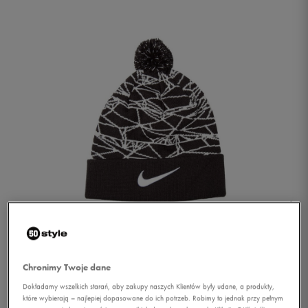
1/1
Chronimy Twoje dane
Dokładamy wszelkich starań, aby zakupy naszych Klientów były udane, a produkty,
NIKE CZAPKA NSW
które wybierają – najlepiej dopasowane do ich potrzeb. Robimy to jednak przy pełnym