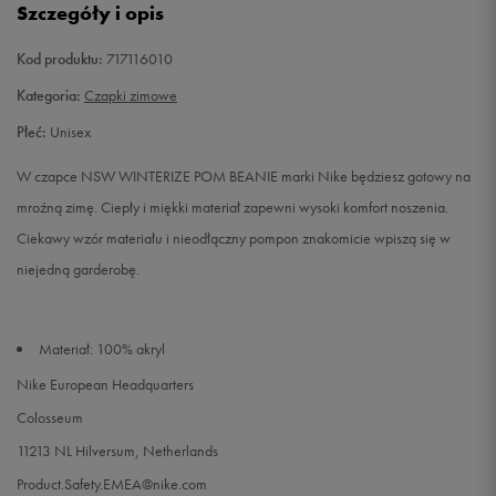
Szczegóły i opis
Kod produktu:
717116010
Kategoria:
Czapki zimowe
Płeć:
Unisex
W czapce NSW WINTERIZE POM BEANIE marki Nike będziesz gotowy na
mroźną zimę. Ciepły i miękki materiał zapewni wysoki komfort noszenia.
Ciekawy wzór materiału i nieodłączny pompon znakomicie wpiszą się w
niejedną garderobę.
Materiał: 100% akryl
Nike European Headquarters
Colosseum
11213 NL Hilversum, Netherlands
Product.Safety.EMEA@nike.com