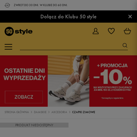
ZWROT DO 30 DNI. W KLUBIE DO 60 DNI.
×
Dołącz do Klubu 50 style
STRONA GŁÓWNA
DAMSKIE
AKCESORIA
CZAPKI ZIMOWE
PRODUKT NIEDOSTĘPNY