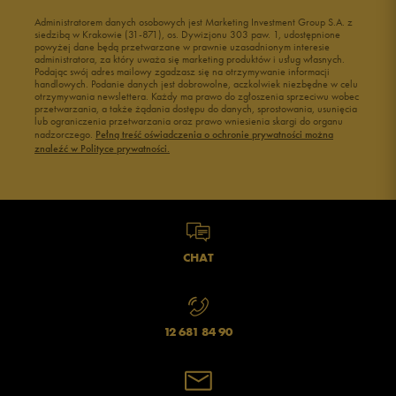
Administratorem danych osobowych jest Marketing Investment Group S.A. z
siedzibą w Krakowie (31-871), os. Dywizjonu 303 paw. 1, udostępnione
powyżej dane będą przetwarzane w prawnie uzasadnionym interesie
administratora, za który uważa się marketing produktów i usług własnych.
Podając swój adres mailowy zgadzasz się na otrzymywanie informacji
handlowych. Podanie danych jest dobrowolne, aczkolwiek niezbędne w celu
otrzymywania newslettera. Każdy ma prawo do zgłoszenia sprzeciwu wobec
przetwarzania, a także żądania dostępu do danych, sprostowania, usunięcia
lub ograniczenia przetwarzania oraz prawo wniesienia skargi do organu
nadzorczego.
Pełną treść oświadczenia o ochronie prywatności można
znaleźć w Polityce prywatności.
CHAT
12 681 84 90