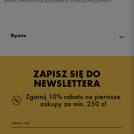
płatność odroczona Kup teraz zapłać za 30 dni z Klarną lub PayPo
Opinie
Produkt nie posiada recenzji
ZAPISZ SIĘ DO
NEWSLETTERA
Zgarnij 10% rabatu na pierwsze
zakupy za min. 250 zł
Adres e-mail