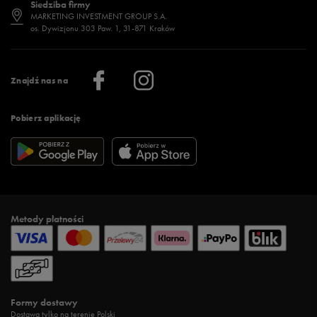
Siedziba firmy
Jak wybrać buty na zimę?
Stylizacje damskie
Sklepy stacjonarne
MARKETING INVESTMENT GROUP S.A.
os. Dywizjonu 303 Paw. 1, 31-871 Kraków
Więcej >
Klub 50 style
Regulamin sklepu 50 style
Praca
Regulamin aplikacji 50 style
Informacje o firmie
Więcej regulaminów >
Znajdź nas na
Pobierz aplikację
Metody płatności
Formy dostawy
Dostawa tylko na terenie Polski