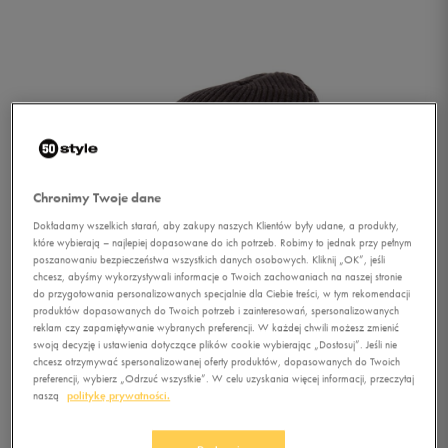
Chronimy Twoje dane
Dokładamy wszelkich starań, aby zakupy naszych Klientów były udane, a produkty,
które wybierają – najlepiej dopasowane do ich potrzeb. Robimy to jednak przy pełnym
poszanowaniu bezpieczeństwa wszystkich danych osobowych. Kliknij „OK”, jeśli
chcesz, abyśmy wykorzystywali informacje o Twoich zachowaniach na naszej stronie
do przygotowania personalizowanych specjalnie dla Ciebie treści, w tym rekomendacji
produktów dopasowanych do Twoich potrzeb i zainteresowań, spersonalizowanych
reklam czy zapamiętywanie wybranych preferencji. W każdej chwili możesz zmienić
swoją decyzję i ustawienia dotyczące plików cookie wybierając „Dostosuj”. Jeśli nie
chcesz otrzymywać spersonalizowanej oferty produktów, dopasowanych do Twoich
1/3
preferencji, wybierz „Odrzuć wszystkie”. W celu uzyskania więcej informacji, przeczytaj
naszą
politykę prywatności.