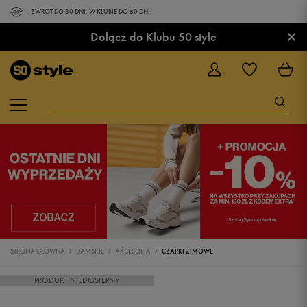
ZWROT DO 30 DNI. W KLUBIE DO 60 DNI.
×
Dołącz do Klubu 50 style
STRONA GŁÓWNA
DAMSKIE
AKCESORIA
CZAPKI ZIMOWE
PRODUKT NIEDOSTĘPNY