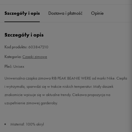
Szczegóły i opis
Dostawa i płatność
Opinie
Szczegóły i opis
Kod produktu:
603847210
Kategoria:
Czapki zimowe
Płeć:
Unisex
Uniwersalna czapka zimowa RIB PEAK BEANIE WERE od marki Nike. Ciepła
i wytrzymała, sparwdzi się w trakcie niskich temperatur. Mały daszek
znakomicie wpisuje się w aktualne trendy. Ciekawa propozycja na
uzupełnienie zimowej garderoby.
Materiał: 100% akryl