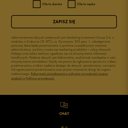
Oferta damska
Oferta męska
ZAPISZ SIĘ
Administratorem danych osobowych jest Marketing Investment Group S.A. z
siedzibą w Krakowie (31-871), os. Dywizjonu 303 paw. 1, udostępnione
powyżej dane będą przetwarzane w prawnie uzasadnionym interesie
administratora, za który uważa się marketing produktów i usług własnych.
Podając swój adres mailowy zgadzasz się na otrzymywanie informacji
handlowych. Podanie danych jest dobrowolne, aczkolwiek niezbędne w celu
otrzymywania newslettera. Każdy ma prawo do zgłoszenia sprzeciwu wobec
przetwarzania, a także żądania dostępu do danych, sprostowania, usunięcia
lub ograniczenia przetwarzania oraz prawo wniesienia skargi do organu
nadzorczego.
Pełną treść oświadczenia o ochronie prywatności można
znaleźć w Polityce prywatności.
CHAT