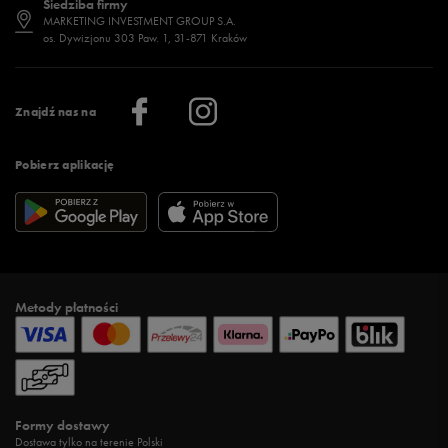
Siedziba firmy
Jak wybrać buty na zimę?
Stylizacje damskie
Sklepy stacjonarne
MARKETING INVESTMENT GROUP S.A.
os. Dywizjonu 303 Paw. 1, 31-871 Kraków
Więcej >
Klub 50 style
Regulamin sklepu 50 style
Praca
Regulamin aplikacji 50 style
Informacje o firmie
Więcej regulaminów >
Znajdź nas na
Pobierz aplikację
Metody płatności
Formy dostawy
Dostawa tylko na terenie Polski