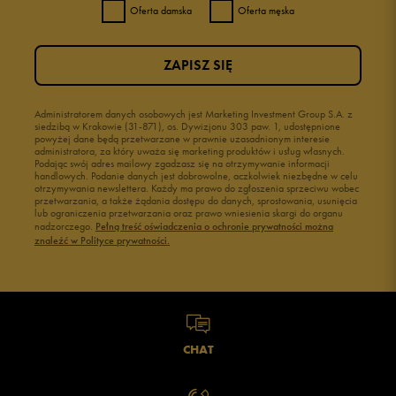
Oferta damska
Oferta męska
ZAPISZ SIĘ
Administratorem danych osobowych jest Marketing Investment Group S.A. z
siedzibą w Krakowie (31-871), os. Dywizjonu 303 paw. 1, udostępnione
powyżej dane będą przetwarzane w prawnie uzasadnionym interesie
administratora, za który uważa się marketing produktów i usług własnych.
Podając swój adres mailowy zgadzasz się na otrzymywanie informacji
handlowych. Podanie danych jest dobrowolne, aczkolwiek niezbędne w celu
otrzymywania newslettera. Każdy ma prawo do zgłoszenia sprzeciwu wobec
przetwarzania, a także żądania dostępu do danych, sprostowania, usunięcia
lub ograniczenia przetwarzania oraz prawo wniesienia skargi do organu
nadzorczego.
Pełną treść oświadczenia o ochronie prywatności można
znaleźć w Polityce prywatności.
CHAT