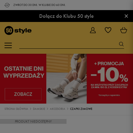
ZWROT DO 30 DNI. W KLUBIE DO 60 DNI.
×
Dołącz do Klubu 50 style
STRONA GŁÓWNA
DAMSKIE
AKCESORIA
CZAPKI ZIMOWE
PRODUKT NIEDOSTĘPNY