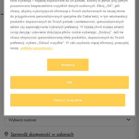
które wybierają – najlepiej dopasowane do ich potrzeb. Robimy to jednak przy pełnym
poszanowaniu bezpieczeństwa wszystkich danych osobowych. Kliknij „OK”, jeśli
chcesz, abyśmy wykorzystywali informacje o Twoich zachowaniach na naszej stronie
do przygotowania personalizowanych specjalnie dla Ciebie treści, w tym rekomendacji
produktów dopasowanych do Twoich potrzeb i zainteresowań, spersonalizowanych
reklam czy zapamiętywanie wybranych preferencji. W każdej chwili możesz zmienić
NIKE CZAPKA SB X POLER
swoją decyzję i ustawienia dotyczące plików cookie wybierając „Dostosuj”. Jeśli nie
POM BEANIE
chcesz otrzymywać spersonalizowanej oferty produktów, dopasowanych do Twoich
preferencji, wybierz „Odrzuć wszystkie”. W celu uzyskania więcej informacji, przeczytaj
naszą
politykę prywatności.
0.0
(
0
)
0
zł
z Vat
Dostosuj
+ 0 PKT W
KLUBIE 50 STYLE
OK
Produkt niedostępny
Odrzuć wszystkie
Jeśli artykuł będzie ponownie dostępny, otrzymasz od nas powiadomienie.
Wybierz rozmiar
Sprawdź dostępność w salonach
ONE SIZE
Powiadom o dostępności