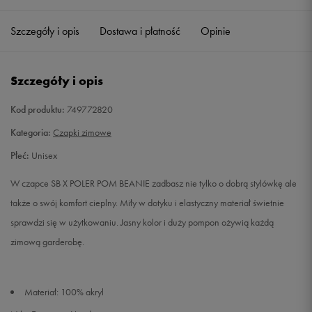
Szczegóły i opis
Dostawa i płatność
Opinie
Szczegóły i opis
Kod produktu:
749772820
Kategoria:
Czapki zimowe
Płeć:
Unisex
W czapce SB X POLER POM BEANIE zadbasz nie tylko o dobrą stylówkę ale
także o swój komfort cieplny. Miły w dotyku i elastyczny materiał świetnie
sprawdzi się w użytkowaniu. Jasny kolor i duży pompon ożywią każdą
zimową garderobę.
Materiał: 100% akryl