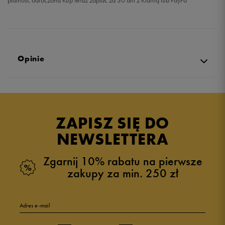
płatność odroczona Kup teraz zapłać za 30 dni z Klarną lub PayPo
Opinie
Produkt nie posiada recenzji
ZAPISZ SIĘ DO
NEWSLETTERA
Zgarnij 10% rabatu na pierwsze
zakupy za min. 250 zł
Adres e-mail