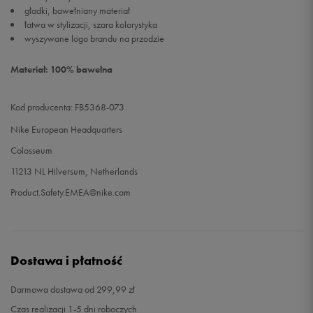
gładki, bawełniany materiał
łatwa w stylizacji, szara kolorystyka
wyszywane logo brandu na przodzie
Materiał: 100% bawełna
Kod producenta: FB5368-073
Nike European Headquarters
Colosseum
11213 NL Hilversum, Netherlands
Product.Safety.EMEA@nike.com
Dostawa i płatność
Darmowa dostawa od 299,99 zł
Czas realizacji 1-5 dni roboczych