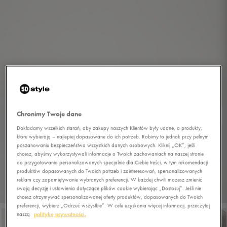
Chronimy Twoje dane
Dokładamy wszelkich starań, aby zakupy naszych Klientów były udane, a produkty,
które wybierają – najlepiej dopasowane do ich potrzeb. Robimy to jednak przy pełnym
poszanowaniu bezpieczeństwa wszystkich danych osobowych. Kliknij „OK”, jeśli
chcesz, abyśmy wykorzystywali informacje o Twoich zachowaniach na naszej stronie
do przygotowania personalizowanych specjalnie dla Ciebie treści, w tym rekomendacji
produktów dopasowanych do Twoich potrzeb i zainteresowań, spersonalizowanych
reklam czy zapamiętywanie wybranych preferencji. W każdej chwili możesz zmienić
swoją decyzję i ustawienia dotyczące plików cookie wybierając „Dostosuj”. Jeśli nie
1/7
chcesz otrzymywać spersonalizowanej oferty produktów, dopasowanych do Twoich
preferencji, wybierz „Odrzuć wszystkie”. W celu uzyskania więcej informacji, przeczytaj
naszą
politykę prywatności.