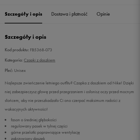
Szczegóły i opis
Dostawa i płatność
Opinie
L
Powiadom o dostępności
Szczegóły i opis
Kod produktu:
FB5368-073
Kategoria:
Czapki z daszkiem
Płeć:
Unisex
Najlepsze zwieńczenie letniego outfitu? Czapka z daszkiem od Nike! Dzięki
niej zabezpieczysz głowę przed przegrzaniem i osłonisz oczy przed mocnym
słońcem, aby nie przeszkadzało Ci ono czerpać maksimum radości z
wakacyjnych aktywności!
fason o średniej głębokości
regulowany pasek w tylnej części
górne przelotki poprawiające wentylację
zakrzywiony daszek