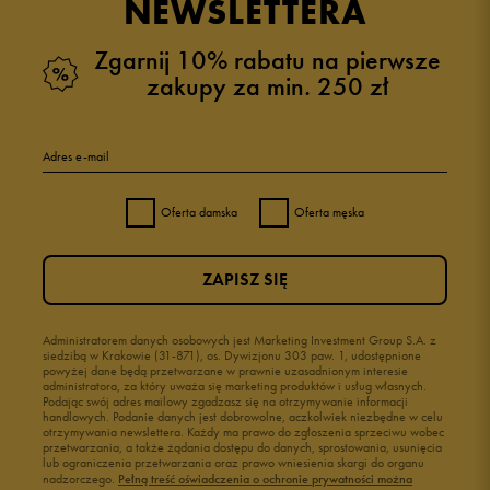
NEWSLETTERA
Zgarnij 10% rabatu na pierwsze
zakupy za min. 250 zł
5
97%
Adres e-mail
4
3%
Oferta damska
Oferta męska
3
0%
ZAPISZ SIĘ
2
0%
1
Administratorem danych osobowych jest Marketing Investment Group S.A. z
0%
siedzibą w Krakowie (31-871), os. Dywizjonu 303 paw. 1, udostępnione
powyżej dane będą przetwarzane w prawnie uzasadnionym interesie
administratora, za który uważa się marketing produktów i usług własnych.
Podając swój adres mailowy zgadzasz się na otrzymywanie informacji
handlowych. Podanie danych jest dobrowolne, aczkolwiek niezbędne w celu
otrzymywania newslettera. Każdy ma prawo do zgłoszenia sprzeciwu wobec
przetwarzania, a także żądania dostępu do danych, sprostowania, usunięcia
lub ograniczenia przetwarzania oraz prawo wniesienia skargi do organu
Jak zbieramy opinie?
nadzorczego.
Pełną treść oświadczenia o ochronie prywatności można