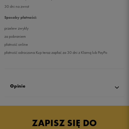
30 dni na zwrot
Sposoby płatności:
przelew zwykły
za pobraniem
płatność online
płatność odroczona Kup teraz zapłać za 30 dni z Klarną lub PayPo
Opinie
5.0
opinii klientów
31
z całego okresu
ZAPISZ SIĘ DO
zebranych i zweryfikowanych przez