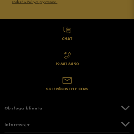
znaleźć w Polityce prywatności.
Opinie klientów
Wyczyść
Szukaj
CHAT
12 681 84 90
SKLEP@50STYLE.COM
Obsługa klienta
Centrum Pomocy
Informacje
Zwroty i reklamacje