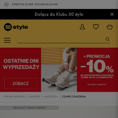
ZWROT DO 30 DNI. W KLUBIE DO 60 DNI.
×
Dołącz do Klubu 50 style
STRONA GŁÓWNA
DAMSKIE
AKCESORIA
CZAPKI Z DASZKIEM
PRODUKT NIEDOSTĘPNY