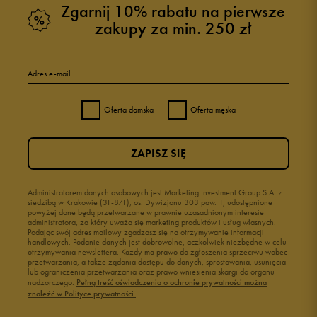
Zgarnij 10% rabatu na pierwsze
zakupy za min. 250 zł
Adres e-mail
Oferta damska
Oferta męska
ZAPISZ SIĘ
Administratorem danych osobowych jest Marketing Investment Group S.A. z
siedzibą w Krakowie (31-871), os. Dywizjonu 303 paw. 1, udostępnione
powyżej dane będą przetwarzane w prawnie uzasadnionym interesie
administratora, za który uważa się marketing produktów i usług własnych.
Podając swój adres mailowy zgadzasz się na otrzymywanie informacji
handlowych. Podanie danych jest dobrowolne, aczkolwiek niezbędne w celu
otrzymywania newslettera. Każdy ma prawo do zgłoszenia sprzeciwu wobec
przetwarzania, a także żądania dostępu do danych, sprostowania, usunięcia
lub ograniczenia przetwarzania oraz prawo wniesienia skargi do organu
nadzorczego.
Pełną treść oświadczenia o ochronie prywatności można
znaleźć w Polityce prywatności.