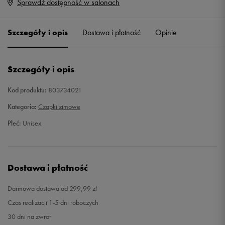
Sprawdź dostępność w salonach
ONE SIZE
Powiadom o dostępności
Szczegóły i opis
Dostawa i płatność
Opinie
Szczegóły i opis
Kod produktu:
803734021
Kategoria:
Czapki zimowe
Płeć:
Unisex
Dostawa i płatność
Darmowa dostawa od 299,99 zł
Czas realizacji 1-5 dni roboczych
30 dni na zwrot