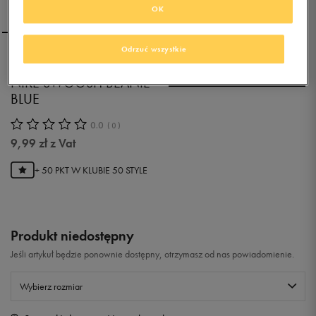
OK
Odrzuć wszystkie
NIKE CZAPKA ZIMOWA
NIKE SWOOSH BEANIE -
BLUE
0.0
(
0
)
9,99
zł
z Vat
+ 50 PKT W
KLUBIE 50 STYLE
Produkt niedostępny
Jeśli artykuł będzie ponownie dostępny, otrzymasz od nas powiadomienie.
Wybierz rozmiar