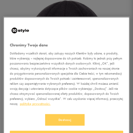
Chronimy Twoje dane
Dokładamy wszelkich starań, aby zakupy naszych Klientów były udane, a produkty,
które wybierają – najlepiej dopasowane do ich potrzeb. Robimy to jednak przy pełnym
poszanowaniu bezpieczeństwa wszystkich danych osobowych. Kliknij „OK”, jeśli
chcesz, abyśmy wykorzystywali informacje o Twoich zachowaniach na naszej stronie
do przygotowania personalizowanych specjalnie dla Ciebie treści, w tym rekomendacji
produktów dopasowanych do Twoich potrzeb i zainteresowań, spersonalizowanych
reklam czy zapamiętywanie wybranych preferencji. W każdej chwili możesz zmienić
swoją decyzję i ustawienia dotyczące plików cookie wybierając „Dostosuj”. Jeśli nie
chcesz otrzymywać spersonalizowanej oferty produktów, dopasowanych do Twoich
preferencji, wybierz „Odrzuć wszystkie”. W celu uzyskania więcej informacji, przeczytaj
naszą
politykę prywatności.
1/2
Dostosuj