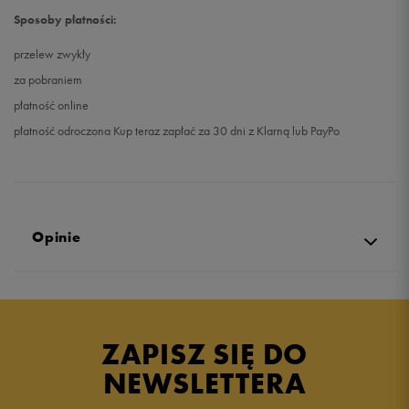
Sposoby płatności:
przelew zwykły
za pobraniem
płatność online
płatność odroczona Kup teraz zapłać za 30 dni z Klarną lub PayPo
Opinie
Produkt nie posiada recenzji
ZAPISZ SIĘ DO
NEWSLETTERA