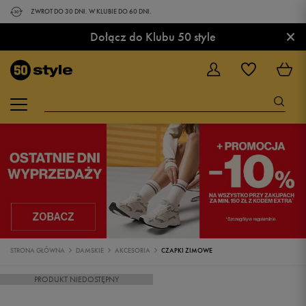
ZWROT DO 30 DNI. W KLUBIE DO 60 DNI.
×
Dołącz do Klubu 50 style
STRONA GŁÓWNA
DAMSKIE
AKCESORIA
CZAPKI ZIMOWE
PRODUKT NIEDOSTĘPNY