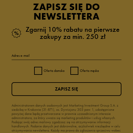
ZAPISZ SIĘ DO
NEWSLETTERA
Zgarnij 10% rabatu na pierwsze
zakupy za min. 250 zł
Adres e-mail
Oferta damska
Oferta męska
ZAPISZ SIĘ
Administratorem danych osobowych jest Marketing Investment Group S.A. z
siedzibą w Krakowie (31-871), os. Dywizjonu 303 paw. 1, udostępnione
powyżej dane będą przetwarzane w prawnie uzasadnionym interesie
administratora, za który uważa się marketing produktów i usług własnych.
Podając swój adres mailowy zgadzasz się na otrzymywanie informacji
handlowych. Podanie danych jest dobrowolne, aczkolwiek niezbędne w celu
otrzymywania newslettera. Każdy ma prawo do zgłoszenia sprzeciwu wobec