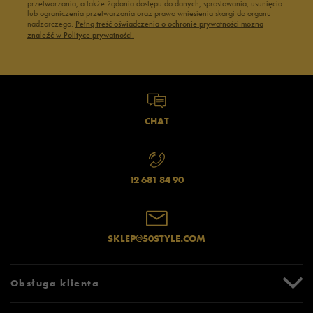
przetwarzania, a także żądania dostępu do danych, sprostowania, usunięcia
lub ograniczenia przetwarzania oraz prawo wniesienia skargi do organu
nadzorczego.
Pełną treść oświadczenia o ochronie prywatności można
znaleźć w Polityce prywatności.
CHAT
12 681 84 90
SKLEP@50STYLE.COM
Obsługa klienta
Centrum Pomocy