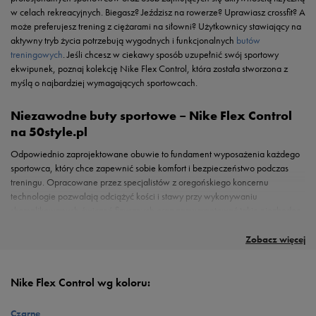
w celach rekreacyjnych. Biegasz? Jeździsz na rowerze? Uprawiasz crossfit? A
może preferujesz trening z ciężarami na siłowni? Użytkownicy stawiający na
aktywny tryb życia potrzebują wygodnych i funkcjonalnych
butów
treningowych
. Jeśli chcesz w ciekawy sposób uzupełnić swój sportowy
ekwipunek, poznaj kolekcję Nike Flex Control, która została stworzona z
myślą o najbardziej wymagających sportowcach.
Niezawodne buty sportowe – Nike Flex Control
na 50style.pl
Odpowiednio zaprojektowane obuwie to fundament wyposażenia każdego
sportowca, który chce zapewnić sobie komfort i bezpieczeństwo podczas
treningu. Opracowane przez specjalistów z oregońskiego koncernu
technologie pozwalają odciążyć kości i stawy przy wykonywaniu
skomplikowanych ćwiczeń fizycznych oraz zagwarantować takie niezbędne
właściwości jak stabilność, amortyzacja czy przyczepność do podłoża.
Dostępne w sklepie internetowym 50style.pl buty treningowe Nike Flex
Zobacz więcej
Control to doskonały wybór dla fanów treningu siłowego, fitnessu, biegania
oraz wszelkiej aktywności na świeżym powietrzu. Zarówno cholewkę, jak i
podeszwę zaprojektowano w taki sposób, aby obuwie było jak najbardziej
Nike Flex Control wg koloru:
elastyczne i pozwalało swobodnie wykonywać szeroki zakres ruchów. Poznaj
warianty dostępne w 50style i wybierz model, dzięki któremu poczujesz się
Czarne