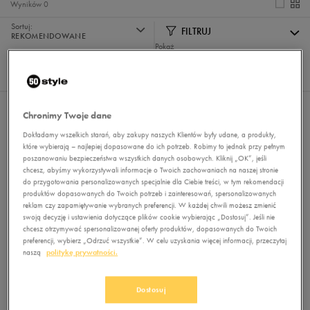
Wyników
0
Sortuj:
FILTRUJ
REKOMENDOWANE
Pokaż
60
z 0
Nie wybrano filtrów
Chronimy Twoje dane
Dokładamy wszelkich starań, aby zakupy naszych Klientów były udane, a produkty,
które wybierają – najlepiej dopasowane do ich potrzeb. Robimy to jednak przy pełnym
poszanowaniu bezpieczeństwa wszystkich danych osobowych. Kliknij „OK”, jeśli
chcesz, abyśmy wykorzystywali informacje o Twoich zachowaniach na naszej stronie
do przygotowania personalizowanych specjalnie dla Ciebie treści, w tym rekomendacji
produktów dopasowanych do Twoich potrzeb i zainteresowań, spersonalizowanych
reklam czy zapamiętywanie wybranych preferencji. W każdej chwili możesz zmienić
swoją decyzję i ustawienia dotyczące plików cookie wybierając „Dostosuj”. Jeśli nie
chcesz otrzymywać spersonalizowanej oferty produktów, dopasowanych do Twoich
Brak produktów do wyświetlenia
preferencji, wybierz „Odrzuć wszystkie”. W celu uzyskania więcej informacji, przeczytaj
Zmień kryteria wyszukiwania lub
naszą
politykę prywatności.
usuń wybrane filtry
Dostosuj