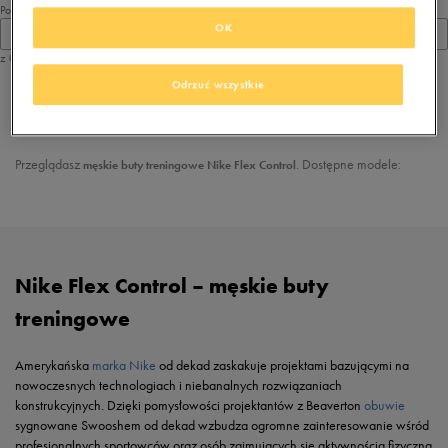
Pokaż
OK
60
z 0
Odrzuć wszystkie
z
1
Przeglądasz
. Dostępne modele:
męskie buty treningowe Nike Flex Control
Nike Flex Control – męskie buty
treningowe
Amerykańska
marka Nike
od dekad zaskakuje projektami bazującymi na
nowoczesnych technologiach i niebanalnych rozwiązaniach
konstrukcyjnych. Dzięki pomysłowości projektantów z Beaverton
obuwie
sygnowane Swooshem od dekad wzbudza ogromne zainteresowanie wśród
profesjonalnych sportowców oraz osób zajmujących się aktywnością fizyczną