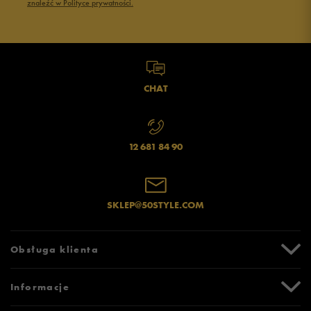
znaleźć w Polityce prywatności.
CHAT
12 681 84 90
SKLEP@50STYLE.COM
Obsługa klienta
Centrum Pomocy
Informacje
Zwroty i reklamacje