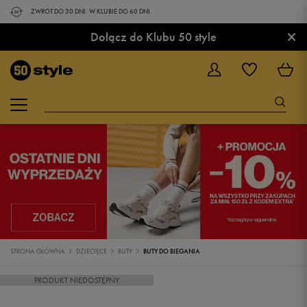
ZWROT DO 30 DNI. W KLUBIE DO 60 DNI.
×
Dołącz do Klubu 50 style
STRONA GŁÓWNA
DZIECIĘCE
BUTY
BUTY DO BIEGANIA
PRODUKT NIEDOSTĘPNY