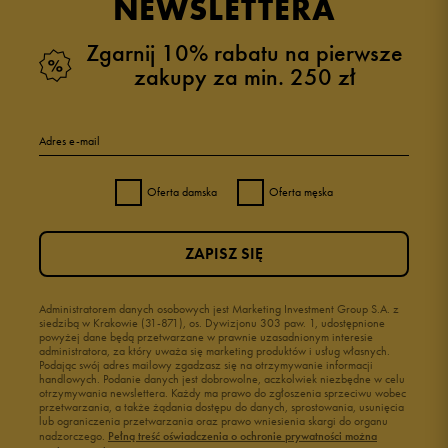
NEWSLETTERA
Zgarnij 10% rabatu na pierwsze
zakupy za min. 250 zł
Adres e-mail
Oferta damska
Oferta męska
ZAPISZ SIĘ
Administratorem danych osobowych jest Marketing Investment Group S.A. z
siedzibą w Krakowie (31-871), os. Dywizjonu 303 paw. 1, udostępnione
powyżej dane będą przetwarzane w prawnie uzasadnionym interesie
administratora, za który uważa się marketing produktów i usług własnych.
Podając swój adres mailowy zgadzasz się na otrzymywanie informacji
handlowych. Podanie danych jest dobrowolne, aczkolwiek niezbędne w celu
otrzymywania newslettera. Każdy ma prawo do zgłoszenia sprzeciwu wobec
przetwarzania, a także żądania dostępu do danych, sprostowania, usunięcia
lub ograniczenia przetwarzania oraz prawo wniesienia skargi do organu
nadzorczego.
Pełną treść oświadczenia o ochronie prywatności można