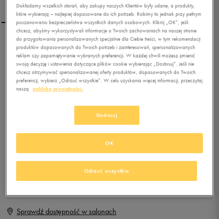
Dokładamy wszelkich starań, aby zakupy naszych Klientów były udane, a produkty,
które wybierają – najlepiej dopasowane do ich potrzeb. Robimy to jednak przy pełnym
poszanowaniu bezpieczeństwa wszystkich danych osobowych. Kliknij „OK”, jeśli
chcesz, abyśmy wykorzystywali informacje o Twoich zachowaniach na naszej stronie
do przygotowania personalizowanych specjalnie dla Ciebie treści, w tym rekomendacji
NIKE FLEX EXPERIENCE 4
produktów dopasowanych do Twoich potrzeb i zainteresowań, spersonalizowanych
(GS)
reklam czy zapamiętywanie wybranych preferencji. W każdej chwili możesz zmienić
swoją decyzję i ustawienia dotyczące plików cookie wybierając „Dostosuj”. Jeśli nie
chcesz otrzymywać spersonalizowanej oferty produktów, dopasowanych do Twoich
0.0
(
0
)
preferencji, wybierz „Odrzuć wszystkie”. W celu uzyskania więcej informacji, przeczytaj
39,99
zł
z Vat
naszą
politykę prywatności.
+ 200 PKT W
KLUBIE 50 STYLE
Dostosuj
OK
Produkt niedostępny
Jeśli artykuł będzie ponownie dostępny, otrzymasz od nas powiadomienie.
Odrzuć wszystkie
Wybierz rozmiar
Sprawdź dostępność w salonach
Rozmiary EU
Rozmiary US