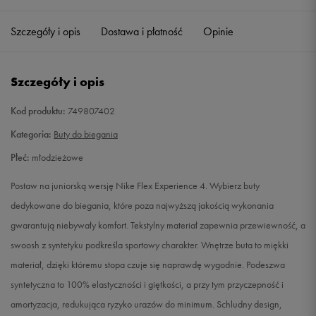
35,5
22,5 cm
Powiadom o dostępności
Szczegóły i opis
Dostawa i płatność
Opinie
36
23 cm
Powiadom o dostępności
Szczegóły i opis
36,5
23,5 cm
Powiadom o dostępności
Kod produktu:
749807402
37,5
23,5 cm
Powiadom o dostępności
Kategoria:
Buty do biegania
Płeć:
młodzieżowe
38
24 cm
Powiadom o dostępności
Postaw na juniorską wersję Nike Flex Experience 4. Wybierz buty
38,5
24 cm
Powiadom o dostępności
dedykowane do biegania, które poza najwyższą jakością wykonania
gwarantują niebywały komfort. Tekstylny materiał zapewnia przewiewność, a
39
24,5 cm
Powiadom o dostępności
swoosh z syntetyku podkreśla sportowy charakter. Wnętrze buta to miękki
materiał, dzięki któremu stopa czuje się naprawdę wygodnie. Podeszwa
40
25 cm
Powiadom o dostępności
syntetyczna to 100% elastyczności i giętkości, a przy tym przyczepność i
amortyzacja, redukująca ryzyko urazów do minimum. Schludny design,