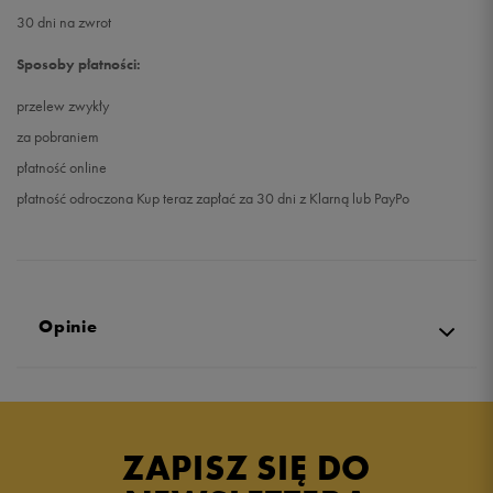
30 dni na zwrot
Sposoby płatności:
przelew zwykły
za pobraniem
płatność online
płatność odroczona Kup teraz zapłać za 30 dni z Klarną lub PayPo
Opinie
Produkt nie posiada recenzji
ZAPISZ SIĘ DO