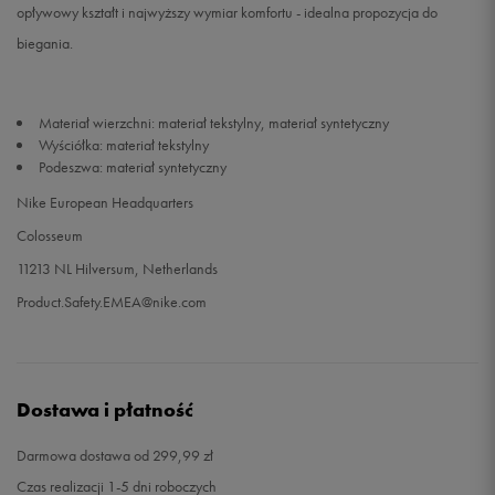
opływowy kształt i najwyższy wymiar komfortu - idealna propozycja do
biegania.
Materiał wierzchni: materiał tekstylny, materiał syntetyczny
Wyściółka: materiał tekstylny
Podeszwa: materiał syntetyczny
Nike European Headquarters
Colosseum
11213 NL Hilversum, Netherlands
Product.Safety.EMEA@nike.com
Dostawa i płatność
Darmowa dostawa od 299,99 zł
Czas realizacji 1-5 dni roboczych