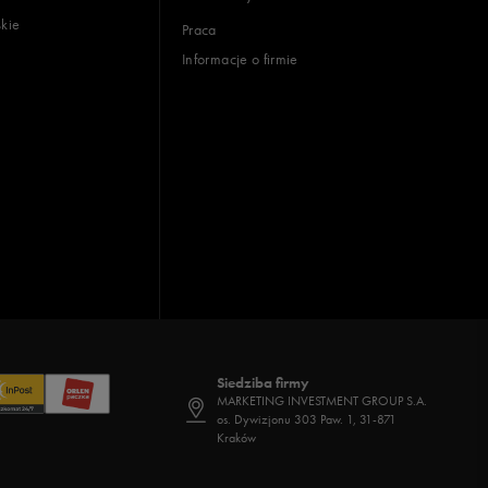
skie
Praca
Informacje o firmie
Siedziba firmy
MARKETING INVESTMENT GROUP S.A.
os. Dywizjonu 303 Paw. 1, 31-871
Kraków