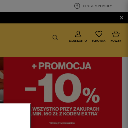
CENTRUM POMOCY
×
MOJE KONTO
SCHOWEK
KOSZYK
BUTY DLA CHŁOPCA
BUTY DLA DZIEWCZYNKI
0-4 lat
0-4 lat
4-8 lat
4-8 lat
9-16 lat
9-16 lat