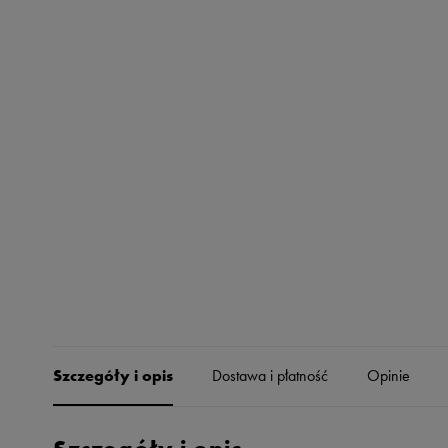
Skechers
Timberland
Umbro
Under Armour
Up8
U.S. Polo ASSN.
Vans
Szczegóły i opis
Dostawa i płatność
Opinie