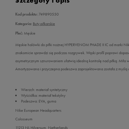
Szczegóły i opis
Kod produktu:
749890550
Kategoria:
Buty piłkarskie
Płeć:
Męskie
Męskie halówki do piłki nożnej HYPERVENOM PHADE II IC od marki Nike
znakomicie sprawdzi się podczas rozgrywek. Wąski profil poprawi dopas
asymetrycznym sznurowaniem ułatwią idealną kontrolę nad piłką. Miła w
Amortyzowana i przyczepna podeszwa zaprojektowana została z myślą o 
Wierzch: materiał syntetyczny
Wyściółka: materiał tekstylny
Podeszwa: EVA, guma
Nike European Headquarters
Colosseum
11213 NL Hilversum, Netherlands