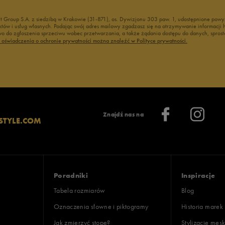
nt Group S.A. z siedzibą w Krakowie (31-871), os. Dywizjonu 303 paw. 1, udostępnione po
duktów i usług własnych. Podając swój adres mailowy zgadzasz się na otrzymywanie informacj
 do zgłoszenia sprzeciwu wobec przetwarzania, a także żądania dostępu do danych, sprost
ć oświadczenia o ochronie prywatności można znaleźć w Polityce prywatności.
Znajdź nas na
STYLE.COM
Poradniki
Inspiracje
Tabela rozmiarów
Blog
Oznaczenia słowne i piktogramy
Historia marek
Jak zmierzyć stopę?
Stylizacje męsk