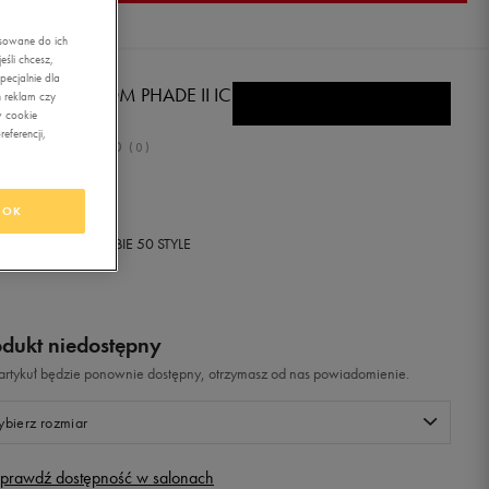
asowane do ich
śli chcesz,
ecjalnie dla
E HYPERVENOM PHADE II IC
 reklam czy
w cookie
eferencji,
0.0
(
0
)
,99
zł
z Vat
OK
+ 400 PKT W
KLUBIE 50 STYLE
odukt niedostępny
i artykuł będzie ponownie dostępny, otrzymasz od nas powiadomienie.
bierz rozmiar
prawdź dostępność w salonach
Rozmiary EU
Rozmiary US