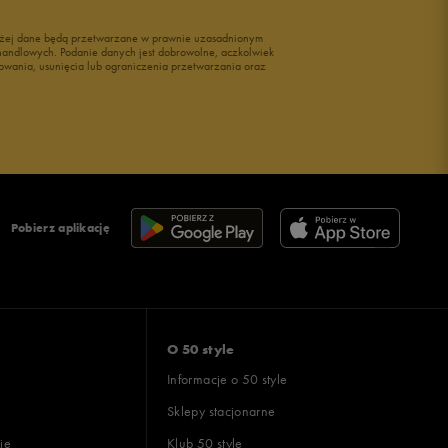
wyżej dane będą przetwarzane w prawnie uzasadnionym
i handlowych. Podanie danych jest dobrowolne, aczkolwiek
owania, usunięcia lub ograniczenia przetwarzania oraz
Pobierz aplikację
O 50 style
Informacje o 50 style
Sklepy stacjonarne
ie
Klub 50 style