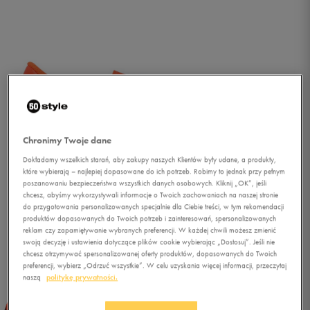
Chronimy Twoje dane
Dokładamy wszelkich starań, aby zakupy naszych Klientów były udane, a produkty,
które wybierają – najlepiej dopasowane do ich potrzeb. Robimy to jednak przy pełnym
poszanowaniu bezpieczeństwa wszystkich danych osobowych. Kliknij „OK”, jeśli
chcesz, abyśmy wykorzystywali informacje o Twoich zachowaniach na naszej stronie
do przygotowania personalizowanych specjalnie dla Ciebie treści, w tym rekomendacji
produktów dopasowanych do Twoich potrzeb i zainteresowań, spersonalizowanych
reklam czy zapamiętywanie wybranych preferencji. W każdej chwili możesz zmienić
swoją decyzję i ustawienia dotyczące plików cookie wybierając „Dostosuj”. Jeśli nie
chcesz otrzymywać spersonalizowanej oferty produktów, dopasowanych do Twoich
1/5
preferencji, wybierz „Odrzuć wszystkie”. W celu uzyskania więcej informacji, przeczytaj
naszą
politykę prywatności.