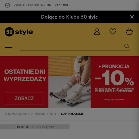
ZWROT DO 30 DNI. W KLUBIE DO 60 DNI.
×
Dołącz do Klubu 50 style
STRONA GŁÓWNA
MĘSKIE
BUTY
BUTY PIŁKARSKIE
PRODUKT NIEDOSTĘPNY