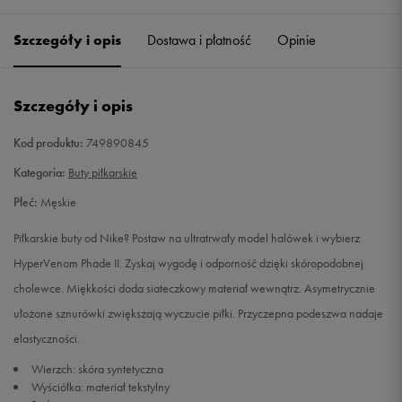
41
26 cm
Powiadom o dostępności
Szczegóły i opis
Dostawa i płatność
Opinie
42
26,5 cm
Powiadom o dostępności
Szczegóły i opis
42,5
27 cm
Powiadom o dostępności
Kod produktu:
749890845
43
27,5 cm
Powiadom o dostępności
Kategoria:
Buty piłkarskie
Płeć:
Męskie
44
28 cm
Powiadom o dostępności
Piłkarskie buty od Nike? Postaw na ultratrwały model halówek i wybierz
44,5
28,5 cm
Powiadom o dostępności
HyperVenom Phade II. Zyskaj wygodę i odporność dzięki skóropodobnej
cholewce. Miękkości doda siateczkowy materiał wewnątrz. Asymetrycznie
45
29 cm
Powiadom o dostępności
ułożone sznurówki zwiększają wyczucie piłki. Przyczepna podeszwa nadaje
elastyczności.
45,5
29,5 cm
Powiadom o dostępności
Wierzch: skóra syntetyczna
Wyściółka: materiał tekstylny
46
30 cm
Powiadom o dostępności