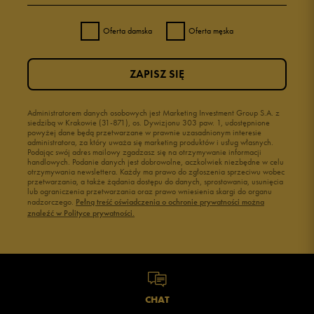
Oferta damska
Oferta męska
ZAPISZ SIĘ
Administratorem danych osobowych jest Marketing Investment Group S.A. z
siedzibą w Krakowie (31-871), os. Dywizjonu 303 paw. 1, udostępnione
powyżej dane będą przetwarzane w prawnie uzasadnionym interesie
administratora, za który uważa się marketing produktów i usług własnych.
Podając swój adres mailowy zgadzasz się na otrzymywanie informacji
handlowych. Podanie danych jest dobrowolne, aczkolwiek niezbędne w celu
otrzymywania newslettera. Każdy ma prawo do zgłoszenia sprzeciwu wobec
przetwarzania, a także żądania dostępu do danych, sprostowania, usunięcia
lub ograniczenia przetwarzania oraz prawo wniesienia skargi do organu
nadzorczego.
Pełną treść oświadczenia o ochronie prywatności można
znaleźć w Polityce prywatności.
CHAT