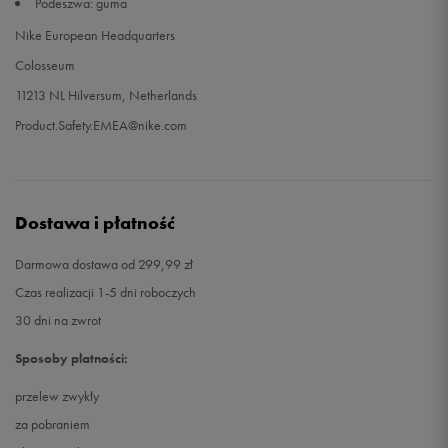
Podeszwa: guma
Nike European Headquarters
47,5
31 cm
Powiadom o dostępności
Colosseum
11213 NL Hilversum, Netherlands
Product.Safety.EMEA@nike.com
Dostawa i płatność
Darmowa dostawa od 299,99 zł
Czas realizacji 1-5 dni roboczych
30 dni na zwrot
Sposoby płatności:
przelew zwykły
za pobraniem