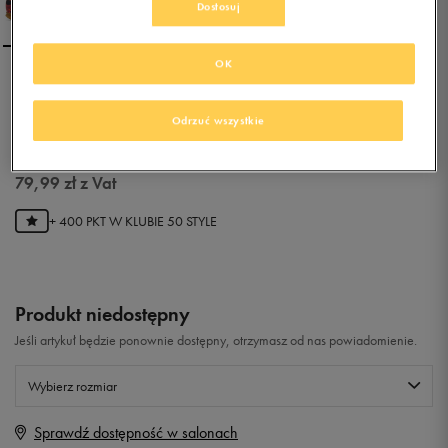
Dostosuj
OK
NIKE HYPERVENOM
PHADE II IC
Odrzuć wszystkie
0.0
(
0
)
79,99
zł
z Vat
+ 400 PKT W
KLUBIE 50 STYLE
Produkt niedostępny
Jeśli artykuł będzie ponownie dostępny, otrzymasz od nas powiadomienie.
Wybierz rozmiar
Sprawdź dostępność w salonach
Rozmiary EU
Rozmiary US