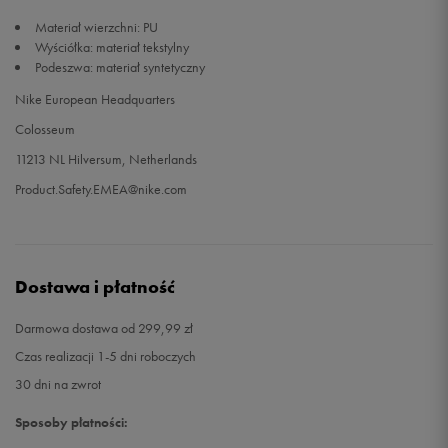
Materiał wierzchni: PU
Wyściółka: materiał tekstylny
Podeszwa: materiał syntetyczny
Nike European Headquarters
Colosseum
11213 NL Hilversum, Netherlands
Product.Safety.EMEA@nike.com
Dostawa i płatność
Darmowa dostawa od 299,99 zł
Czas realizacji 1-5 dni roboczych
30 dni na zwrot
Sposoby płatności: