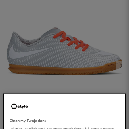
1/5
Chronimy Twoje dane
Dokładamy wszelkich starań, aby zakupy naszych Klientów były udane, a produkty,