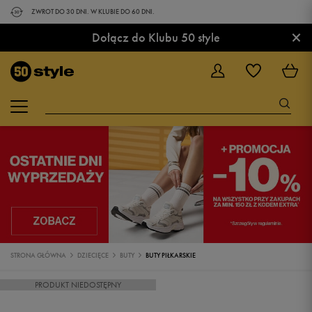
ZWROT DO 30 DNI. W KLUBIE DO 60 DNI.
×
Dołącz do Klubu 50 style
STRONA GŁÓWNA
DZIECIĘCE
BUTY
BUTY PIŁKARSKIE
PRODUKT NIEDOSTĘPNY