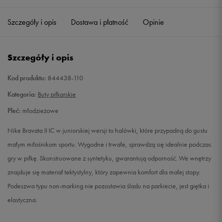
35,5
22,5 cm
Powiadom o dostępności
Szczegóły i opis
Dostawa i płatność
Opinie
36
23 cm
Powiadom o dostępności
Szczegóły i opis
36,5
23,5 cm
Powiadom o dostępności
Kod produktu:
844438-110
37,5
23,5 cm
Powiadom o dostępności
Kategoria:
Buty piłkarskie
Płeć:
młodzieżowe
38
24 cm
Powiadom o dostępności
Nike Bravata II IC w juniorskiej wersji to halówki, które przypadną do gustu
38,5
24 cm
Powiadom o dostępności
małym miłośnikom sportu. Wygodne i trwałe, sprawdzą się idealnie podczas
gry w piłkę. Skonstruowane z syntetyku, gwarantują odporność. We wnętrzy
znajduje się materiał tektystylny, który zapewnia komfort dla małej stopy.
Podeszwa typu non-marking nie pozostawia śladu na parkiecie, jest giętka i
elastyczna.