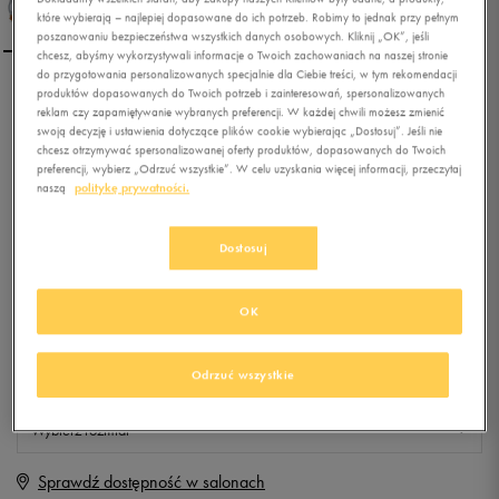
które wybierają – najlepiej dopasowane do ich potrzeb. Robimy to jednak przy pełnym
poszanowaniu bezpieczeństwa wszystkich danych osobowych. Kliknij „OK”, jeśli
chcesz, abyśmy wykorzystywali informacje o Twoich zachowaniach na naszej stronie
do przygotowania personalizowanych specjalnie dla Ciebie treści, w tym rekomendacji
produktów dopasowanych do Twoich potrzeb i zainteresowań, spersonalizowanych
NIKE JR BRAVATA II IC
reklam czy zapamiętywanie wybranych preferencji. W każdej chwili możesz zmienić
swoją decyzję i ustawienia dotyczące plików cookie wybierając „Dostosuj”. Jeśli nie
chcesz otrzymywać spersonalizowanej oferty produktów, dopasowanych do Twoich
preferencji, wybierz „Odrzuć wszystkie”. W celu uzyskania więcej informacji, przeczytaj
0.0
(
0
)
naszą
politykę prywatności.
19,99
zł
z Vat
+ 100 PKT W
KLUBIE 50 STYLE
Dostosuj
OK
Produkt niedostępny
Odrzuć wszystkie
Jeśli artykuł będzie ponownie dostępny, otrzymasz od nas powiadomienie.
Wybierz rozmiar
Sprawdź dostępność w salonach
Rozmiary EU
Rozmiary US