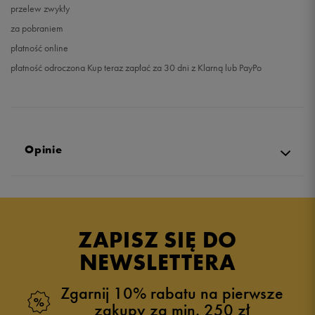
przelew zwykły
za pobraniem
płatność online
płatność odroczona Kup teraz zapłać za 30 dni z Klarną lub PayPo
Opinie
Produkt nie posiada recenzji
ZAPISZ SIĘ DO
NEWSLETTERA
Zgarnij 10% rabatu na pierwsze
zakupy za min. 250 zł