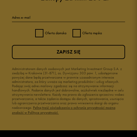
Adres e-mail
Oferta damska
Oferta męska
ZAPISZ SIĘ
Administratorem danych osobowych jest Marketing Investment Group S.A. z
siedzibą w Krakowie (31-871), os. Dywizjonu 303 paw. 1, udostępnione
powyżej dane będą przetwarzane w prawnie uzasadnionym interesie
administratora, za który uważa się marketing produktów i usług własnych.
Podając swój adres mailowy zgadzasz się na otrzymywanie informacji
handlowych. Podanie danych jest dobrowolne, aczkolwiek niezbędne w celu
otrzymywania newslettera. Każdy ma prawo do zgłoszenia sprzeciwu wobec
przetwarzania, a także żądania dostępu do danych, sprostowania, usunięcia
lub ograniczenia przetwarzania oraz prawo wniesienia skargi do organu
nadzorczego.
Pełną treść oświadczenia o ochronie prywatności można
znaleźć w Polityce prywatności.