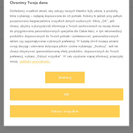
Wyników
0
Chronimy Twoje dane
Dokładamy wszelkich starań, aby zakupy naszych Klientów były udane, a produkty,
Sortuj:
FILTRUJ
REKOMENDOWANE
które wybierają – najlepiej dopasowane do ich potrzeb. Robimy to jednak przy pełnym
Pokaż
poszanowaniu bezpieczeństwa wszystkich danych osobowych. Kliknij „OK”, jeśli
chcesz, abyśmy wykorzystywali informacje o Twoich zachowaniach na naszej stronie
60
do przygotowania personalizowanych specjalnie dla Ciebie treści, w tym rekomendacji
z 0
produktów dopasowanych do Twoich potrzeb i zainteresowań, spersonalizowanych
reklam czy zapamiętywanie wybranych preferencji. W każdej chwili możesz zmienić
swoją decyzję i ustawienia dotyczące plików cookie wybierając „Dostosuj”. Jeśli nie
Nie wybrano filtrów
chcesz otrzymywać spersonalizowanej oferty produktów, dopasowanych do Twoich
preferencji, wybierz „Odrzuć wszystkie”. W celu uzyskania więcej informacji, przeczytaj
naszą
politykę prywatności.
Dostosuj
OK
Brak produktów do wyświetlenia
Zmień kryteria wyszukiwania lub
Odrzuć wszystkie
usuń wybrane filtry