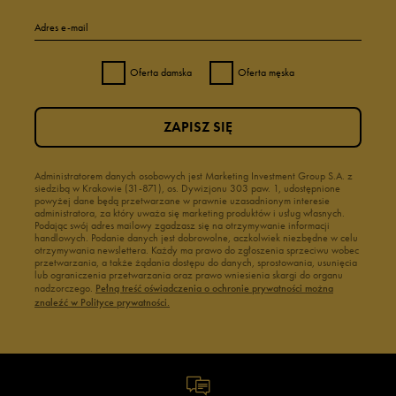
Adres e-mail
Oferta damska
Oferta męska
ZAPISZ SIĘ
Administratorem danych osobowych jest Marketing Investment Group S.A. z
siedzibą w Krakowie (31-871), os. Dywizjonu 303 paw. 1, udostępnione
powyżej dane będą przetwarzane w prawnie uzasadnionym interesie
administratora, za który uważa się marketing produktów i usług własnych.
Podając swój adres mailowy zgadzasz się na otrzymywanie informacji
handlowych. Podanie danych jest dobrowolne, aczkolwiek niezbędne w celu
otrzymywania newslettera. Każdy ma prawo do zgłoszenia sprzeciwu wobec
przetwarzania, a także żądania dostępu do danych, sprostowania, usunięcia
lub ograniczenia przetwarzania oraz prawo wniesienia skargi do organu
nadzorczego.
Pełną treść oświadczenia o ochronie prywatności można
znaleźć w Polityce prywatności.