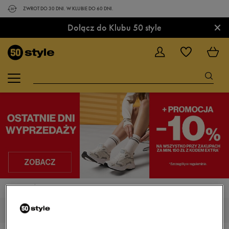
ZWROT DO 30 DNI. W KLUBIE DO 60 DNI.
×
Dołącz do Klubu 50 style
STRONA GŁÓWNA
NIKE JUST DO IT
NIKE JUST DO IT