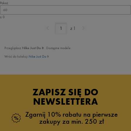
Pokaż
60
z 0
z
1
Przeglądasz
Nike Just Do It
. Dostępne modele:
Wróć do kolekcji
Nike Just Do It
ZAPISZ SIĘ DO
NEWSLETTERA
Zgarnij 10% rabatu na pierwsze
zakupy za min. 250 zł