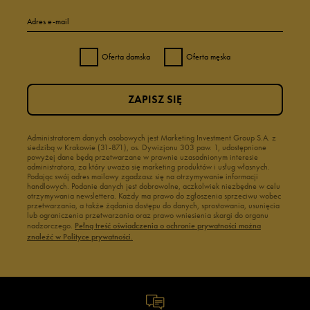
Adres e-mail
Oferta damska
Oferta męska
ZAPISZ SIĘ
Administratorem danych osobowych jest Marketing Investment Group S.A. z
siedzibą w Krakowie (31-871), os. Dywizjonu 303 paw. 1, udostępnione
powyżej dane będą przetwarzane w prawnie uzasadnionym interesie
administratora, za który uważa się marketing produktów i usług własnych.
Podając swój adres mailowy zgadzasz się na otrzymywanie informacji
handlowych. Podanie danych jest dobrowolne, aczkolwiek niezbędne w celu
otrzymywania newslettera. Każdy ma prawo do zgłoszenia sprzeciwu wobec
przetwarzania, a także żądania dostępu do danych, sprostowania, usunięcia
lub ograniczenia przetwarzania oraz prawo wniesienia skargi do organu
nadzorczego.
Pełną treść oświadczenia o ochronie prywatności można
znaleźć w Polityce prywatności.