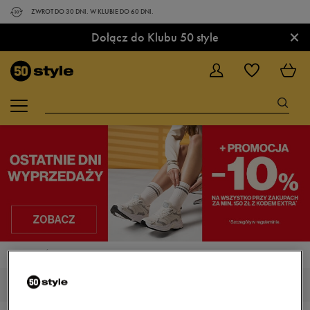
ZWROT DO 30 DNI. W KLUBIE DO 60 DNI.
×
Dołącz do Klubu 50 style
STRONA GŁÓWNA
NIKE JUST DO IT
NIKE JUST DO IT