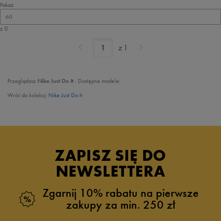
Pokaż
60
z 0
z
1
Przeglądasz
Nike Just Do It
. Dostępne modele:
Wróć do kolekcji
Nike Just Do It
ZAPISZ SIĘ DO
NEWSLETTERA
Zgarnij 10% rabatu na pierwsze
zakupy za min. 250 zł