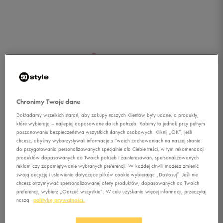
Chronimy Twoje dane
Dokładamy wszelkich starań, aby zakupy naszych Klientów były udane, a produkty,
które wybierają – najlepiej dopasowane do ich potrzeb. Robimy to jednak przy pełnym
poszanowaniu bezpieczeństwa wszystkich danych osobowych. Kliknij „OK”, jeśli
chcesz, abyśmy wykorzystywali informacje o Twoich zachowaniach na naszej stronie
do przygotowania personalizowanych specjalnie dla Ciebie treści, w tym rekomendacji
produktów dopasowanych do Twoich potrzeb i zainteresowań, spersonalizowanych
reklam czy zapamiętywanie wybranych preferencji. W każdej chwili możesz zmienić
swoją decyzję i ustawienia dotyczące plików cookie wybierając „Dostosuj”. Jeśli nie
chcesz otrzymywać spersonalizowanej oferty produktów, dopasowanych do Twoich
1/4
preferencji, wybierz „Odrzuć wszystkie”. W celu uzyskania więcej informacji, przeczytaj
naszą
politykę prywatności.