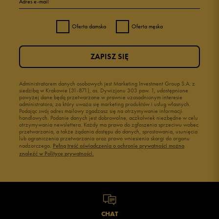
Adres e-mail
Oferta damska
Oferta męska
ZAPISZ SIĘ
Administratorem danych osobowych jest Marketing Investment Group S.A. z
siedzibą w Krakowie (31-871), os. Dywizjonu 303 paw. 1, udostępnione
powyżej dane będą przetwarzane w prawnie uzasadnionym interesie
administratora, za który uważa się marketing produktów i usług własnych.
Podając swój adres mailowy zgadzasz się na otrzymywanie informacji
handlowych. Podanie danych jest dobrowolne, aczkolwiek niezbędne w celu
otrzymywania newslettera. Każdy ma prawo do zgłoszenia sprzeciwu wobec
przetwarzania, a także żądania dostępu do danych, sprostowania, usunięcia
lub ograniczenia przetwarzania oraz prawo wniesienia skargi do organu
nadzorczego.
Pełną treść oświadczenia o ochronie prywatności można
znaleźć w Polityce prywatności.
CHAT