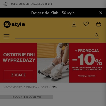
ZWROT DO 30 DNI. W KLUBIE DO 60 DNI.
×
Dołącz do Klubu 50 style
STRONA GŁÓWNA
DZIECIĘCE
MARKI
NIKE
PRODUKT NIEDOSTĘPNY