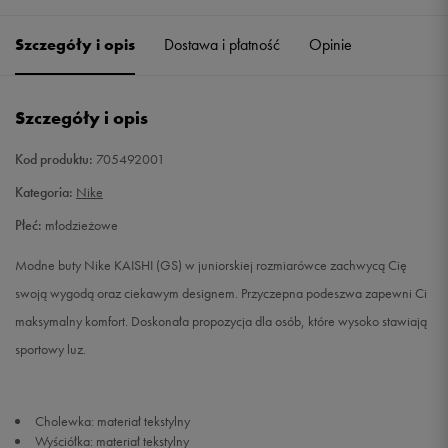
35,5
22,5 cm
Powiadom o dostępności
Szczegóły i opis
Dostawa i płatność
Opinie
36
23 cm
Powiadom o dostępności
Szczegóły i opis
36,5
23,5 cm
Powiadom o dostępności
Kod produktu:
705492001
37,5
23,5 cm
Powiadom o dostępności
Kategoria:
Nike
Płeć:
młodzieżowe
38
24 cm
Powiadom o dostępności
Modne buty Nike KAISHI (GS) w juniorskiej rozmiarówce zachwycą Cię
38,5
24 cm
Powiadom o dostępności
swoją wygodą oraz ciekawym designem. Przyczepna podeszwa zapewni Ci
maksymalny komfort. Doskonała propozycja dla osób, które wysoko stawiają
39
24,5 cm
Powiadom o dostępności
sportowy luz.
40
25 cm
Powiadom o dostępności
Cholewka: materiał tekstylny
Wyściółka: materiał tekstylny