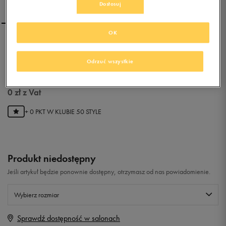
Dostosuj
OK
NIKE KAISHI (GS)
Odrzuć wszystkie
0.0
(
0
)
0
zł
z Vat
+ 0 PKT W
KLUBIE 50 STYLE
Produkt niedostępny
Jeśli artykuł będzie ponownie dostępny, otrzymasz od nas powiadomienie.
Wybierz rozmiar
Sprawdź dostępność w salonach
Rozmiary EU
Rozmiary US