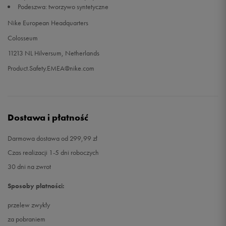
Podeszwa: tworzywo syntetyczne
Nike European Headquarters
Colosseum
11213 NL Hilversum, Netherlands
Product.Safety.EMEA@nike.com
Dostawa i płatność
Darmowa dostawa od 299,99 zł
Czas realizacji 1-5 dni roboczych
30 dni na zwrot
Sposoby płatności:
przelew zwykły
za pobraniem