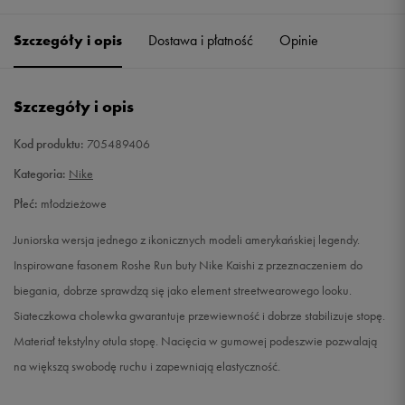
35,5
22,5 cm
Powiadom o dostępności
Szczegóły i opis
Dostawa i płatność
Opinie
36
23 cm
Powiadom o dostępności
Szczegóły i opis
36,5
23,5 cm
Powiadom o dostępności
Kod produktu:
705489406
37,5
23,5 cm
Powiadom o dostępności
Kategoria:
Nike
Płeć:
młodzieżowe
38
24 cm
Powiadom o dostępności
Juniorska wersja jednego z ikonicznych modeli amerykańskiej legendy.
38,5
24 cm
Powiadom o dostępności
Inspirowane fasonem Roshe Run buty Nike Kaishi z przeznaczeniem do
biegania, dobrze sprawdzą się jako element streetwearowego looku.
39
24,5 cm
Powiadom o dostępności
Siateczkowa cholewka gwarantuje przewiewność i dobrze stabilizuje stopę.
Materiał tekstylny otula stopę. Nacięcia w gumowej podeszwie pozwalają
40
25 cm
Powiadom o dostępności
na większą swobodę ruchu i zapewniają elastyczność.