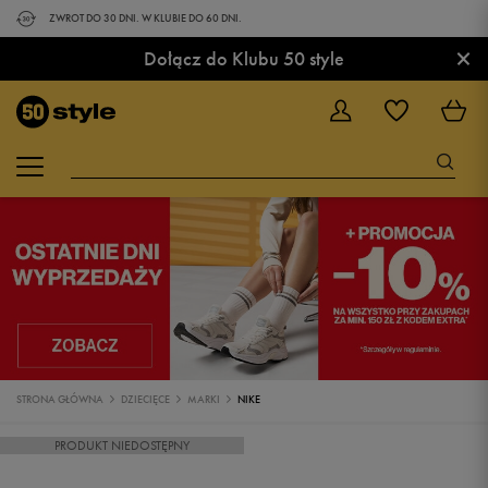
ZWROT DO 30 DNI. W KLUBIE DO 60 DNI.
×
Dołącz do Klubu 50 style
STRONA GŁÓWNA
DZIECIĘCE
MARKI
NIKE
PRODUKT NIEDOSTĘPNY