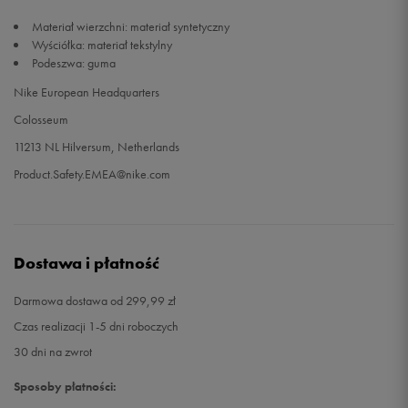
Materiał wierzchni: materiał syntetyczny
Wyściółka: materiał tekstylny
Podeszwa: guma
Nike European Headquarters
Colosseum
11213 NL Hilversum, Netherlands
Product.Safety.EMEA@nike.com
Dostawa i płatność
Darmowa dostawa od 299,99 zł
Czas realizacji 1-5 dni roboczych
30 dni na zwrot
Sposoby płatności: