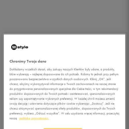
Chronimy Twoje dane
Dokładamy wszelkich starań, aby zakupy naszych Klientów były udane, a produkty,
które wybierają – najlepiej dopasowane do ich potrzeb. Robimy to jednak przy pełnym
poszanowaniu bezpieczeństwa wszystkich danych osobowych. Kliknij „OK”, jeśli
chcesz, abyśmy wykorzystywali informacje o Twoich zachowaniach na naszej stronie
do przygotowania personalizowanych specjalnie dla Ciebie treści, w tym rekomendacji
produktów dopasowanych do Twoich potrzeb i zainteresowań, spersonalizowanych
reklam czy zapamiętywanie wybranych preferencji. W każdej chwili możesz zmienić
swoją decyzję i ustawienia dotyczące plików cookie wybierając „Dostosuj”. Jeśli nie
chcesz otrzymywać spersonalizowanej oferty produktów, dopasowanych do Twoich
1/4
preferencji, wybierz „Odrzuć wszystkie”. W celu uzyskania więcej informacji, przeczytaj
naszą
politykę prywatności.