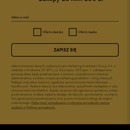
Adres e-mail
Oferta damska
Oferta męska
ZAPISZ SIĘ
Administratorem danych osobowych jest Marketing Investment Group S.A. z
siedzibą w Krakowie (31-871), os. Dywizjonu 303 paw. 1, udostępnione
powyżej dane będą przetwarzane w prawnie uzasadnionym interesie
administratora, za który uważa się marketing produktów i usług własnych.
Podając swój adres mailowy zgadzasz się na otrzymywanie informacji
handlowych. Podanie danych jest dobrowolne, aczkolwiek niezbędne w celu
otrzymywania newslettera. Każdy ma prawo do zgłoszenia sprzeciwu wobec
przetwarzania, a także żądania dostępu do danych, sprostowania, usunięcia
lub ograniczenia przetwarzania oraz prawo wniesienia skargi do organu
nadzorczego.
Pełną treść oświadczenia o ochronie prywatności można
znaleźć w Polityce prywatności.