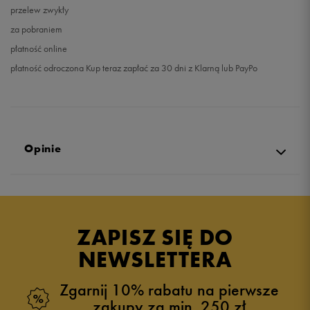
przelew zwykły
za pobraniem
płatność online
płatność odroczona Kup teraz zapłać za 30 dni z Klarną lub PayPo
Opinie
Produkt nie posiada recenzji
ZAPISZ SIĘ DO
NEWSLETTERA
Zgarnij 10% rabatu na pierwsze
zakupy za min. 250 zł