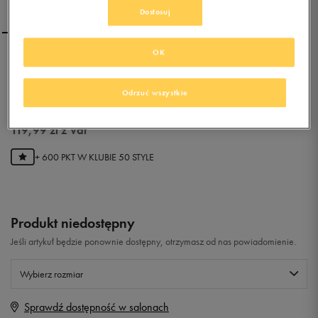
Dostosuj
OK
NIKE KAISHI (GS)
Odrzuć wszystkie
0.0
(
0
)
119,99
zł
z Vat
+ 600 PKT W
KLUBIE 50 STYLE
Produkt niedostępny
Jeśli artykuł będzie ponownie dostępny, otrzymasz od nas powiadomienie.
Wybierz rozmiar
Sprawdź dostępność w salonach
Rozmiary EU
Rozmiary US