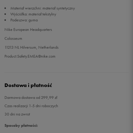
Materiał wierzchni: materiał syntetyczny
33,5
21 cm
Powiadom o dostępności
Wyściółka: materiał tekstylny
Podeszwa: guma
34
21,5 cm
Powiadom o dostępności
Nike European Headquarters
Colosseum
35
22 cm
Powiadom o dostępności
11213 NL Hilversum, Netherlands
Product.Safety.EMEA@nike.com
Dostawa i płatność
Darmowa dostawa od 299,99 zł
Czas realizacji 1-5 dni roboczych
30 dni na zwrot
Sposoby płatności: