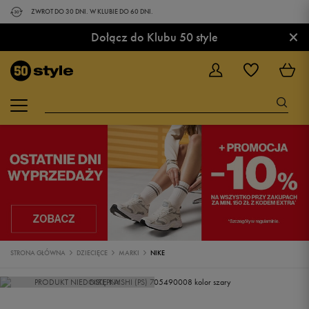
ZWROT DO 30 DNI. W KLUBIE DO 60 DNI.
×
Dołącz do Klubu 50 style
STRONA GŁÓWNA
DZIECIĘCE
MARKI
NIKE
PRODUKT NIEDOSTĘPNY