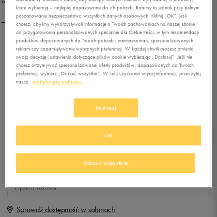
które wybierają – najlepiej dopasowane do ich potrzeb. Robimy to jednak przy pełnym
poszanowaniu bezpieczeństwa wszystkich danych osobowych. Kliknij „OK”, jeśli
chcesz, abyśmy wykorzystywali informacje o Twoich zachowaniach na naszej stronie
do przygotowania personalizowanych specjalnie dla Ciebie treści, w tym rekomendacji
produktów dopasowanych do Twoich potrzeb i zainteresowań, spersonalizowanych
NIKE KAISHI (PS)
reklam czy zapamiętywanie wybranych preferencji. W każdej chwili możesz zmienić
swoją decyzję i ustawienia dotyczące plików cookie wybierając „Dostosuj”. Jeśli nie
chcesz otrzymywać spersonalizowanej oferty produktów, dopasowanych do Twoich
preferencji, wybierz „Odrzuć wszystkie”. W celu uzyskania więcej informacji, przeczytaj
0.0
(
0
)
naszą
politykę prywatności.
79,99
zł
z Vat
+ 400 PKT W
KLUBIE 50 STYLE
Dostosuj
OK
Produkt niedostępny
Odrzuć wszystkie
Jeśli artykuł będzie ponownie dostępny, otrzymasz od nas powiadomienie.
Wybierz rozmiar
Sprawdź dostępność w salonach
Rozmiary EU
Rozmiary US