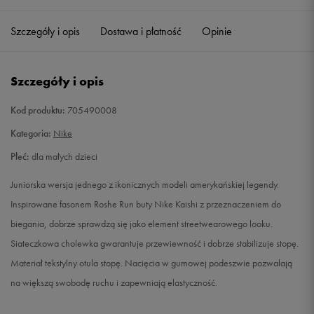
27,5
16,5 cm
Powiadom o dostępności
Szczegóły i opis
Dostawa i płatność
Opinie
28
17 cm
Powiadom o dostępności
Szczegóły i opis
28,5
17,5 cm
Powiadom o dostępności
Kod produktu:
705490008
29,5
18 cm
Powiadom o dostępności
Kategoria:
Nike
Płeć:
dla małych dzieci
30
18,5 cm
Powiadom o dostępności
Juniorska wersja jednego z ikonicznych modeli amerykańskiej legendy.
31
19 cm
Powiadom o dostępności
Inspirowane fasonem Roshe Run buty Nike Kaishi z przeznaczeniem do
biegania, dobrze sprawdzą się jako element streetwearowego looku.
31,5
19,5 cm
Powiadom o dostępności
Siateczkowa cholewka gwarantuje przewiewność i dobrze stabilizuje stopę.
Materiał tekstylny otula stopę. Nacięcia w gumowej podeszwie pozwalają
32
20 cm
Powiadom o dostępności
na większą swobodę ruchu i zapewniają elastyczność.
33
20,5 cm
Powiadom o dostępności