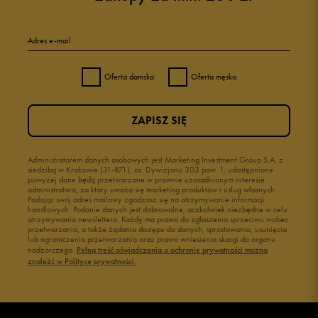
Adres e-mail
Oferta damska
Oferta męska
ZAPISZ SIĘ
Administratorem danych osobowych jest Marketing Investment Group S.A. z
siedzibą w Krakowie (31-871), os. Dywizjonu 303 paw. 1, udostępnione
powyżej dane będą przetwarzane w prawnie uzasadnionym interesie
administratora, za który uważa się marketing produktów i usług własnych.
Podając swój adres mailowy zgadzasz się na otrzymywanie informacji
handlowych. Podanie danych jest dobrowolne, aczkolwiek niezbędne w celu
otrzymywania newslettera. Każdy ma prawo do zgłoszenia sprzeciwu wobec
przetwarzania, a także żądania dostępu do danych, sprostowania, usunięcia
lub ograniczenia przetwarzania oraz prawo wniesienia skargi do organu
nadzorczego.
Pełną treść oświadczenia o ochronie prywatności można
znaleźć w Polityce prywatności.