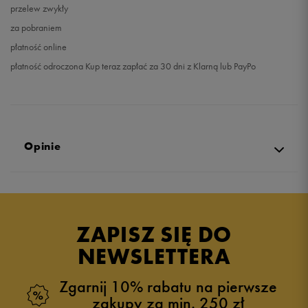
przelew zwykły
za pobraniem
płatność online
płatność odroczona Kup teraz zapłać za 30 dni z Klarną lub PayPo
Opinie
Produkt nie posiada recenzji
ZAPISZ SIĘ DO
NEWSLETTERA
Zgarnij 10% rabatu na pierwsze
zakupy za min. 250 zł