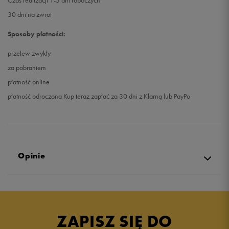
Czas realizacji 1-5 dni roboczych
30 dni na zwrot
Sposoby płatności:
przelew zwykły
za pobraniem
płatność online
płatność odroczona Kup teraz zapłać za 30 dni z Klarną lub PayPo
Opinie
Produkt nie posiada recenzji
ZAPISZ SIĘ DO