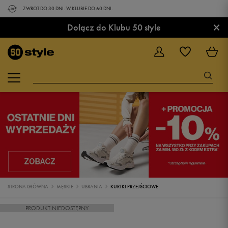
ZWROT DO 30 DNI. W KLUBIE DO 60 DNI.
×
Dołącz do Klubu 50 style
STRONA GŁÓWNA
MĘSKIE
UBRANIA
KURTKI PRZEJŚCIOWE
PRODUKT NIEDOSTĘPNY