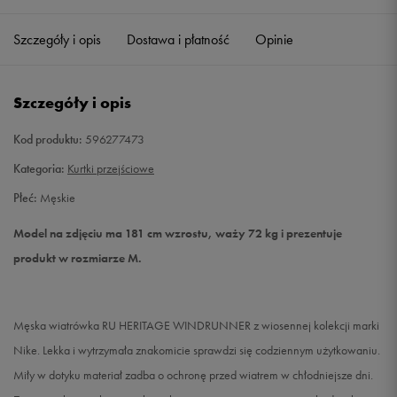
Szczegóły i opis
Dostawa i płatność
Opinie
M
Powiadom o dostępności
L
Powiadom o dostępności
Szczegóły i opis
XL
Powiadom o dostępności
Kod produktu:
596277473
Kategoria:
Kurtki przejściowe
XXL
Powiadom o dostępności
Płeć:
Męskie
Model na zdjęciu ma 181 cm wzrostu, waży 72 kg i prezentuje
produkt w rozmiarze M.
Męska wiatrówka RU HERITAGE WINDRUNNER z wiosennej kolekcji marki
Nike. Lekka i wytrzymała znakomicie sprawdzi się codziennym użytkowaniu.
Miły w dotyku materiał zadba o ochronę przed wiatrem w chłodniejsze dni.