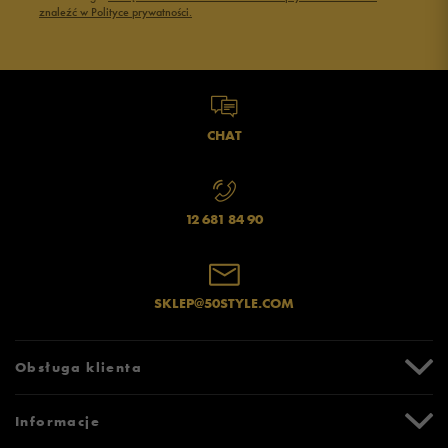
znaleźć w Polityce prywatności.
CHAT
12 681 84 90
SKLEP@50STYLE.COM
Obsługa klienta
Centrum Pomocy
Informacje
Zwroty i reklamacje