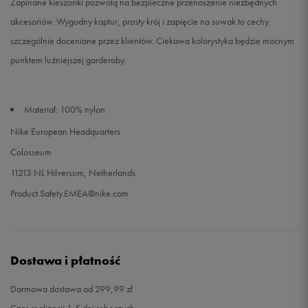
Zapinane kieszonki pozwolą na bezpieczne przenoszenie niezbędnych
akcesoriów. Wygodny kaptur, prosty krój i zapięcie na suwak to cechy
szczególnie doceniane przez klientów. Ciekawa kolorystyka będzie mocnym
punktem luźniejszej garderoby.
Materiał: 100% nylon
Nike European Headquarters
Colosseum
11213 NL Hilversum, Netherlands
Product.Safety.EMEA@nike.com
Dostawa i płatność
Darmowa dostawa od 299,99 zł