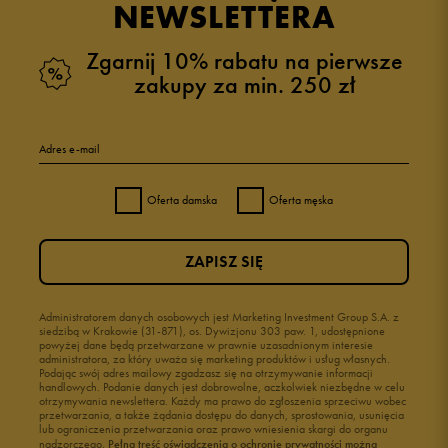
NEWSLETTERA
Zgarnij 10% rabatu na pierwsze
zakupy za min. 250 zł
Adres e-mail
Oferta damska
Oferta męska
ZAPISZ SIĘ
Administratorem danych osobowych jest Marketing Investment Group S.A. z
siedzibą w Krakowie (31-871), os. Dywizjonu 303 paw. 1, udostępnione
powyżej dane będą przetwarzane w prawnie uzasadnionym interesie
administratora, za który uważa się marketing produktów i usług własnych.
Podając swój adres mailowy zgadzasz się na otrzymywanie informacji
handlowych. Podanie danych jest dobrowolne, aczkolwiek niezbędne w celu
otrzymywania newslettera. Każdy ma prawo do zgłoszenia sprzeciwu wobec
przetwarzania, a także żądania dostępu do danych, sprostowania, usunięcia
lub ograniczenia przetwarzania oraz prawo wniesienia skargi do organu
nadzorczego.
Pełną treść oświadczenia o ochronie prywatności można