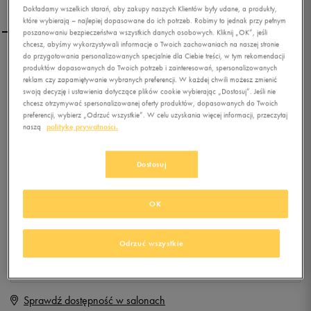
Dokładamy wszelkich starań, aby zakupy naszych Klientów były udane, a produkty,
które wybierają – najlepiej dopasowane do ich potrzeb. Robimy to jednak przy pełnym
poszanowaniu bezpieczeństwa wszystkich danych osobowych. Kliknij „OK”, jeśli
chcesz, abyśmy wykorzystywali informacje o Twoich zachowaniach na naszej stronie
do przygotowania personalizowanych specjalnie dla Ciebie treści, w tym rekomendacji
NIKE KURTKA NIKE RU
produktów dopasowanych do Twoich potrzeb i zainteresowań, spersonalizowanych
HERITAGE WINDRUNNER
reklam czy zapamiętywanie wybranych preferencji. W każdej chwili możesz zmienić
swoją decyzję i ustawienia dotyczące plików cookie wybierając „Dostosuj”. Jeśli nie
chcesz otrzymywać spersonalizowanej oferty produktów, dopasowanych do Twoich
0.0
(
0
)
preferencji, wybierz „Odrzuć wszystkie”. W celu uzyskania więcej informacji, przeczytaj
59,99
zł
z Vat
naszą
politykę prywatności.
+ 300 PKT W
KLUBIE 50 STYLE
Dostosuj
OK
Produkt niedostępny
Jeśli artykuł będzie ponownie dostępny, otrzymasz od nas powiadomienie.
Odrzuć wszystkie
Wybierz rozmiar
Sprawdź dostępność w salonach
S
Powiadom o dostępności