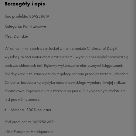
Szczegóły i opis
L
Powiadom o dostępności
Kod produktu:
869258619
Kategoria:
Kurtki zimowe
Płeć:
Damskie
W kurtce Nike Sportswear Jacket zima nie będzie Ci straszna! Dzięki
wysokiej jakości materiałom oraz ciepłemu wypełnieniu model sprawdzi się
podczas chłodnych dni. Rękawy wykończono elastycznymi ściągaczami.
Solidny kaptur ze sznurkiem do regulacji ochroni przed deszczem i chłodem.
Chłodna, bordowa kolorystyka nada niezwykłego wymiaru Twojej stylizacji.
Kontrastowe logowanie umieszczono na piersi. Funkcjonalnym dodatkiem
jest podwójny zamek.
Materiał: 100% poliester
Kod producenta: 869258-619
Nike European Headquarters