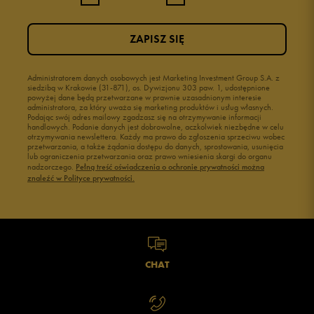
ZAPISZ SIĘ
Administratorem danych osobowych jest Marketing Investment Group S.A. z
siedzibą w Krakowie (31-871), os. Dywizjonu 303 paw. 1, udostępnione
powyżej dane będą przetwarzane w prawnie uzasadnionym interesie
administratora, za który uważa się marketing produktów i usług własnych.
Podając swój adres mailowy zgadzasz się na otrzymywanie informacji
handlowych. Podanie danych jest dobrowolne, aczkolwiek niezbędne w celu
otrzymywania newslettera. Każdy ma prawo do zgłoszenia sprzeciwu wobec
przetwarzania, a także żądania dostępu do danych, sprostowania, usunięcia
lub ograniczenia przetwarzania oraz prawo wniesienia skargi do organu
nadzorczego.
Pełną treść oświadczenia o ochronie prywatności można
znaleźć w Polityce prywatności.
CHAT