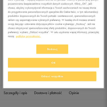
SYN FILL AV15 JKT HD
poszanowaniu bezpieczeństwa wszystkich danych osobowych. Kliknij „OK”, jeśli
chcesz, abyśmy wykorzystywali informacje o Twoich zachowaniach na naszej stronie
do przygotowania personalizowanych specjalnie dla Ciebie treści, w tym rekomendacji
0.0
(
0
)
produktów dopasowanych do Twoich potrzeb i zainteresowań, spersonalizowanych
49,99
zł
z Vat
reklam czy zapamiętywanie wybranych preferencji. W każdej chwili możesz zmienić
swoją decyzję i ustawienia dotyczące plików cookie wybierając „Dostosuj”. Jeśli nie
+ 250 PKT W
KLUBIE 50 STYLE
chcesz otrzymywać spersonalizowanej oferty produktów, dopasowanych do Twoich
preferencji, wybierz „Odrzuć wszystkie”. W celu uzyskania więcej informacji, przeczytaj
naszą
politykę prywatności.
Produkt niedostępny
Dostosuj
Jeśli artykuł będzie ponownie dostępny, otrzymasz od nas powiadomienie.
OK
Wybierz rozmiar
Odrzuć wszystkie
Sprawdź dostępność w salonach
XS
Powiadom o dostępności
Szczegóły i opis
Dostawa i płatność
Opinie
S
Powiadom o dostępności
M
Powiadom o dostępności