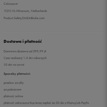
Colosseum
11213 NL Hilversum, Netherlands
Product.Safety.EMEA@nike.com
Dostawa i płatność
Darmowa dostawa od 299,99 zł
Czas realizacji 1-5 dni roboczych
30 dni na zwrot
Sposoby płatności:
przelew zwykły
za pobraniem
płatność online
płatność odroczona Kup teraz zapłać za 30 dni z Klarną lub PayPo