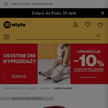
ZWROT DO 30 DNI. W KLUBIE DO 60 DNI.
×
Dołącz do Klubu 50 style
STRONA GŁÓWNA
DAMSKIE
UBRANIA
KURTKI ZIMOWE
PRODUKT NIEDOSTĘPNY