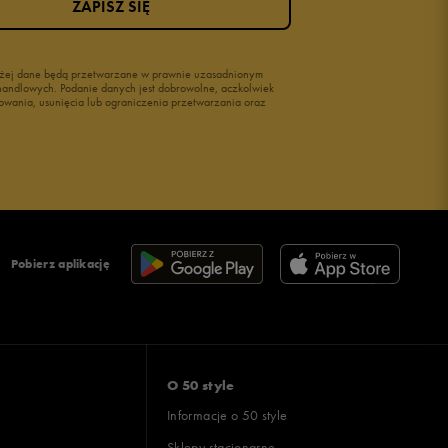
ZAPISZ SIĘ
wyżej dane będą przetwarzane w prawnie uzasadnionym
i handlowych. Podanie danych jest dobrowolne, aczkolwiek
owania, usunięcia lub ograniczenia przetwarzania oraz
Pobierz aplikację
O 50 style
Informacje o 50 style
Sklepy stacjonarne