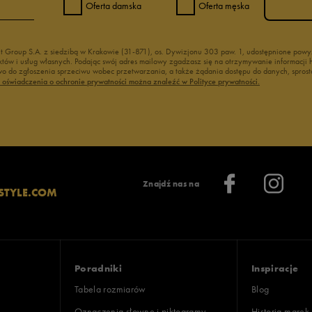
Oferta damska
Oferta męska
nt Group S.A. z siedzibą w Krakowie (31-871), os. Dywizjonu 303 paw. 1, udostępnione po
duktów i usług własnych. Podając swój adres mailowy zgadzasz się na otrzymywanie informacj
 do zgłoszenia sprzeciwu wobec przetwarzania, a także żądania dostępu do danych, sprost
ć oświadczenia o ochronie prywatności można znaleźć w Polityce prywatności.
Znajdź nas na
STYLE.COM
Poradniki
Inspiracje
Tabela rozmiarów
Blog
Oznaczenia słowne i piktogramy
Historia marek