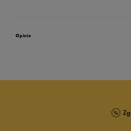
Opinie
Produkt nie posia
Zg