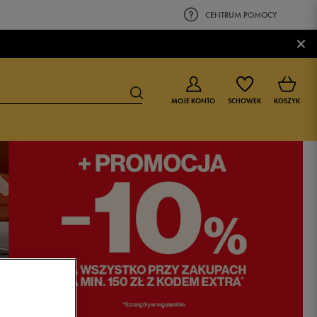
CENTRUM POMOCY
×
MOJE KONTO
SCHOWEK
KOSZYK
BUTY DLA CHŁOPCA
BUTY DLA DZIEWCZYNKI
0-4 lat
0-4 lat
4-8 lat
4-8 lat
9-16 lat
9-16 lat