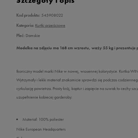
Szczegóły i opis
Kod produktu:
545908022
Kategoria:
Kurtki przejściowe
Płeć:
Damskie
Modelka na zdjęciu ma 168 cm wzrostu, waży 55 kg i prezentuje 
Ikoniczny model marki Nike w nowej, wiosennej kolorystyce. Kurtka W
Wytrzymały i lekki materiał znakomicie sprawdzi się podczas codzienneg
cyrkulację powietrza. Prosty krój, kaptur i zapięcie na suwak to cechy s
uzupełnienie kobiecej garderoby.
Materiał: 100% poliester
Nike European Headquarters