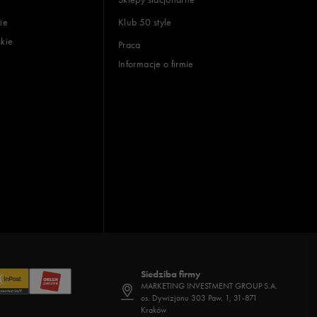
ie
Klub 50 style
skie
Praca
Informacje o firmie
Siedziba firmy
MARKETING INVESTMENT GROUP S.A.
os. Dywizjonu 303 Paw. 1, 31-871
Kraków