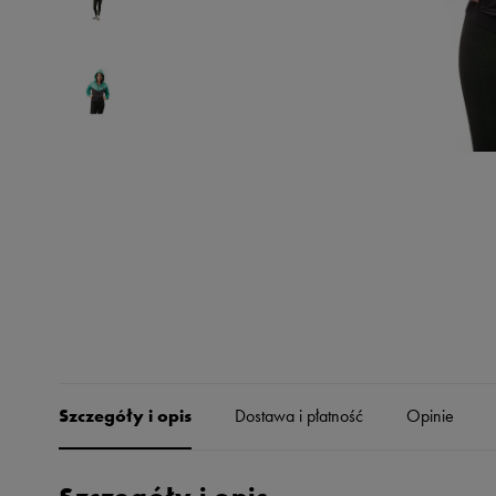
Skechers
Timberland
Umbro
Under Armour
Up8
U.S. Polo ASSN.
Vans
Szczegóły i opis
Dostawa i płatność
Opinie