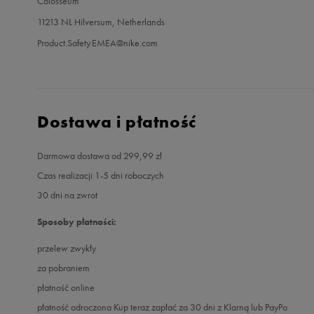
Colosseum
11213 NL Hilversum, Netherlands
Product.Safety.EMEA@nike.com
Dostawa i płatność
Darmowa dostawa od 299,99 zł
Czas realizacji 1-5 dni roboczych
30 dni na zwrot
Sposoby płatności:
przelew zwykły
za pobraniem
płatność online
płatność odroczona Kup teraz zapłać za 30 dni z Klarną lub PayPo