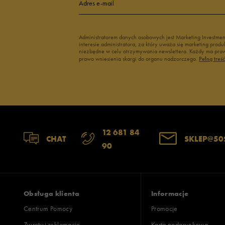
Adres e-mail
Administratorem danych osobowych jest Marketing Investme
interesie administratora, za który uważa się marketing pro
niezbędne w celu otrzymywania newslettera. Każdy ma prawo
prawo wniesienia skargi do organu nadzorczego.
Pełną treś
12 681 84
CHAT
SKLEP@50
90
Obsługa klienta
Informacje
Centrum Pomocy
Promocje
Zwroty i reklamacje
Karta podarunkowa