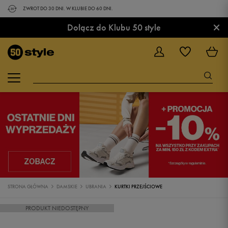
ZWROT DO 30 DNI. W KLUBIE DO 60 DNI.
×
Dołącz do Klubu 50 style
STRONA GŁÓWNA
DAMSKIE
UBRANIA
KURTKI PRZEJŚCIOWE
PRODUKT NIEDOSTĘPNY