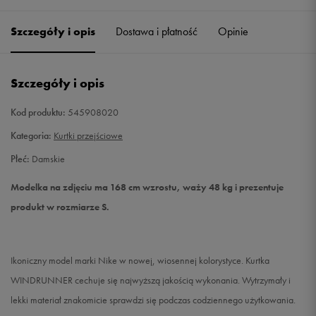
Szczegóły i opis
Dostawa i płatność
Opinie
S
Powiadom o dostępności
M
Powiadom o dostępności
Szczegóły i opis
L
Powiadom o dostępności
Kod produktu:
545908020
Kategoria:
Kurtki przejściowe
Płeć:
Damskie
Modelka na zdjęciu ma 168 cm wzrostu, waży 48 kg i prezentuje
produkt w rozmiarze S.
Ikoniczny model marki Nike w nowej, wiosennej kolorystyce. Kurtka
WINDRUNNER cechuje się najwyższą jakością wykonania. Wytrzymały i
lekki materiał znakomicie sprawdzi się podczas codziennego użytkowania.