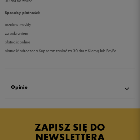
30 dni na zwrot
Sposoby płatności:
przelew zwykły
za pobraniem
płatność online
płatność odroczona Kup teraz zapłać za 30 dni z Klarną lub PayPo
Opinie
Produkt nie posiada recenzji
ZAPISZ SIĘ DO
NEWSLETTERA