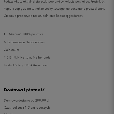
Podszewka z tekstylnej siateczki poprawi cyrkulację powietrza. Prosty krój,
kaptur i zapięcie na suwak to cechy szczególnie doceniane przez klientki.
Ciekawa propozycja na uzupełnienie kobiecej garderoby.
Materiał: 100% poliester
Nike European Headquarters
Colosseum
11213 NL Hilversum, Netherlands
Product.Safety.EMEA@nike.com
Dostawa i płatność
Darmowa dostawa od 299,99 zł
Czas realizacji 1-5 dni roboczych