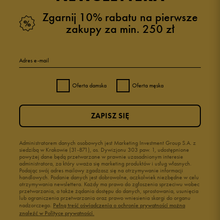
Zgarnij 10% rabatu na pierwsze
zakupy za min. 250 zł
Adres e-mail
Oferta damska
Oferta męska
ZAPISZ SIĘ
Administratorem danych osobowych jest Marketing Investment Group S.A. z
siedzibą w Krakowie (31-871), os. Dywizjonu 303 paw. 1, udostępnione
powyżej dane będą przetwarzane w prawnie uzasadnionym interesie
administratora, za który uważa się marketing produktów i usług własnych.
Podając swój adres mailowy zgadzasz się na otrzymywanie informacji
handlowych. Podanie danych jest dobrowolne, aczkolwiek niezbędne w celu
otrzymywania newslettera. Każdy ma prawo do zgłoszenia sprzeciwu wobec
przetwarzania, a także żądania dostępu do danych, sprostowania, usunięcia
lub ograniczenia przetwarzania oraz prawo wniesienia skargi do organu
nadzorczego.
Pełną treść oświadczenia o ochronie prywatności można
znaleźć w Polityce prywatności.