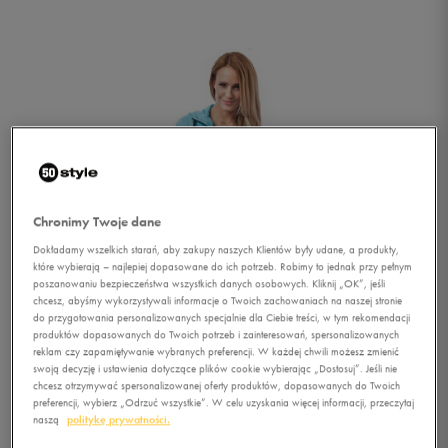
Chronimy Twoje dane
Dokładamy wszelkich starań, aby zakupy naszych Klientów były udane, a produkty,
które wybierają – najlepiej dopasowane do ich potrzeb. Robimy to jednak przy pełnym
poszanowaniu bezpieczeństwa wszystkich danych osobowych. Kliknij „OK”, jeśli
chcesz, abyśmy wykorzystywali informacje o Twoich zachowaniach na naszej stronie
do przygotowania personalizowanych specjalnie dla Ciebie treści, w tym rekomendacji
produktów dopasowanych do Twoich potrzeb i zainteresowań, spersonalizowanych
reklam czy zapamiętywanie wybranych preferencji. W każdej chwili możesz zmienić
swoją decyzję i ustawienia dotyczące plików cookie wybierając „Dostosuj”. Jeśli nie
1/5
chcesz otrzymywać spersonalizowanej oferty produktów, dopasowanych do Twoich
preferencji, wybierz „Odrzuć wszystkie”. W celu uzyskania więcej informacji, przeczytaj
naszą
politykę prywatności.