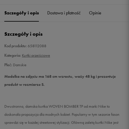
Szczegóły i opis
Dostawa i płatność
Opinie
S
Powiadom o dostępności
M
Powiadom o dostępności
Szczegóły i opis
L
Powiadom o dostępności
Kod produktu:
658112088
Kategoria:
Kurtki przejściowe
XL
Powiadom o dostępności
Płeć:
Damskie
XXL
Powiadom o dostępności
Modelka na zdjęciu ma 168 cm wzrostu, waży 48 kg i prezentuje
produkt w rozmiarze S.
Dwustronna, damska kurtka WOVEN BOMBER TP od marki Nike to
doskonała propozycja dla modnych kobiet. Popularny w tym sezonie fason
sprawdzi się w każdej streetowej stylizacji. Główną zaletą kurtki Nike jest