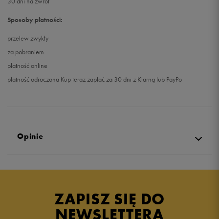
30 dni na zwrot
Sposoby płatności:
przelew zwykły
za pobraniem
płatność online
płatność odroczona Kup teraz zapłać za 30 dni z Klarną lub PayPo
Opinie
Produkt nie posiada recenzji
ZAPISZ SIĘ DO
NEWSLETTERA