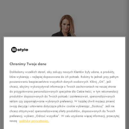
Chronimy Twoje dane
Dokładamy wszelkich starań, aby zakupy naszych Klientów były udane, a produkty,
które wybierają – najlepiej dopasowane do ich potrzeb. Robimy to jednak przy pełnym
poszanowaniu bezpieczeństwa wszystkich danych osobowych. Kliknij „OK”, jeśli
chcesz, abyśmy wykorzystywali informacje o Twoich zachowaniach na naszej stronie
do przygotowania personalizowanych specjalnie dla Ciebie treści, w tym rekomendacji
produktów dopasowanych do Twoich potrzeb i zainteresowań, spersonalizowanych
reklam czy zapamiętywanie wybranych preferencji. W każdej chwili możesz zmienić
swoją decyzję i ustawienia dotyczące plików cookie wybierając „Dostosuj”. Jeśli nie
1/6
chcesz otrzymywać spersonalizowanej oferty produktów, dopasowanych do Twoich
preferencji, wybierz „Odrzuć wszystkie”. W celu uzyskania więcej informacji, przeczytaj
naszą
politykę prywatności.