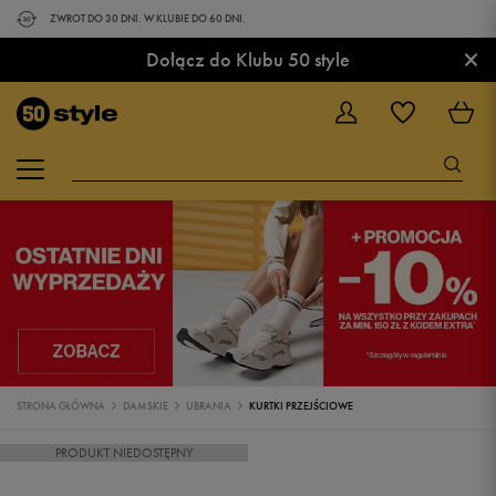
ZWROT DO 30 DNI. W KLUBIE DO 60 DNI.
×
Dołącz do Klubu 50 style
STRONA GŁÓWNA
DAMSKIE
UBRANIA
KURTKI PRZEJŚCIOWE
PRODUKT NIEDOSTĘPNY