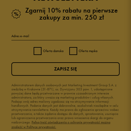
Zgarnij 10% rabatu na pierwsze
zakupy za min. 250 zł
Adres e-mail
Oferta damska
Oferta męska
ZAPISZ SIĘ
Administratorem danych osobowych jest Marketing Investment Group S.A. z
siedzibą w Krakowie (31-871), os. Dywizjonu 303 paw. 1, udostępnione
powyżej dane będą przetwarzane w prawnie uzasadnionym interesie
administratora, za który uważa się marketing produktów i usług własnych.
Podając swój adres mailowy zgadzasz się na otrzymywanie informacji
handlowych. Podanie danych jest dobrowolne, aczkolwiek niezbędne w celu
otrzymywania newslettera. Każdy ma prawo do zgłoszenia sprzeciwu wobec
przetwarzania, a także żądania dostępu do danych, sprostowania, usunięcia
lub ograniczenia przetwarzania oraz prawo wniesienia skargi do organu
nadzorczego.
Pełną treść oświadczenia o ochronie prywatności można
znaleźć w Polityce prywatności.