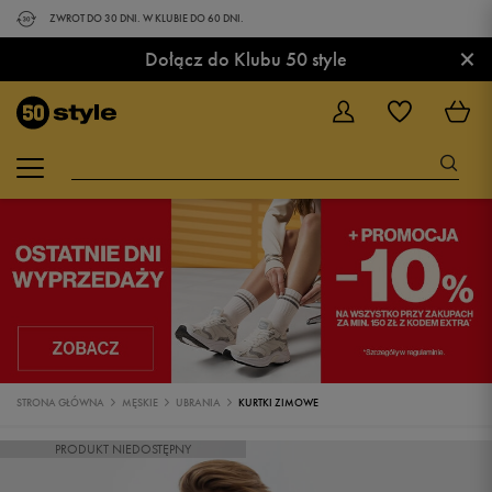
ZWROT DO 30 DNI. W KLUBIE DO 60 DNI.
×
Dołącz do Klubu 50 style
STRONA GŁÓWNA
MĘSKIE
UBRANIA
KURTKI ZIMOWE
PRODUKT NIEDOSTĘPNY