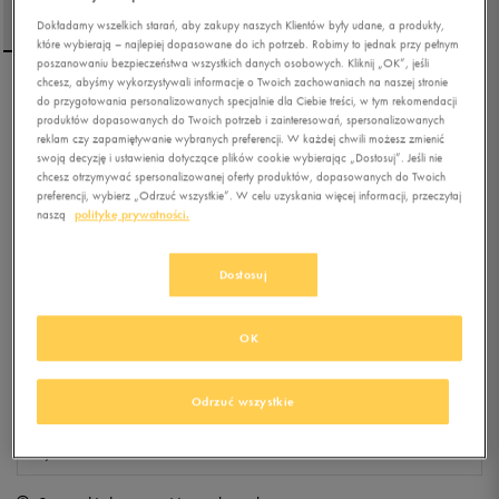
Dokładamy wszelkich starań, aby zakupy naszych Klientów były udane, a produkty,
które wybierają – najlepiej dopasowane do ich potrzeb. Robimy to jednak przy pełnym
poszanowaniu bezpieczeństwa wszystkich danych osobowych. Kliknij „OK”, jeśli
chcesz, abyśmy wykorzystywali informacje o Twoich zachowaniach na naszej stronie
NIKE KURTKA ZIMOWA
do przygotowania personalizowanych specjalnie dla Ciebie treści, w tym rekomendacji
produktów dopasowanych do Twoich potrzeb i zainteresowań, spersonalizowanych
LEGACY THERMA-FIT
reklam czy zapamiętywanie wybranych preferencji. W każdej chwili możesz zmienić
JACKET
swoją decyzję i ustawienia dotyczące plików cookie wybierając „Dostosuj”. Jeśli nie
chcesz otrzymywać spersonalizowanej oferty produktów, dopasowanych do Twoich
preferencji, wybierz „Odrzuć wszystkie”. W celu uzyskania więcej informacji, przeczytaj
4.9
(
13
)
naszą
politykę prywatności.
199,99
zł
z Vat
+ 1000 PKT W
KLUBIE 50 STYLE
Dostosuj
OK
Produkt niedostępny
Jeśli artykuł będzie ponownie dostępny, otrzymasz od nas powiadomienie.
Odrzuć wszystkie
Wybierz rozmiar