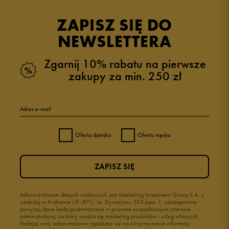
opinii klientów
13
z całego okresu
ZAPISZ SIĘ DO
zebranych i zweryfikowanych przez
NEWSLETTERA
Zgarnij 10% rabatu na pierwsze
zakupy za min. 250 zł
5
92%
Adres e-mail
4
8%
Oferta damska
Oferta męska
3
0%
ZAPISZ SIĘ
2
0%
1
Administratorem danych osobowych jest Marketing Investment Group S.A. z
0%
siedzibą w Krakowie (31-871), os. Dywizjonu 303 paw. 1, udostępnione
powyżej dane będą przetwarzane w prawnie uzasadnionym interesie
administratora, za który uważa się marketing produktów i usług własnych.
Podając swój adres mailowy zgadzasz się na otrzymywanie informacji