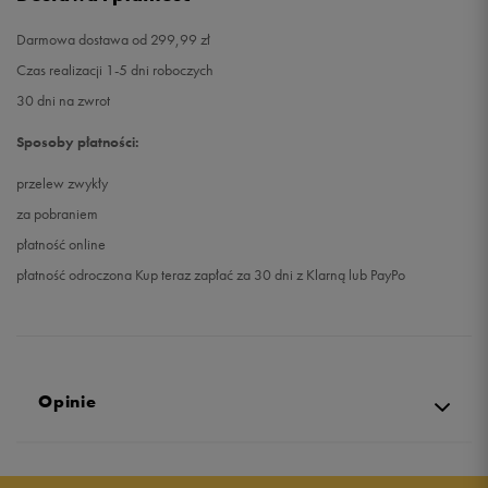
Darmowa dostawa od 299,99 zł
Czas realizacji 1-5 dni roboczych
30 dni na zwrot
Sposoby płatności:
przelew zwykły
za pobraniem
płatność online
płatność odroczona Kup teraz zapłać za 30 dni z Klarną lub PayPo
Opinie
4.9