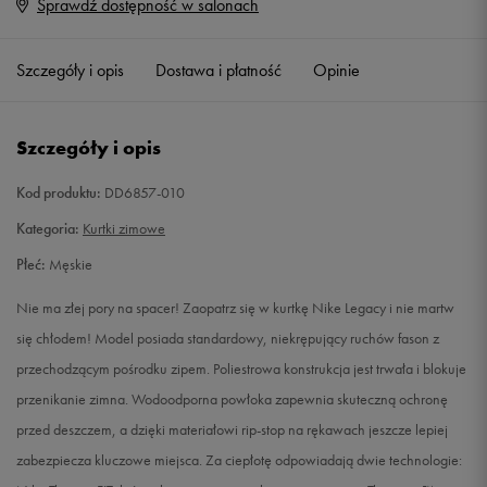
Sprawdź dostępność w salonach
XS
Powiadom o dostępności
Szczegóły i opis
Dostawa i płatność
Opinie
S
Powiadom o dostępności
M
Powiadom o dostępności
Szczegóły i opis
L
Powiadom o dostępności
Kod produktu:
DD6857-010
Kategoria:
Kurtki zimowe
XL
Powiadom o dostępności
Płeć:
Męskie
XXL
Powiadom o dostępności
Nie ma złej pory na spacer! Zaopatrz się w kurtkę Nike Legacy i nie martw
się chłodem! Model posiada standardowy, niekrępujący ruchów fason z
XXXL
Powiadom o dostępności
przechodzącym pośrodku zipem. Poliestrowa konstrukcja jest trwała i blokuje
przenikanie zimna. Wodoodporna powłoka zapewnia skuteczną ochronę
XXXXL
Powiadom o dostępności
przed deszczem, a dzięki materiałowi rip-stop na rękawach jeszcze lepiej
zabezpiecza kluczowe miejsca. Za ciepłotę odpowiadają dwie technologie: