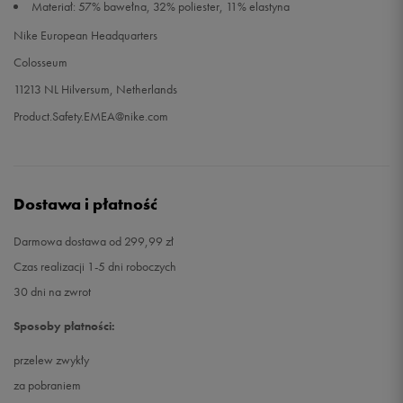
Materiał: 57% bawełna, 32% poliester, 11% elastyna
Nike European Headquarters
Colosseum
11213 NL Hilversum, Netherlands
Product.Safety.EMEA@nike.com
Dostawa i płatność
Darmowa dostawa od 299,99 zł
Czas realizacji 1-5 dni roboczych
30 dni na zwrot
Sposoby płatności:
przelew zwykły
za pobraniem