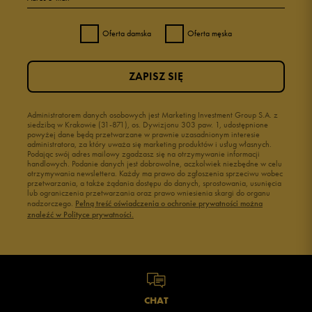
Oferta damska
Oferta męska
ZAPISZ SIĘ
Administratorem danych osobowych jest Marketing Investment Group S.A. z
siedzibą w Krakowie (31-871), os. Dywizjonu 303 paw. 1, udostępnione
powyżej dane będą przetwarzane w prawnie uzasadnionym interesie
administratora, za który uważa się marketing produktów i usług własnych.
Podając swój adres mailowy zgadzasz się na otrzymywanie informacji
handlowych. Podanie danych jest dobrowolne, aczkolwiek niezbędne w celu
otrzymywania newslettera. Każdy ma prawo do zgłoszenia sprzeciwu wobec
przetwarzania, a także żądania dostępu do danych, sprostowania, usunięcia
lub ograniczenia przetwarzania oraz prawo wniesienia skargi do organu
nadzorczego.
Pełną treść oświadczenia o ochronie prywatności można
znaleźć w Polityce prywatności.
CHAT