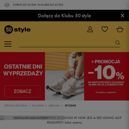
ZWROT DO 30 DNI. W KLUBIE DO 60 DNI.
×
Dołącz do Klubu 50 style
STRONA GŁÓWNA
DAMSKIE
UBRANIA
SPODNIE
PRODUKT NIEDOSTĘPNY