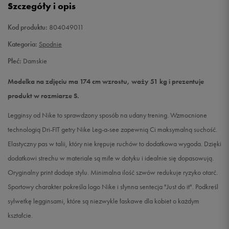
Szczegóły i opis
L
Powiadom o dostępności
Kod produktu:
804049011
Kategoria:
Spodnie
Płeć:
Damskie
Modelka na zdjęciu ma 174 cm wzrostu, waży 51 kg i prezentuje
produkt w rozmiarze S.
Legginsy od Nike to sprawdzony sposób na udany trening. Wzmocnione
technologią Dri-FIT getry Nike Leg-a-see zapewnią Ci maksymalną suchość.
Elastyczny pas w talii, który nie krępuje ruchów to dodatkowa wygoda. Dzięki
dodatkowi strechu w materiale są miłe w dotyku i idealnie się dopasowują.
Oryginalny print dodaje stylu. Minimalna ilość szwów redukuje ryzyko otarć.
Sportowy charakter pokreśla logo Nike i słynna sentecja "Just do it". Podkreśl
sylwetkę legginsami, które są niezwykle łaskawe dla kobiet o każdym
kształcie.