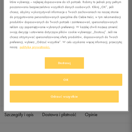
które wybierają – najlepiej dopasowane do ich potrzeb. Robimy to jednak przy pełnym
LEG-A-SEE LGGNG AOP
poszanowaniu bezpieczeństwa wszystkich danych osobowych. Kliknij „OK”, jeśli
chcesz, abyśmy wykorzystywali informacje o Twoich zachowaniach na naszej stronie
0.0
(
0
)
do przygotowania personalizowanych specjalnie dla Ciebie treści, w tym rekomendacji
produktów dopasowanych do Twoich potrzeb i zainteresowań, spersonalizowanych
149,99
zł
z Vat
reklam czy zapamiętywanie wybranych preferencji. W każdej chwili możesz zmienić
swoją decyzję i ustawienia dotyczące plików cookie wybierając „Dostosuj”. Jeśli nie
+ 750 PKT W
KLUBIE 50 STYLE
chcesz otrzymywać spersonalizowanej oferty produktów, dopasowanych do Twoich
preferencji, wybierz „Odrzuć wszystkie”. W celu uzyskania więcej informacji, przeczytaj
naszą
politykę prywatności.
Produkt niedostępny
Dostosuj
Jeśli artykuł będzie ponownie dostępny, otrzymasz od nas powiadomienie.
OK
Wybierz rozmiar
Sprawdź dostępność w salonach
Odrzuć wszystkie
XS
Powiadom o dostępności
Szczegóły i opis
Dostawa i płatność
Opinie
S
Powiadom o dostępności
M
Powiadom o dostępności