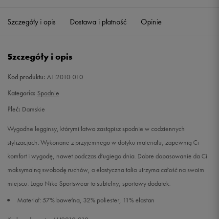
Szczegóły i opis
Dostawa i płatność
Opinie
XXS
Powiadom o dostępności
XS
Powiadom o dostępności
Szczegóły i opis
S
Powiadom o dostępności
Kod produktu:
AH2010-010
Kategoria:
Spodnie
M
Powiadom o dostępności
Płeć:
Damskie
L
Powiadom o dostępności
Wygodne legginsy, którymi łatwo zastąpisz spodnie w codziennych
stylizacjach. Wykonane z przyjemnego w dotyku materiału, zapewnią Ci
XL
Powiadom o dostępności
komfort i wygodę, nawet podczas długiego dnia. Dobre dopasowanie da Ci
maksymalną swobodę ruchów, a elastyczna talia utrzyma całość na swoim
XXL
Powiadom o dostępności
miejscu. Logo Nike Sportswear to subtelny, sportowy dodatek.
Materiał: 57% bawełna, 32% poliester, 11% elastan