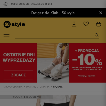
ZWROT DO 30 DNI. W KLUBIE DO 60 DNI.
×
Dołącz do Klubu 50 style
STRONA GŁÓWNA
DAMSKIE
UBRANIA
SPODNIE
PRODUKT NIEDOSTĘPNY