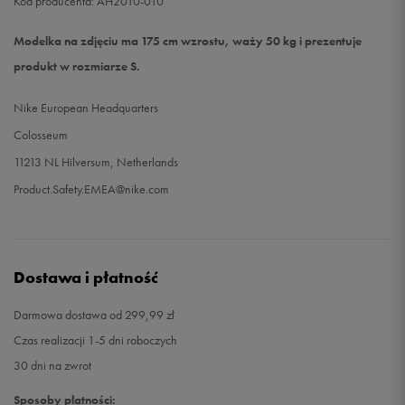
Kod producenta: AH2010-010
Modelka na zdjęciu ma 175 cm wzrostu, waży 50 kg i prezentuje
produkt w rozmiarze S.
Nike European Headquarters
Colosseum
11213 NL Hilversum, Netherlands
Product.Safety.EMEA@nike.com
Dostawa i płatność
Darmowa dostawa od 299,99 zł
Czas realizacji 1-5 dni roboczych
30 dni na zwrot
Sposoby płatności: