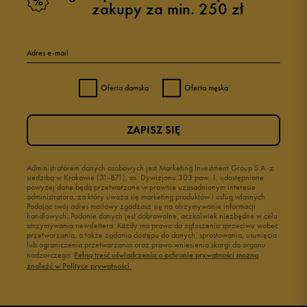
zakupy za min. 250 zł
Adres e-mail
Oferta damska
Oferta męska
ZAPISZ SIĘ
Administratorem danych osobowych jest Marketing Investment Group S.A. z
siedzibą w Krakowie (31-871), os. Dywizjonu 303 paw. 1, udostępnione
powyżej dane będą przetwarzane w prawnie uzasadnionym interesie
administratora, za który uważa się marketing produktów i usług własnych.
Podając swój adres mailowy zgadzasz się na otrzymywanie informacji
handlowych. Podanie danych jest dobrowolne, aczkolwiek niezbędne w celu
otrzymywania newslettera. Każdy ma prawo do zgłoszenia sprzeciwu wobec
przetwarzania, a także żądania dostępu do danych, sprostowania, usunięcia
lub ograniczenia przetwarzania oraz prawo wniesienia skargi do organu
nadzorczego.
Pełną treść oświadczenia o ochronie prywatności można
znaleźć w Polityce prywatności.