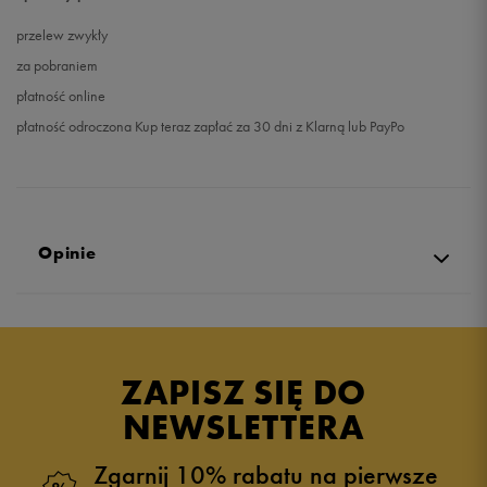
przelew zwykły
za pobraniem
płatność online
płatność odroczona Kup teraz zapłać za 30 dni z Klarną lub PayPo
Opinie
Produkt nie posiada recenzji
ZAPISZ SIĘ DO
NEWSLETTERA
Zgarnij 10% rabatu na pierwsze