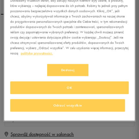
Dokładamy wszelkich starań, aby zakupy naszych Klientów były udane, a produkty,
które wybierają – najlepiej dopasowane do ich potrzeb. Robimy to jednak przy pełnym
poszanowaniu bezpieczeństwa wszystkich danych osobowych. Kliknij „OK”, jeśli
chcesz, abyśmy wykorzystywali informacje o Twoich zachowaniach na naszej stronie
do przygotowania personalizowanych specjalnie dla Ciebie treści, w tym rekomendacji
produktów dopasowanych do Twoich potrzeb i zainteresowań, spersonalizowanych
NIKE LEGGINGS W NSW
reklam czy zapamiętywanie wybranych preferencji. W każdej chwili możesz zmienić
LGGNG LEGASEE LOGO
swoją decyzję i ustawienia dotyczące plików cookie wybierając „Dostosuj”. Jeśli nie
chcesz otrzymywać spersonalizowanej oferty produktów, dopasowanych do Twoich
preferencji, wybierz „Odrzuć wszystkie”. W celu uzyskania więcej informacji, przeczytaj
0.0
(
0
)
naszą
politykę prywatności.
99,99
zł
z Vat
+ 500 PKT W
KLUBIE 50 STYLE
Dostosuj
OK
Produkt niedostępny
Jeśli artykuł będzie ponownie dostępny, otrzymasz od nas powiadomienie.
Odrzuć wszystkie
Wybierz rozmiar
Sprawdź dostępność w salonach
BR
Powiadom o dostępności