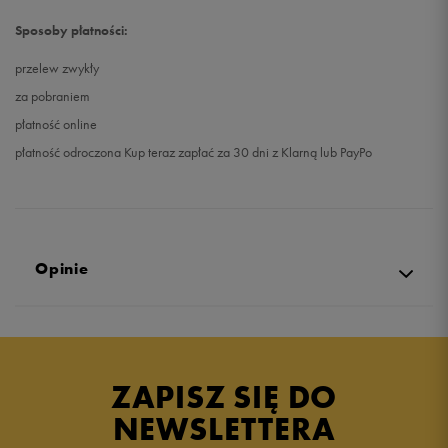
Sposoby płatności:
przelew zwykły
za pobraniem
płatność online
płatność odroczona Kup teraz zapłać za 30 dni z Klarną lub PayPo
Opinie
Produkt nie posiada recenzji
ZAPISZ SIĘ DO
NEWSLETTERA