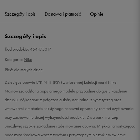
27,5
16,5 cm
Powiadom o dostępności
Szczegóły i opis
Dostawa i płatność
Opinie
28
17 cm
Powiadom o dostępności
Szczegóły i opis
28,5
17,5 cm
Powiadom o dostępności
Kod produktu:
454475017
29,5
18 cm
Powiadom o dostępności
Kategoria:
Nike
Płeć:
dla małych dzieci
30
18,5 cm
Powiadom o dostępności
Dziecięce obuwie LYKIN 11 (PSV) z wiosennej kolekcji marki Nike.
31
19 cm
Powiadom o dostępności
Najnowsza odsłona popularnego modelu przypadnie do gustu każdemu
dziecku. Wykonanie z połączenia skóry naturalnej z syntetyczną oraz
31,5
19,5 cm
Powiadom o dostępności
wstawkami z materiału tekstylnego zapewni optymalny komfort użytkowania
przy zachowaniu dużej wytrzymałości produktu. Dwa paski na rzep
32
20 cm
Powiadom o dostępności
umożliwią szybkie zakładanie i zdejmowanie obuwia. Miękka i amortyzująca
podeszwa środkowa wraz z trwałym i przyczepnym bieżnikiem świetnie
33
20,5 cm
Powiadom o dostępności