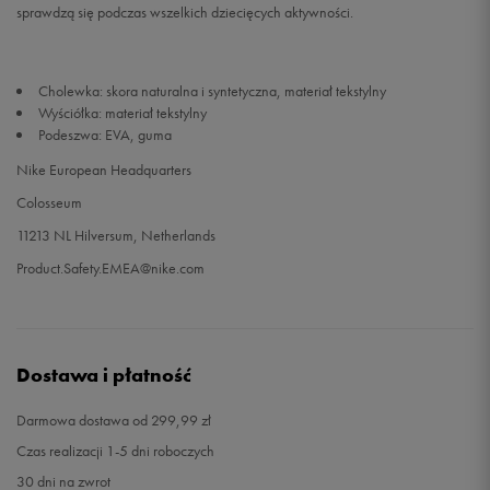
sprawdzą się podczas wszelkich dziecięcych aktywności.
33,5
21 cm
Powiadom o dostępności
Cholewka: skora naturalna i syntetyczna, materiał tekstylny
34
21,5 cm
Powiadom o dostępności
Wyściółka: materiał tekstylny
Podeszwa: EVA, guma
35
22 cm
Powiadom o dostępności
Nike European Headquarters
Colosseum
11213 NL Hilversum, Netherlands
Product.Safety.EMEA@nike.com
Dostawa i płatność
Darmowa dostawa od 299,99 zł
Czas realizacji 1-5 dni roboczych
30 dni na zwrot