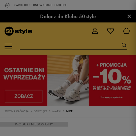
ZWROT DO 30 DNI. W KLUBIE DO 60 DNI.
×
Dołącz do Klubu 50 style
STRONA GŁÓWNA
DZIECIĘCE
MARKI
NIKE
PRODUKT NIEDOSTĘPNY