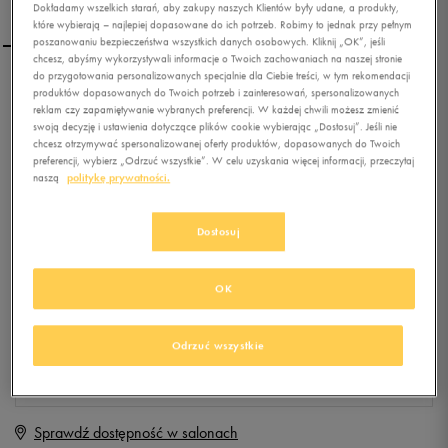
Dokładamy wszelkich starań, aby zakupy naszych Klientów były udane, a produkty,
które wybierają – najlepiej dopasowane do ich potrzeb. Robimy to jednak przy pełnym
poszanowaniu bezpieczeństwa wszystkich danych osobowych. Kliknij „OK”, jeśli
chcesz, abyśmy wykorzystywali informacje o Twoich zachowaniach na naszej stronie
do przygotowania personalizowanych specjalnie dla Ciebie treści, w tym rekomendacji
NIKE LYKIN 11 (PSV)
produktów dopasowanych do Twoich potrzeb i zainteresowań, spersonalizowanych
reklam czy zapamiętywanie wybranych preferencji. W każdej chwili możesz zmienić
swoją decyzję i ustawienia dotyczące plików cookie wybierając „Dostosuj”. Jeśli nie
chcesz otrzymywać spersonalizowanej oferty produktów, dopasowanych do Twoich
0.0
(
0
)
preferencji, wybierz „Odrzuć wszystkie”. W celu uzyskania więcej informacji, przeczytaj
naszą
politykę prywatności.
79,99
zł
z Vat
+ 400 PKT W
KLUBIE 50 STYLE
Dostosuj
OK
Produkt niedostępny
Jeśli artykuł będzie ponownie dostępny, otrzymasz od nas powiadomienie.
Odrzuć wszystkie
Wybierz rozmiar
Sprawdź dostępność w salonach
Rozmiary EU
Rozmiary US