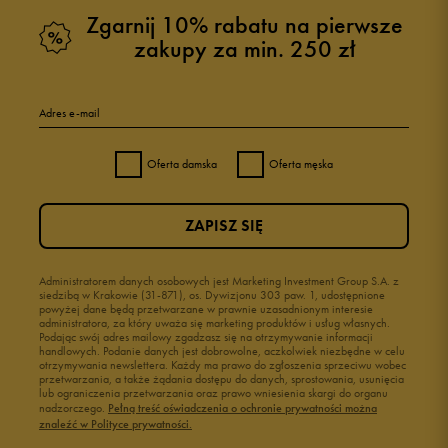
Zgarnij 10% rabatu na pierwsze
zakupy za min. 250 zł
Adres e-mail
Oferta damska
Oferta męska
ZAPISZ SIĘ
Administratorem danych osobowych jest Marketing Investment Group S.A. z
siedzibą w Krakowie (31-871), os. Dywizjonu 303 paw. 1, udostępnione
powyżej dane będą przetwarzane w prawnie uzasadnionym interesie
administratora, za który uważa się marketing produktów i usług własnych.
Podając swój adres mailowy zgadzasz się na otrzymywanie informacji
handlowych. Podanie danych jest dobrowolne, aczkolwiek niezbędne w celu
otrzymywania newslettera. Każdy ma prawo do zgłoszenia sprzeciwu wobec
przetwarzania, a także żądania dostępu do danych, sprostowania, usunięcia
lub ograniczenia przetwarzania oraz prawo wniesienia skargi do organu
nadzorczego.
Pełną treść oświadczenia o ochronie prywatności można
znaleźć w Polityce prywatności.