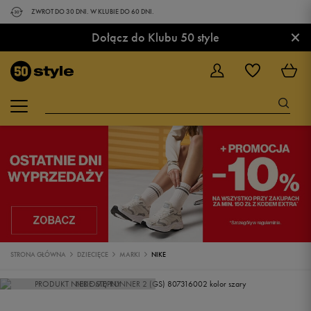
ZWROT DO 30 DNI. W KLUBIE DO 60 DNI.
×
Dołącz do Klubu 50 style
STRONA GŁÓWNA
DZIECIĘCE
MARKI
NIKE
PRODUKT NIEDOSTĘPNY