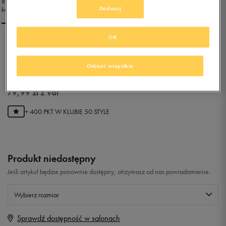
Dostosuj
OK
NIKE MD RUNNER 2 (GS)
Odrzuć wszystkie
0.0
(
0
)
79,99
zł
z Vat
+ 400 PKT W
KLUBIE 50 STYLE
Produkt niedostępny
Jeśli artykuł będzie ponownie dostępny, otrzymasz od nas powiadomienie.
Wybierz rozmiar
Sprawdź dostępność w salonach
Rozmiary EU
Rozmiary US