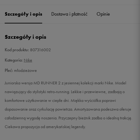
33
20,5 cm
Powiadom o dostępności
Szczegóły i opis
Dostawa i płatność
Opinie
35,5
22,5 cm
Powiadom o dostępności
Szczegóły i opis
36
23 cm
Powiadom o dostępności
Kod produktu:
807316002
36,5
23,5 cm
Powiadom o dostępności
Kategoria:
Nike
Płeć:
młodzieżowe
37,5
23,5 cm
Powiadom o dostępności
Juniorska wersja MD RUNNER 2 z jesiennej kolekcji marki Nike. Model
38
24 cm
Powiadom o dostępności
nawiązujący do stylistyki retro-running. Lekkie i przewiewne, zadbają o
komfortowe użytkowanie w ciepłe dni. Miękka wyściółka poprawi
38,5
24 cm
Powiadom o dostępności
dopasowanie oraz cyrkulację powietrza. Amortyzowana podeszwa oferuje
całodzienną wygodę noszenia. Przyczepny bieżnik zadba o idealną trakcję.
39
24,5 cm
Powiadom o dostępności
Ciekawa propozycja od amerykańskiej legendy.
40
25 cm
Powiadom o dostępności