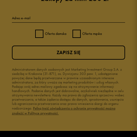
Adres e-mail
Oferta damska
Oferta męska
ZAPISZ SIĘ
Administratorem danych osobowych jest Marketing Investment Group S.A. z
siedzibą w Krakowie (31-871), os. Dywizjonu 303 paw. 1, udostępnione
powyżej dane będą przetwarzane w prawnie uzasadnionym interesie
administratora, za który uważa się marketing produktów i usług własnych.
Podając swój adres mailowy zgadzasz się na otrzymywanie informacji
handlowych. Podanie danych jest dobrowolne, aczkolwiek niezbędne w celu
otrzymywania newslettera. Każdy ma prawo do zgłoszenia sprzeciwu wobec
przetwarzania, a także żądania dostępu do danych, sprostowania, usunięcia
lub ograniczenia przetwarzania oraz prawo wniesienia skargi do organu
nadzorczego.
Pełną treść oświadczenia o ochronie prywatności można
znaleźć w Polityce prywatności.