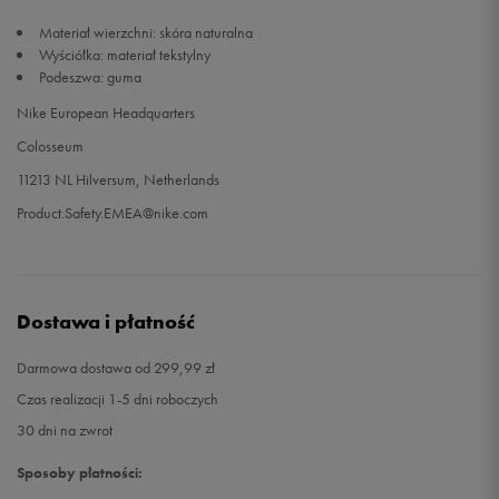
Materiał wierzchni: skóra naturalna
Wyściółka: materiał tekstylny
Podeszwa: guma
Nike European Headquarters
Colosseum
11213 NL Hilversum, Netherlands
Product.Safety.EMEA@nike.com
Dostawa i płatność
Darmowa dostawa od 299,99 zł
Czas realizacji 1-5 dni roboczych
30 dni na zwrot
Sposoby płatności: