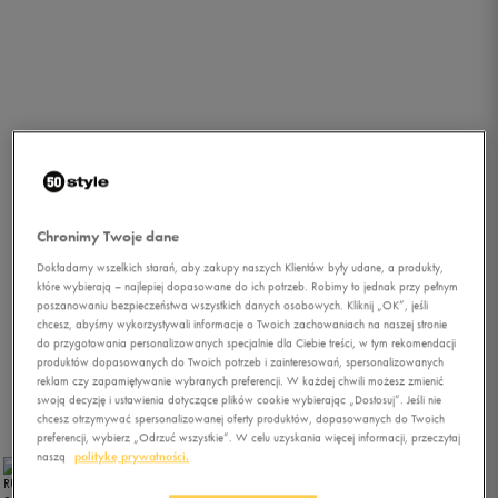
Chronimy Twoje dane
Dokładamy wszelkich starań, aby zakupy naszych Klientów były udane, a produkty,
które wybierają – najlepiej dopasowane do ich potrzeb. Robimy to jednak przy pełnym
poszanowaniu bezpieczeństwa wszystkich danych osobowych. Kliknij „OK”, jeśli
chcesz, abyśmy wykorzystywali informacje o Twoich zachowaniach na naszej stronie
do przygotowania personalizowanych specjalnie dla Ciebie treści, w tym rekomendacji
produktów dopasowanych do Twoich potrzeb i zainteresowań, spersonalizowanych
reklam czy zapamiętywanie wybranych preferencji. W każdej chwili możesz zmienić
swoją decyzję i ustawienia dotyczące plików cookie wybierając „Dostosuj”. Jeśli nie
chcesz otrzymywać spersonalizowanej oferty produktów, dopasowanych do Twoich
1/2
preferencji, wybierz „Odrzuć wszystkie”. W celu uzyskania więcej informacji, przeczytaj
naszą
politykę prywatności.