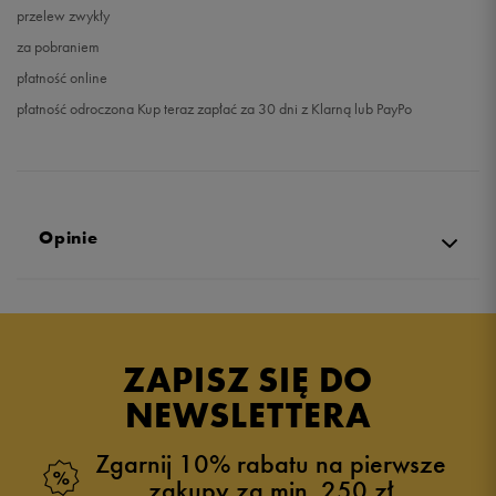
przelew zwykły
za pobraniem
płatność online
płatność odroczona Kup teraz zapłać za 30 dni z Klarną lub PayPo
Opinie
Produkt nie posiada recenzji
ZAPISZ SIĘ DO
NEWSLETTERA
Zgarnij 10% rabatu na pierwsze
zakupy za min. 250 zł