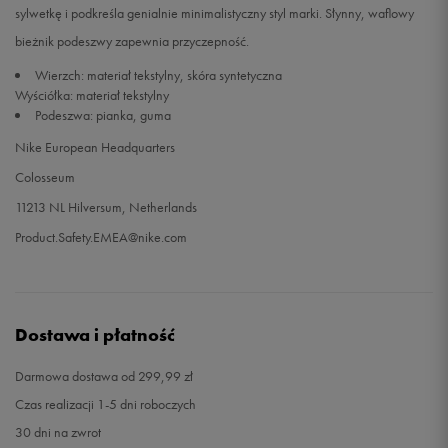
sylwetkę i podkreśla genialnie minimalistyczny styl marki. Słynny, waflowy
bieżnik podeszwy zapewnia przyczepność.
34
21,5 cm
Powiadom o dostępności
Wierzch: materiał tekstylny, skóra syntetyczna
Wyściółka: materiał tekstylny
35
22 cm
Powiadom o dostępności
Podeszwa: pianka, guma
Nike European Headquarters
Colosseum
11213 NL Hilversum, Netherlands
Product.Safety.EMEA@nike.com
Dostawa i płatność
Darmowa dostawa od 299,99 zł
Czas realizacji 1-5 dni roboczych
30 dni na zwrot