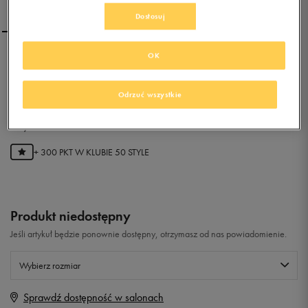
Dostosuj
OK
NIKE MD RUNNER 2 (PSV)
Odrzuć wszystkie
0.0
(
0
)
59,99
zł
z Vat
+ 300 PKT W
KLUBIE 50 STYLE
Produkt niedostępny
Jeśli artykuł będzie ponownie dostępny, otrzymasz od nas powiadomienie.
Wybierz rozmiar
Sprawdź dostępność w salonach
Rozmiary EU
Rozmiary US