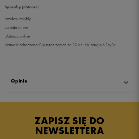
Sposoby płatności:
przelew zwykły
za pobraniem
płatność online
płatność odroczona Kup teraz zapłać za 30 dni z Klarną lub PayPo
Opinie
Produkt nie posiada recenzji
ZAPISZ SIĘ DO
NEWSLETTERA