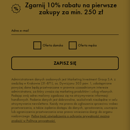
Zgarnij 10% rabatu na pierwsze
zakupy za min. 250 zł
Adres e-mail
Oferta damska
Oferta męska
ZAPISZ SIĘ
Administratorem danych osobowych jest Marketing Investment Group S.A. z
siedzibą w Krakowie (31-871), os. Dywizjonu 303 paw. 1, udostępnione
powyżej dane będą przetwarzane w prawnie uzasadnionym interesie
administratora, za który uważa się marketing produktów i usług własnych.
Podając swój adres mailowy zgadzasz się na otrzymywanie informacji
handlowych. Podanie danych jest dobrowolne, aczkolwiek niezbędne w celu
otrzymywania newslettera. Każdy ma prawo do zgłoszenia sprzeciwu wobec
przetwarzania, a także żądania dostępu do danych, sprostowania, usunięcia
lub ograniczenia przetwarzania oraz prawo wniesienia skargi do organu
nadzorczego.
Pełną treść oświadczenia o ochronie prywatności można
znaleźć w Polityce prywatności.