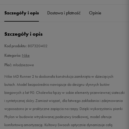
27,5
16,5 cm
Powiadom o dostępności
Szczegóły i opis
Dostawa i płatność
Opinie
28
17 cm
Powiadom o dostępności
Szczegóły i opis
28,5
17,5 cm
Powiadom o dostępności
Kod produktu:
807320402
29,5
18 cm
Powiadom o dostępności
Kategoria:
Nike
Płeć:
młodzieżowe
30
18,5 cm
Powiadom o dostępności
Nike MD Runner 2 to doskonała konstrukcja zamknięta w dziecięcych
31
19 cm
Powiadom o dostępności
butach. Model bezpośrednio nawiązuje do designu słynnych butów
biegowych z lat 90. Cholewka łączy w sobie elementy przewiewnej siateczki
32
20 cm
Powiadom o dostępności
i syntetycznej skóry. Zamiast wiązań, dla łatwego zakładania i zdejmowania
wyposażono je w praktyczne zapięcia na rzepy. Dzięki wykorzystaniu pianki
33
20,5 cm
Powiadom o dostępności
Phylon w budowie wtryskiwanej podeszwy środkowej, model oferuje
komfortową amortyzację. Kultowy Swoosh optycznie dynamizuje całą
33,5
21 cm
Powiadom o dostępności