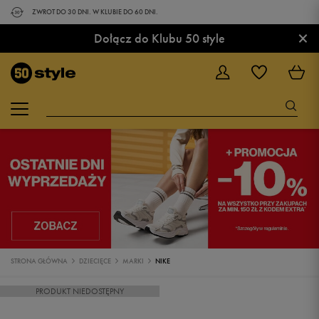
ZWROT DO 30 DNI. W KLUBIE DO 60 DNI.
×
Dołącz do Klubu 50 style
STRONA GŁÓWNA
DZIECIĘCE
MARKI
NIKE
PRODUKT NIEDOSTĘPNY