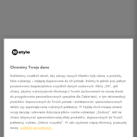
Chronimy Twoje dane
Dokładamy wszelkich starań, aby zakupy naszych Klientów były udane, a produkty,
które wybierają – najlepiej dopasowane do ich potrzeb. Robimy to jednak przy pełnym
poszanowaniu bezpieczeństwa wszystkich danych osobowych. Kliknij „OK”, jeśli
chcesz, abyśmy wykorzystywali informacje o Twoich zachowaniach na naszej stronie
do przygotowania personalizowanych specjalnie dla Ciebie treści, w tym rekomendacji
produktów dopasowanych do Twoich potrzeb i zainteresowań, spersonalizowanych
reklam czy zapamiętywanie wybranych preferencji. W każdej chwili możesz zmienić
swoją decyzję i ustawienia dotyczące plików cookie wybierając „Dostosuj”. Jeśli nie
1/3
chcesz otrzymywać spersonalizowanej oferty produktów, dopasowanych do Twoich
preferencji, wybierz „Odrzuć wszystkie”. W celu uzyskania więcej informacji, przeczytaj
naszą
politykę prywatności.