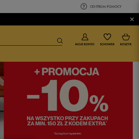
CENTRUM POMOCY
×
MOJE KONTO
SCHOWEK
KOSZYK
BUTY DLA CHŁOPCA
BUTY DLA DZIEWCZYNKI
0-4 lat
0-4 lat
4-8 lat
4-8 lat
9-16 lat
9-16 lat