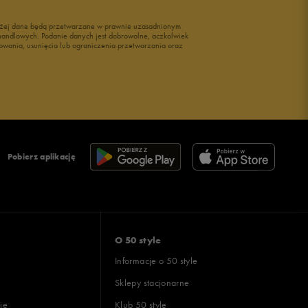
wyżej dane będą przetwarzane w prawnie uzasadnionym
i handlowych. Podanie danych jest dobrowolne, aczkolwiek
owania, usunięcia lub ograniczenia przetwarzania oraz
Pobierz aplikację
O 50 style
Informacje o 50 style
Sklepy stacjonarne
ie
Klub 50 style