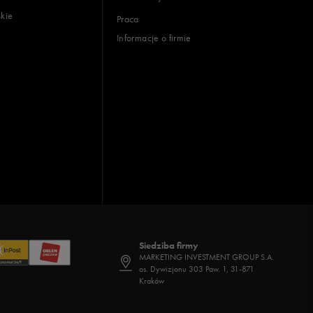
skie
Praca
Informacje o firmie
Siedziba firmy
MARKETING INVESTMENT GROUP S.A.
os. Dywizjonu 303 Paw. 1, 31-871
Kraków