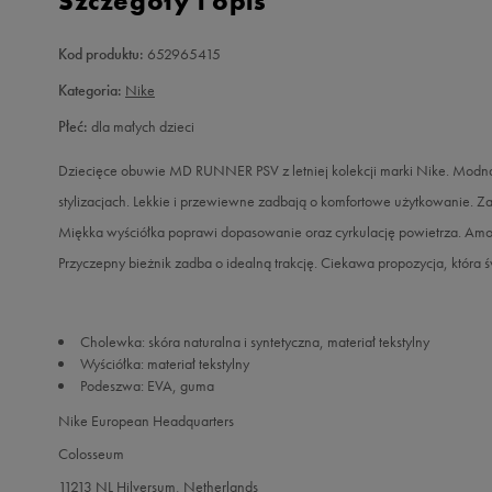
Szczegóły i opis
Kod produktu:
652965415
Kategoria:
Nike
Płeć:
dla małych dzieci
Dziecięce obuwie MD RUNNER PSV z letniej kolekcji marki Nike. Modna s
stylizacjach. Lekkie i przewiewne zadbają o komfortowe użytkowanie. Za
Miękka wyściółka poprawi dopasowanie oraz cyrkulację powietrza. Am
Przyczepny bieżnik zadba o idealną trakcję. Ciekawa propozycja, która 
Cholewka: skóra naturalna i syntetyczna, materiał tekstylny
Wyściółka: materiał tekstylny
Podeszwa: EVA, guma
Nike European Headquarters
Colosseum
11213 NL Hilversum, Netherlands