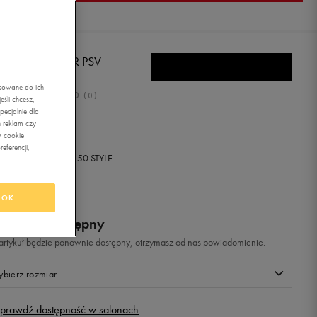
KE MD RUNNER PSV
asowane do ich
0.0
(
0
)
śli chcesz,
ecjalnie dla
ł
z Vat
 reklam czy
w cookie
eferencji,
+ 0 PKT W
KLUBIE 50 STYLE
OK
odukt niedostępny
i artykuł będzie ponownie dostępny, otrzymasz od nas powiadomienie.
bierz rozmiar
prawdź dostępność w salonach
Rozmiary EU
Rozmiary US