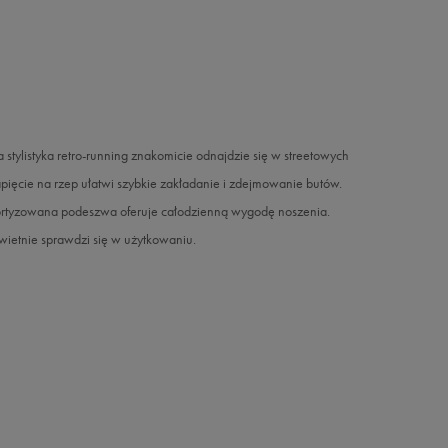
tylistyka retro-running znakomicie odnajdzie się w streetowych
pięcie na rzep ułatwi szybkie zakładanie i zdejmowanie butów.
ortyzowana podeszwa oferuje całodzienną wygodę noszenia.
świetnie sprawdzi się w użytkowaniu.