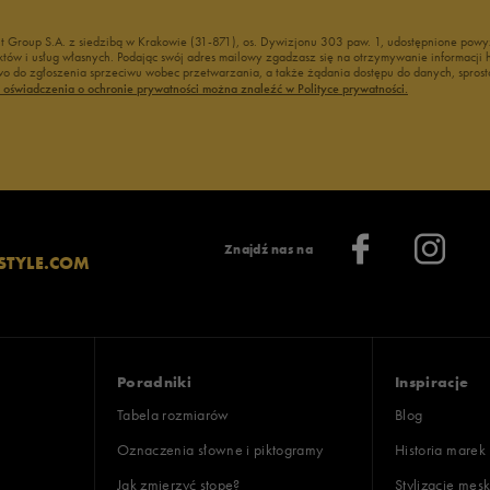
nt Group S.A. z siedzibą w Krakowie (31-871), os. Dywizjonu 303 paw. 1, udostępnione po
duktów i usług własnych. Podając swój adres mailowy zgadzasz się na otrzymywanie informacj
 do zgłoszenia sprzeciwu wobec przetwarzania, a także żądania dostępu do danych, sprost
ć oświadczenia o ochronie prywatności można znaleźć w Polityce prywatności.
Znajdź nas na
STYLE.COM
Poradniki
Inspiracje
Tabela rozmiarów
Blog
Oznaczenia słowne i piktogramy
Historia marek
Jak zmierzyć stopę?
Stylizacje męsk