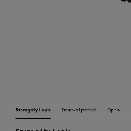
Skechers
Timberland
Umbro
Under Armour
Up8
U.S. Polo ASSN.
Vans
Szczegóły i opis
Dostawa i płatność
Opinie