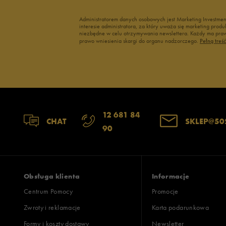
Administratorem danych osobowych jest Marketing Investme
interesie administratora, za który uważa się marketing pro
niezbędne w celu otrzymywania newslettera. Każdy ma prawo
prawo wniesienia skargi do organu nadzorczego.
Pełną treś
12 681 84
CHAT
SKLEP@50
90
Obsługa klienta
Informacje
Centrum Pomocy
Promocje
Zwroty i reklamacje
Karta podarunkowa
Formy i koszty dostawy
Newsletter