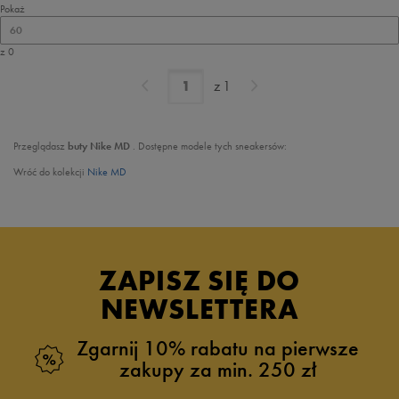
Pokaż
60
z 0
z
1
Przeglądasz
buty Nike MD
. Dostępne modele tych sneakersów:
Wróć do kolekcji
Nike MD
ZAPISZ SIĘ DO
NEWSLETTERA
Zgarnij 10% rabatu na pierwsze
zakupy za min. 250 zł