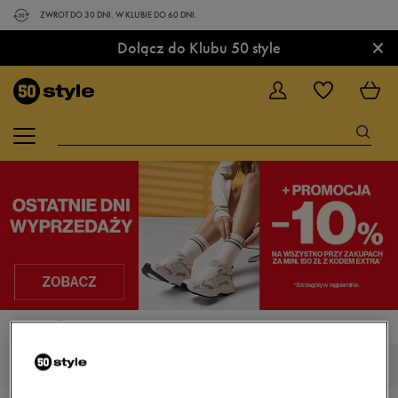
ZWROT DO 30 DNI. W KLUBIE DO 60 DNI.
×
Dołącz do Klubu 50 style
STRONA GŁÓWNA
NIKE MD
NIKE MD