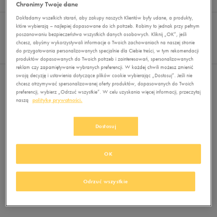
Wyników
0
Chronimy Twoje dane
Dokładamy wszelkich starań, aby zakupy naszych Klientów były udane, a produkty,
Sortuj:
FILTRUJ
REKOMENDOWANE
które wybierają – najlepiej dopasowane do ich potrzeb. Robimy to jednak przy pełnym
Pokaż
poszanowaniu bezpieczeństwa wszystkich danych osobowych. Kliknij „OK”, jeśli
chcesz, abyśmy wykorzystywali informacje o Twoich zachowaniach na naszej stronie
60
do przygotowania personalizowanych specjalnie dla Ciebie treści, w tym rekomendacji
z 0
produktów dopasowanych do Twoich potrzeb i zainteresowań, spersonalizowanych
reklam czy zapamiętywanie wybranych preferencji. W każdej chwili możesz zmienić
swoją decyzję i ustawienia dotyczące plików cookie wybierając „Dostosuj”. Jeśli nie
Nie wybrano filtrów
chcesz otrzymywać spersonalizowanej oferty produktów, dopasowanych do Twoich
preferencji, wybierz „Odrzuć wszystkie”. W celu uzyskania więcej informacji, przeczytaj
naszą
politykę prywatności.
Dostosuj
OK
Brak produktów do wyświetlenia
Zmień kryteria wyszukiwania lub
Odrzuć wszystkie
usuń wybrane filtry