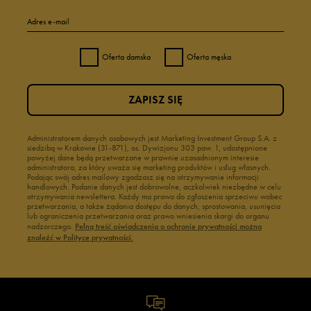
Adres e-mail
Oferta damska
Oferta męska
ZAPISZ SIĘ
Administratorem danych osobowych jest Marketing Investment Group S.A. z
siedzibą w Krakowie (31-871), os. Dywizjonu 303 paw. 1, udostępnione
powyżej dane będą przetwarzane w prawnie uzasadnionym interesie
administratora, za który uważa się marketing produktów i usług własnych.
Podając swój adres mailowy zgadzasz się na otrzymywanie informacji
handlowych. Podanie danych jest dobrowolne, aczkolwiek niezbędne w celu
otrzymywania newslettera. Każdy ma prawo do zgłoszenia sprzeciwu wobec
przetwarzania, a także żądania dostępu do danych, sprostowania, usunięcia
lub ograniczenia przetwarzania oraz prawo wniesienia skargi do organu
nadzorczego.
Pełną treść oświadczenia o ochronie prywatności można
znaleźć w Polityce prywatności.