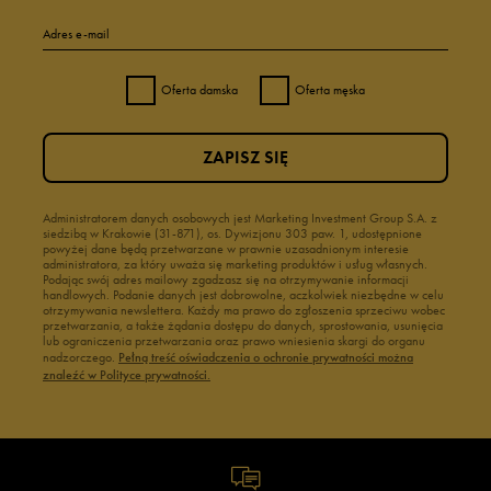
Adres e-mail
Oferta damska
Oferta męska
ZAPISZ SIĘ
Administratorem danych osobowych jest Marketing Investment Group S.A. z
siedzibą w Krakowie (31-871), os. Dywizjonu 303 paw. 1, udostępnione
powyżej dane będą przetwarzane w prawnie uzasadnionym interesie
administratora, za który uważa się marketing produktów i usług własnych.
Podając swój adres mailowy zgadzasz się na otrzymywanie informacji
handlowych. Podanie danych jest dobrowolne, aczkolwiek niezbędne w celu
otrzymywania newslettera. Każdy ma prawo do zgłoszenia sprzeciwu wobec
przetwarzania, a także żądania dostępu do danych, sprostowania, usunięcia
lub ograniczenia przetwarzania oraz prawo wniesienia skargi do organu
nadzorczego.
Pełną treść oświadczenia o ochronie prywatności można
znaleźć w Polityce prywatności.