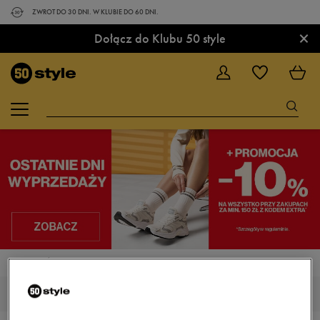
ZWROT DO 30 DNI. W KLUBIE DO 60 DNI.
×
Dołącz do Klubu 50 style
STRONA GŁÓWNA
NIKE NEXT NATURE
NIKE NEXT NATURE