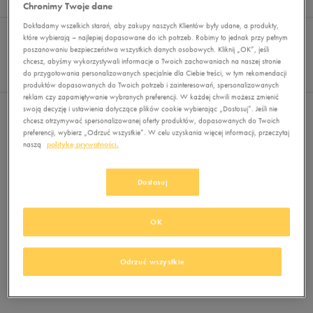
Wyników
0
Chronimy Twoje dane
Dokładamy wszelkich starań, aby zakupy naszych Klientów były udane, a produkty,
Sortuj:
FILTRUJ
REKOMENDOWANE
które wybierają – najlepiej dopasowane do ich potrzeb. Robimy to jednak przy pełnym
Pokaż
poszanowaniu bezpieczeństwa wszystkich danych osobowych. Kliknij „OK”, jeśli
chcesz, abyśmy wykorzystywali informacje o Twoich zachowaniach na naszej stronie
60
do przygotowania personalizowanych specjalnie dla Ciebie treści, w tym rekomendacji
z 0
produktów dopasowanych do Twoich potrzeb i zainteresowań, spersonalizowanych
reklam czy zapamiętywanie wybranych preferencji. W każdej chwili możesz zmienić
swoją decyzję i ustawienia dotyczące plików cookie wybierając „Dostosuj”. Jeśli nie
Nie wybrano filtrów
chcesz otrzymywać spersonalizowanej oferty produktów, dopasowanych do Twoich
preferencji, wybierz „Odrzuć wszystkie”. W celu uzyskania więcej informacji, przeczytaj
naszą
politykę prywatności.
Dostosuj
OK
Brak produktów do wyświetlenia
Zmień kryteria wyszukiwania lub
Odrzuć wszystkie
usuń wybrane filtry