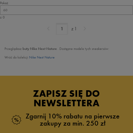
Pokaż
60
z 0
z
1
Przeglądasz
buty Nike Next Nature
. Dostępne modele tych sneakersów:
Wróć do kolekcji
Nike Next Nature
ZAPISZ SIĘ DO
NEWSLETTERA
Zgarnij 10% rabatu na pierwsze
zakupy za min. 250 zł