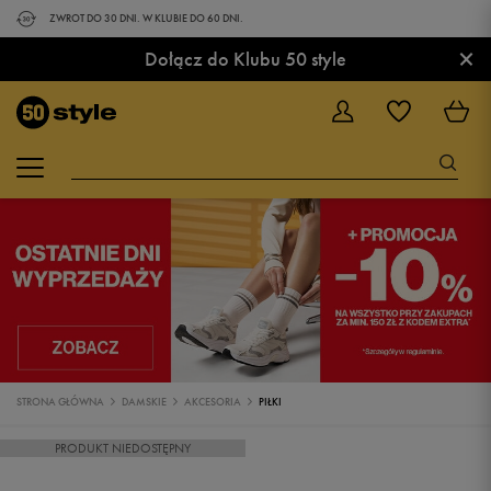
ZWROT DO 30 DNI. W KLUBIE DO 60 DNI.
×
Dołącz do Klubu 50 style
STRONA GŁÓWNA
DAMSKIE
AKCESORIA
PIŁKI
PRODUKT NIEDOSTĘPNY