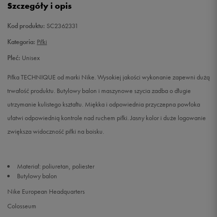
Szczegóły i opis
Kod produktu:
SC2362331
Kategoria:
Piłki
Płeć:
Unisex
Piłka TECHNIQUE od marki Nike. Wysokiej jakości wykonanie zapewni dużą
trwałość produktu. Butylowy balon i maszynowe szycia zadba o długie
utrzymanie kulistego kształtu. Miękka i odpowiednia przyczepna powłoka
ułatwi odpowiednią kontrole nad ruchem piłki. Jasny kolor i duże logowanie
zwiększa widoczność piłki na boisku.
Materiał: poliuretan, poliester
Butylowy balon
Nike European Headquarters
Colosseum