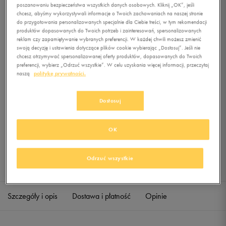
poszanowaniu bezpieczeństwa wszystkich danych osobowych. Kliknij „OK”, jeśli
chcesz, abyśmy wykorzystywali informacje o Twoich zachowaniach na naszej stronie
do przygotowania personalizowanych specjalnie dla Ciebie treści, w tym rekomendacji
0.0
(
0
)
produktów dopasowanych do Twoich potrzeb i zainteresowań, spersonalizowanych
19,99
zł
z Vat
reklam czy zapamiętywanie wybranych preferencji. W każdej chwili możesz zmienić
swoją decyzję i ustawienia dotyczące plików cookie wybierając „Dostosuj”. Jeśli nie
chcesz otrzymywać spersonalizowanej oferty produktów, dopasowanych do Twoich
+ 100 PKT W
KLUBIE 50 STYLE
preferencji, wybierz „Odrzuć wszystkie”. W celu uzyskania więcej informacji, przeczytaj
naszą
politykę prywatności.
Dostosuj
Produkt niedostępny
Jeśli artykuł będzie ponownie dostępny, otrzymasz od nas powiadomienie.
OK
Wybierz rozmiar
Odrzuć wszystkie
Sprawdź dostępność w salonach
BR
Powiadom o dostępności
Szczegóły i opis
Dostawa i płatność
Opinie
5
Powiadom o dostępności