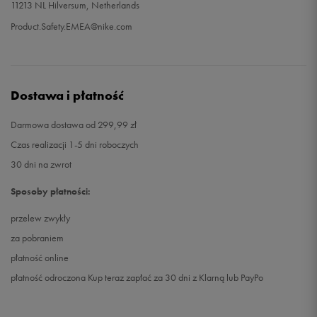
11213 NL Hilversum, Netherlands
Product.Safety.EMEA@nike.com
Dostawa i płatność
Darmowa dostawa od 299,99 zł
Czas realizacji 1-5 dni roboczych
30 dni na zwrot
Sposoby płatności:
przelew zwykły
za pobraniem
płatność online
płatność odroczona Kup teraz zapłać za 30 dni z Klarną lub PayPo