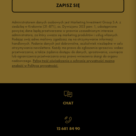
ZAPISZ SIĘ
Administratorem danych osobowych jest Marketing Investment Group S.A. z
siedzibą w Krakowie (31-871), os. Dywizjonu 303 paw. 1, udostępnione
powyżej dane będą przetwarzane w prawnie uzasadnionym interesie
administratora, za który uważa się marketing produktów i usług własnych.
Podając swój adres mailowy zgadzasz się na otrzymywanie informacji
handlowych. Podanie danych jest dobrowolne, aczkolwiek niezbędne w celu
otrzymywania newslettera. Każdy ma prawo do zgłoszenia sprzeciwu wobec
przetwarzania, a także żądania dostępu do danych, sprostowania, usunięcia
lub ograniczenia przetwarzania oraz prawo wniesienia skargi do organu
nadzorczego.
Pełną treść oświadczenia o ochronie prywatności można
znaleźć w Polityce prywatności.
CHAT
12 681 84 90