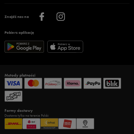
Praca
Regulamin aplikacji 50 style
Informacje o firmie
Więcej regulaminów >
Znajdź nas na
Pobierz aplikację
Metody płatności
Formy dostawy
Dostawa tylko na terenie Polski