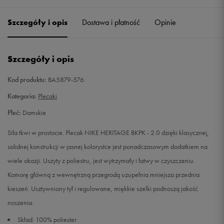
Szczegóły i opis
Dostawa i płatność
Opinie
Szczegóły i opis
Kod produktu:
BA5879-576
Kategoria:
Plecaki
Płeć:
Damskie
Siła tkwi w prostocie. Plecak NIKE HERITAGE BKPK - 2.0 dzięki klasycznej,
solidnej konstrukcji w jasnej kolorystce jest ponadczasowym dodatkiem na
wiele okazji. Uszyty z poliestru, jest wytrzymały i łatwy w czyszczeniu.
Komorę główną z wewnętrzną przegrodą uzupełnia mniejsza przednia
kieszeń. Usztywniony tył i regulowane, miękkie szelki podnoszą jakość
noszenia.
Skład: 100% poliester