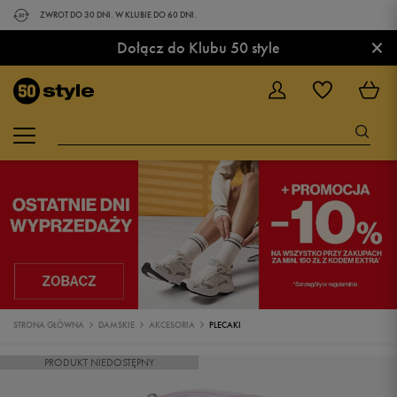
ZWROT DO 30 DNI. W KLUBIE DO 60 DNI.
×
Dołącz do Klubu 50 style
STRONA GŁÓWNA
DAMSKIE
AKCESORIA
PLECAKI
PRODUKT NIEDOSTĘPNY