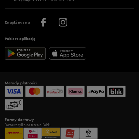
Więcej >
Klub 50 style
Regulamin sklepu 50 style
Praca
Regulamin aplikacji 50 style
Informacje o firmie
Więcej regulaminów >
Znajdź nas na
Pobierz aplikację
Metody płatności
Formy dostawy
Dostawa tylko na terenie Polski