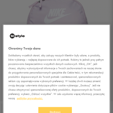
Chronimy Twoje dane
Dokładamy wszelkich starań, aby zakupy naszych Klientów były udane, a produkty,
które wybierają – najlepiej dopasowane do ich potrzeb. Robimy to jednak przy pełnym
poszanowaniu bezpieczeństwa wszystkich danych osobowych. Kliknij „OK”, jeśli
chcesz, abyśmy wykorzystywali informacje o Twoich zachowaniach na naszej stronie
do przygotowania personalizowanych specjalnie dla Ciebie treści, w tym rekomendacji
produktów dopasowanych do Twoich potrzeb i zainteresowań, spersonalizowanych
reklam czy zapamiętywanie wybranych preferencji. W każdej chwili możesz zmienić
swoją decyzję i ustawienia dotyczące plików cookie wybierając „Dostosuj”. Jeśli nie
chcesz otrzymywać spersonalizowanej oferty produktów, dopasowanych do Twoich
preferencji, wybierz „Odrzuć wszystkie”. W celu uzyskania więcej informacji, przeczytaj
1/3
naszą
politykę prywatności.
Dostosuj