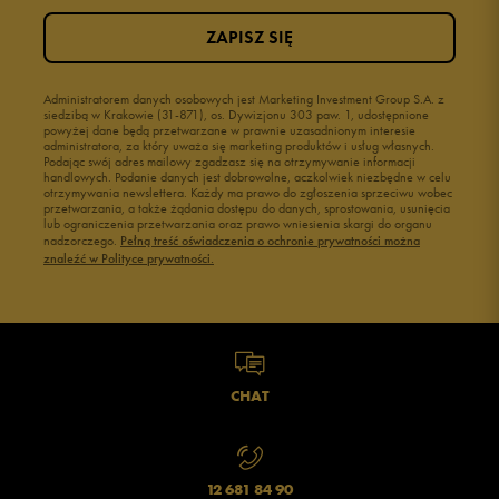
ZAPISZ SIĘ
Administratorem danych osobowych jest Marketing Investment Group S.A. z
siedzibą w Krakowie (31-871), os. Dywizjonu 303 paw. 1, udostępnione
powyżej dane będą przetwarzane w prawnie uzasadnionym interesie
administratora, za który uważa się marketing produktów i usług własnych.
Podając swój adres mailowy zgadzasz się na otrzymywanie informacji
handlowych. Podanie danych jest dobrowolne, aczkolwiek niezbędne w celu
otrzymywania newslettera. Każdy ma prawo do zgłoszenia sprzeciwu wobec
przetwarzania, a także żądania dostępu do danych, sprostowania, usunięcia
lub ograniczenia przetwarzania oraz prawo wniesienia skargi do organu
nadzorczego.
Pełną treść oświadczenia o ochronie prywatności można
znaleźć w Polityce prywatności.
CHAT
12 681 84 90