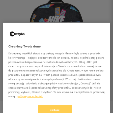
Chronimy Twoje dane
Dokładamy wszelkich starań, aby zakupy naszych Klientów były udane, a produkty,
które wybierają – najlepiej dopasowane do ich potrzeb. Robimy to jednak przy pełnym
poszanowaniu bezpieczeństwa wszystkich danych osobowych. Kliknij „OK”, jeśli
chcesz, abyśmy wykorzystywali informacje o Twoich zachowaniach na naszej stronie
do przygotowania personalizowanych specjalnie dla Ciebie treści, w tym rekomendacji
produktów dopasowanych do Twoich potrzeb i zainteresowań, spersonalizowanych
1/1
reklam czy zapamiętywanie wybranych preferencji. W każdej chwili możesz zmienić
swoją decyzję i ustawienia dotyczące plików cookie wybierając „Dostosuj”. Jeśli nie
chcesz otrzymywać spersonalizowanej oferty produktów, dopasowanych do Twoich
preferencji, wybierz „Odrzuć wszystkie”. W celu uzyskania więcej informacji, przeczytaj
naszą
politykę prywatności.
NIKE PLECAK HERITAGE
Dostosuj