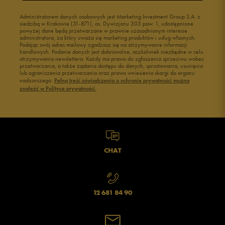
Administratorem danych osobowych jest Marketing Investment Group S.A. z
siedzibą w Krakowie (31-871), os. Dywizjonu 303 paw. 1, udostępnione
powyżej dane będą przetwarzane w prawnie uzasadnionym interesie
administratora, za który uważa się marketing produktów i usług własnych.
Podając swój adres mailowy zgadzasz się na otrzymywanie informacji
handlowych. Podanie danych jest dobrowolne, aczkolwiek niezbędne w celu
otrzymywania newslettera. Każdy ma prawo do zgłoszenia sprzeciwu wobec
przetwarzania, a także żądania dostępu do danych, sprostowania, usunięcia
lub ograniczenia przetwarzania oraz prawo wniesienia skargi do organu
nadzorczego.
Pełną treść oświadczenia o ochronie prywatności można
znaleźć w Polityce prywatności.
CHAT
12 681 84 90