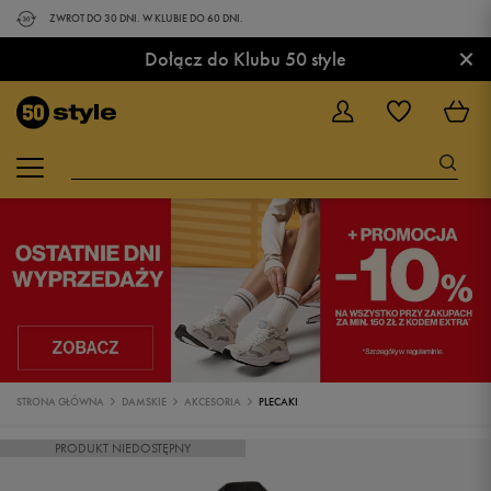
ZWROT DO 30 DNI. W KLUBIE DO 60 DNI.
×
Dołącz do Klubu 50 style
STRONA GŁÓWNA
DAMSKIE
AKCESORIA
PLECAKI
PRODUKT NIEDOSTĘPNY