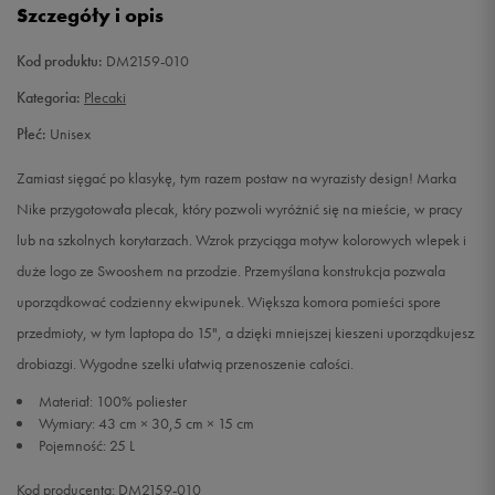
Szczegóły i opis
Kod produktu:
DM2159-010
Kategoria:
Plecaki
Płeć:
Unisex
Zamiast sięgać po klasykę, tym razem postaw na wyrazisty design! Marka
Nike przygotowała plecak, który pozwoli wyróżnić się na mieście, w pracy
lub na szkolnych korytarzach. Wzrok przyciąga motyw kolorowych wlepek i
duże logo ze Swooshem na przodzie. Przemyślana konstrukcja pozwala
uporządkować codzienny ekwipunek. Większa komora pomieści spore
przedmioty, w tym laptopa do 15", a dzięki mniejszej kieszeni uporządkujesz
drobiazgi. Wygodne szelki ułatwią przenoszenie całości.
Materiał: 100% poliester
Wymiary: 43 cm × 30,5 cm × 15 cm
Pojemność: 25 L
Kod producenta: DM2159-010