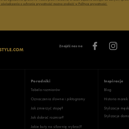
ć oświadczenia o ochronie prywatności można znaleźć w Polityce prywatności.
Znajdź nas na
STYLE.COM
Poradniki
Inspiracje
Tabela rozmiarów
Blog
Oznaczenia słowne i piktogramy
Historia marek
Jak zmierzyć stopę?
Stylizacje męsk
Stylizacje dam
Jak dobrać rozmiar?
Jakie buty na siłownię wybrać?