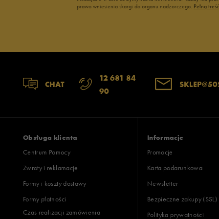
prawo wniesienia skargi do organu nadzorczego.
Pełną treś
12 681 84
CHAT
SKLEP@50
90
Obsługa klienta
Informacje
Centrum Pomocy
Promocje
Zwroty i reklamacje
Karta podarunkowa
Formy i koszty dostawy
Newsletter
Formy płatności
Bezpieczne zakupy (SSL)
Czas realizacji zamówienia
Polityka prywatności