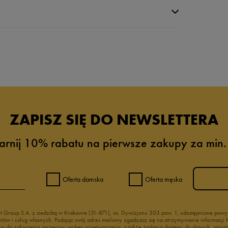
da recenzji
ZAPISZ SIĘ DO NEWSLETTERA
arnij 10% rabatu na pierwsze zakupy za min.
Oferta damska
Oferta męska
nt Group S.A. z siedzibą w Krakowie (31-871), os. Dywizjonu 303 paw. 1, udostępnione po
duktów i usług własnych. Podając swój adres mailowy zgadzasz się na otrzymywanie informacj
 do zgłoszenia sprzeciwu wobec przetwarzania, a także żądania dostępu do danych, sprost