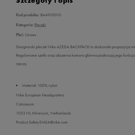
Szczegóły i opis
Kod produktu:
BA4930010
Kategoria:
Plecaki
Płeć:
Unisex
Designerski plecak Nike AZEDA BACKPACK to doskonała propozycja nie t
Regulowane szelki oraz obszerna komora główna podnoszą jego funkcjo
rzeczy.
Materiał: 100% nylon
Nike European Headquarters
Colosseum
11213 NL Hilversum, Netherlands
Product.Safety.EMEA@nike.com