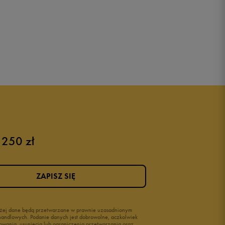
 250 zł
ZAPISZ SIĘ
wyżej dane będą przetwarzane w prawnie uzasadnionym
i handlowych. Podanie danych jest dobrowolne, aczkolwiek
owania, usunięcia lub ograniczenia przetwarzania oraz