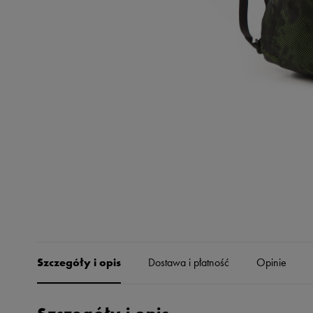
Skechers
Timberland
Umbro
Under Armour
Up8
U.S. Polo ASSN.
Vans
Szczegóły i opis
Dostawa i płatność
Opinie