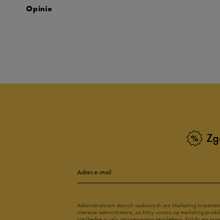
Opinie
Produkt nie posia
Zg
Adres e-mail
Administratorem danych osobowych jest Marketing Investme
interesie administratora, za który uważa się marketing pro
niezbędne w celu otrzymywania newslettera. Każdy ma prawo