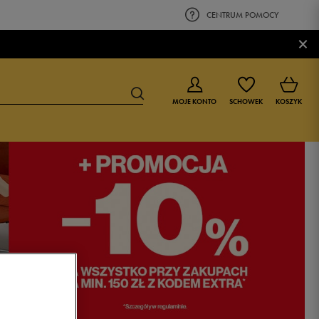
CENTRUM POMOCY
×
MOJE KONTO
SCHOWEK
KOSZYK
BUTY DLA CHŁOPCA
BUTY DLA DZIEWCZYNKI
0-4 lat
0-4 lat
4-8 lat
4-8 lat
9-16 lat
9-16 lat