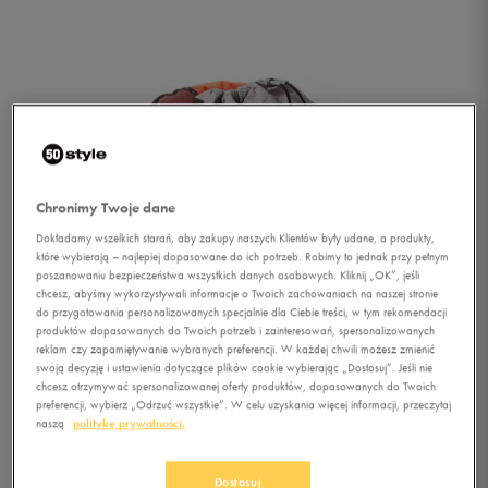
Chronimy Twoje dane
Dokładamy wszelkich starań, aby zakupy naszych Klientów były udane, a produkty,
które wybierają – najlepiej dopasowane do ich potrzeb. Robimy to jednak przy pełnym
poszanowaniu bezpieczeństwa wszystkich danych osobowych. Kliknij „OK”, jeśli
chcesz, abyśmy wykorzystywali informacje o Twoich zachowaniach na naszej stronie
do przygotowania personalizowanych specjalnie dla Ciebie treści, w tym rekomendacji
1/1
produktów dopasowanych do Twoich potrzeb i zainteresowań, spersonalizowanych
reklam czy zapamiętywanie wybranych preferencji. W każdej chwili możesz zmienić
swoją decyzję i ustawienia dotyczące plików cookie wybierając „Dostosuj”. Jeśli nie
chcesz otrzymywać spersonalizowanej oferty produktów, dopasowanych do Twoich
preferencji, wybierz „Odrzuć wszystkie”. W celu uzyskania więcej informacji, przeczytaj
naszą
politykę prywatności.
NIKE PLECAK NIKE AZEDA
Dostosuj