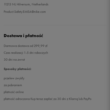
11213 NL Hilversum, Netherlands
Product.Safety.EMEA@nike.com
Dostawa i płatność
Darmowa dostawa od 299,99 zł
Czas realizacji 1-5 dni roboczych
30 dni na zwrot
Sposoby płatności:
przelew zwykły
za pobraniem
płatność online
płatność odroczona Kup teraz zapłać za 30 dni z Klarną lub PayPo