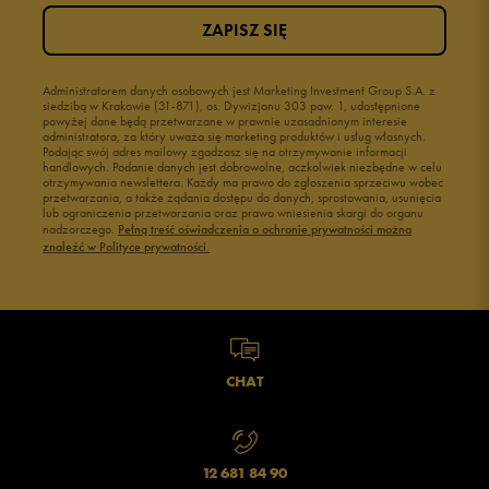
ZAPISZ SIĘ
Administratorem danych osobowych jest Marketing Investment Group S.A. z
siedzibą w Krakowie (31-871), os. Dywizjonu 303 paw. 1, udostępnione
powyżej dane będą przetwarzane w prawnie uzasadnionym interesie
administratora, za który uważa się marketing produktów i usług własnych.
Podając swój adres mailowy zgadzasz się na otrzymywanie informacji
handlowych. Podanie danych jest dobrowolne, aczkolwiek niezbędne w celu
otrzymywania newslettera. Każdy ma prawo do zgłoszenia sprzeciwu wobec
przetwarzania, a także żądania dostępu do danych, sprostowania, usunięcia
lub ograniczenia przetwarzania oraz prawo wniesienia skargi do organu
nadzorczego.
Pełną treść oświadczenia o ochronie prywatności można
znaleźć w Polityce prywatności.
CHAT
12 681 84 90