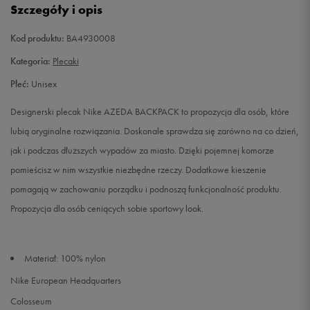
Szczegóły i opis
Kod produktu:
BA4930008
Kategoria:
Plecaki
Płeć:
Unisex
Designerski plecak Nike AZEDA BACKPACK to propozycja dla osób, które
lubią oryginalne rozwiązania. Doskonale sprawdza się zarówno na co dzień,
jak i podczas dłuższych wypadów za miasto. Dzięki pojemnej komorze
pomieścisz w nim wszystkie niezbędne rzeczy. Dodatkowe kieszenie
pomagają w zachowaniu porządku i podnoszą funkcjonalność produktu.
Propozycja dla osób ceniących sobie sportowy look.
Materiał: 100% nylon
Nike European Headquarters
Colosseum