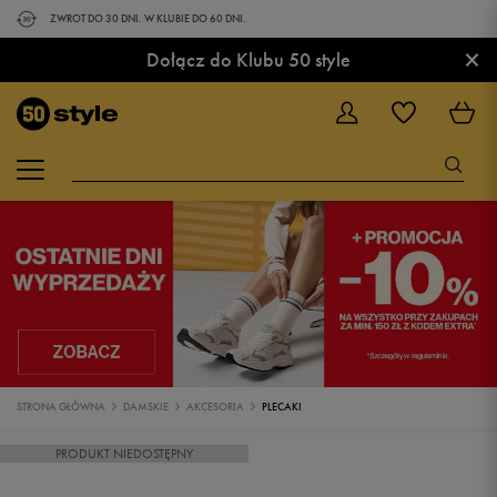
ZWROT DO 30 DNI. W KLUBIE DO 60 DNI.
×
Dołącz do Klubu 50 style
STRONA GŁÓWNA
DAMSKIE
AKCESORIA
PLECAKI
PRODUKT NIEDOSTĘPNY