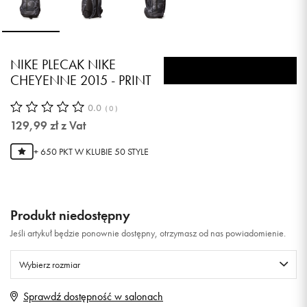
NIKE PLECAK NIKE
CHEYENNE 2015 - PRINT
0.0
(
0
)
129,99
zł
z Vat
+ 650 PKT W
KLUBIE 50 STYLE
Produkt niedostępny
Jeśli artykuł będzie ponownie dostępny, otrzymasz od nas powiadomienie.
Wybierz rozmiar
Sprawdź dostępność w salonach
ONE SIZE
Powiadom o dostępności