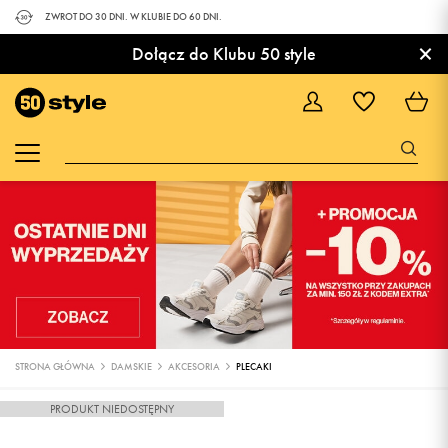
ZWROT DO 30 DNI. W KLUBIE DO 60 DNI.
×
Dołącz do Klubu 50 style
STRONA GŁÓWNA
DAMSKIE
AKCESORIA
PLECAKI
PRODUKT NIEDOSTĘPNY