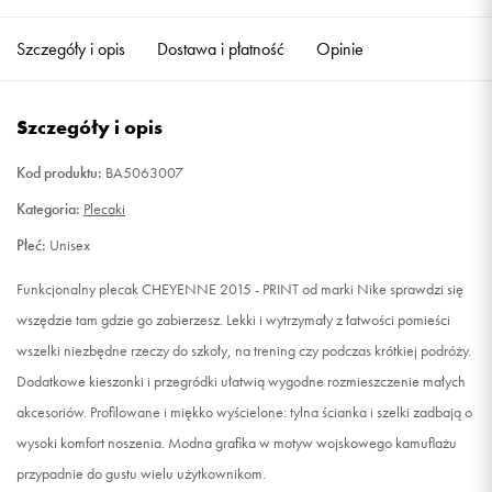
Szczegóły i opis
Dostawa i płatność
Opinie
Szczegóły i opis
Kod produktu:
BA5063007
Kategoria:
Plecaki
Płeć:
Unisex
Funkcjonalny plecak CHEYENNE 2015 - PRINT od marki Nike sprawdzi się
wszędzie tam gdzie go zabierzesz. Lekki i wytrzymały z łatwości pomieści
wszelki niezbędne rzeczy do szkoły, na trening czy podczas krótkiej podróży.
Dodatkowe kieszonki i przegródki ułatwią wygodne rozmieszczenie małych
akcesoriów. Profilowane i miękko wyścielone: tylna ścianka i szelki zadbają o
wysoki komfort noszenia. Modna grafika w motyw wojskowego kamuflażu
przypadnie do gustu wielu użytkownikom.