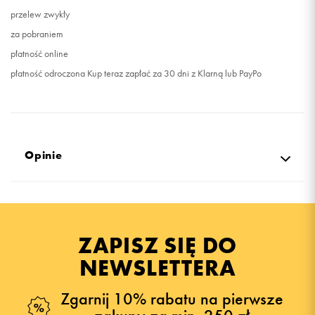
przelew zwykły
za pobraniem
płatność online
płatność odroczona Kup teraz zapłać za 30 dni z Klarną lub PayPo
Opinie
Produkt nie posiada recenzji
ZAPISZ SIĘ DO
NEWSLETTERA
Zgarnij 10% rabatu na pierwsze