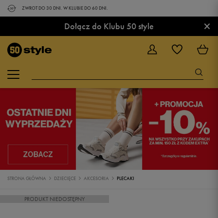
ZWROT DO 30 DNI. W KLUBIE DO 60 DNI.
×
Dołącz do Klubu 50 style
STRONA GŁÓWNA
DZIECIĘCE
AKCESORIA
PLECAKI
PRODUKT NIEDOSTĘPNY