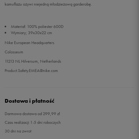
kamuflażu ożywi niejedną młodzieżową garderobę.
Materiał: 100% poliester 600D
Wymiary; 39x30x22 cm
Nike European Headquarters
Colosseum
11213 NL Hilversum, Netherlands
Product.Safety.EMEA@nike.com
Dostawa i płatność
Darmowa dostawa od 299,99 zł
Czas realizacji 1-5 dni roboczych
30 dni na zwrot