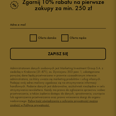
Zgarnij 10% rabatu na pierwsze
zakupy za min. 250 zł
Adres e-mail
Oferta damska
Oferta męska
ZAPISZ SIĘ
Administratorem danych osobowych jest Marketing Investment Group S.A. z
siedzibą w Krakowie (31-871), os. Dywizjonu 303 paw. 1, udostępnione
powyżej dane będą przetwarzane w prawnie uzasadnionym interesie
administratora, za który uważa się marketing produktów i usług własnych.
Podając swój adres mailowy zgadzasz się na otrzymywanie informacji
handlowych. Podanie danych jest dobrowolne, aczkolwiek niezbędne w celu
otrzymywania newslettera. Każdy ma prawo do zgłoszenia sprzeciwu wobec
przetwarzania, a także żądania dostępu do danych, sprostowania, usunięcia
lub ograniczenia przetwarzania oraz prawo wniesienia skargi do organu
nadzorczego.
Pełną treść oświadczenia o ochronie prywatności można
znaleźć w Polityce prywatności.