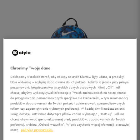
Chronimy Twoje dane
Dokładamy wszelkich starań, aby zakupy naszych Klientów były udane, a produkty,
które wybierają – najlepiej dopasowane do ich potrzeb. Robimy to jednak przy pełnym
poszanowaniu bezpieczeństwa wszystkich danych osobowych. Kliknij „OK”, jeśli
chcesz, abyśmy wykorzystywali informacje o Twoich zachowaniach na naszej stronie
do przygotowania personalizowanych specjalnie dla Ciebie treści, w tym rekomendacji
produktów dopasowanych do Twoich potrzeb i zainteresowań, spersonalizowanych
reklam czy zapamiętywanie wybranych preferencji. W każdej chwili możesz zmienić
swoją decyzję i ustawienia dotyczące plików cookie wybierając „Dostosuj”. Jeśli nie
1/2
chcesz otrzymywać spersonalizowanej oferty produktów, dopasowanych do Twoich
preferencji, wybierz „Odrzuć wszystkie”. W celu uzyskania więcej informacji, przeczytaj
naszą
politykę prywatności.