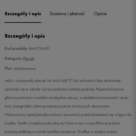
Szczegóły i opis
Dostawa i płatność
Opinie
Szczegóły i opis
Kod produktu:
BA4736401
Kategoria:
Plecaki
Płeć:
młodzieżowe
Lekki i wytrzymały plecak YA MAX AIR TT SM od marki Nike doskonale
sprawdzi się w szkole czy też podczas krótszej podróży. Pojemna komora
główna pomieści wszelkie niezbędne rzeczy, a dodatkowe kieszonki i duża
ilość przegródek ułatwią rozmieszczenie mniejszych akcesoriów.
Wzmocniony spód plecaka ochroni zawartość przed dostaniem się wilgoci do
środka. Szelki z miękka poduszką Air Max wraz z wyprofilowaną tylna
ścianką zadbają o wysoki komfort noszenia. Grafika w modny motyw