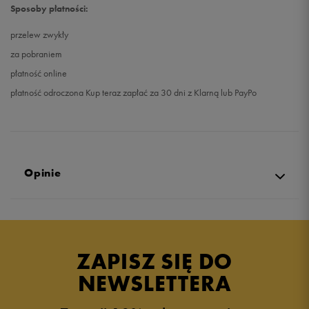
Sposoby płatności:
przelew zwykły
za pobraniem
płatność online
płatność odroczona Kup teraz zapłać za 30 dni z Klarną lub PayPo
Opinie
Produkt nie posiada recenzji
ZAPISZ SIĘ DO
NEWSLETTERA