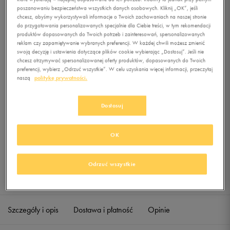
YOUNG ATHLETES
poszanowaniu bezpieczeństwa wszystkich danych osobowych. Kliknij „OK”, jeśli
HALFDAY BT
chcesz, abyśmy wykorzystywali informacje o Twoich zachowaniach na naszej stronie
do przygotowania personalizowanych specjalnie dla Ciebie treści, w tym rekomendacji
produktów dopasowanych do Twoich potrzeb i zainteresowań, spersonalizowanych
0.0
(
0
)
reklam czy zapamiętywanie wybranych preferencji. W każdej chwili możesz zmienić
0
zł
z Vat
swoją decyzję i ustawienia dotyczące plików cookie wybierając „Dostosuj”. Jeśli nie
chcesz otrzymywać spersonalizowanej oferty produktów, dopasowanych do Twoich
preferencji, wybierz „Odrzuć wszystkie”. W celu uzyskania więcej informacji, przeczytaj
+ 0 PKT W
KLUBIE 50 STYLE
naszą
politykę prywatności.
Dostosuj
Produkt niedostępny
Jeśli artykuł będzie ponownie dostępny, otrzymasz od nas powiadomienie.
OK
Wybierz rozmiar
Odrzuć wszystkie
Sprawdź dostępność w salonach
ONE SIZE
Powiadom o dostępności
Szczegóły i opis
Dostawa i płatność
Opinie