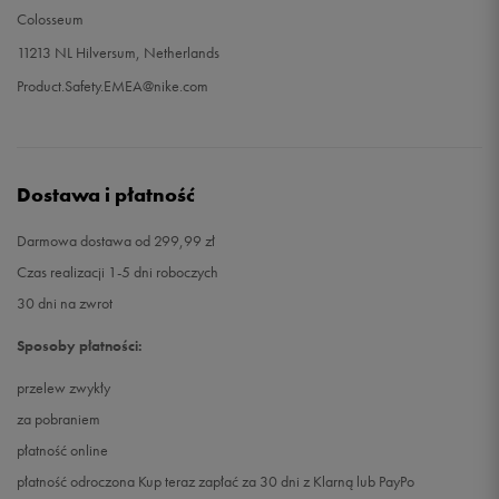
Colosseum
11213 NL Hilversum, Netherlands
Product.Safety.EMEA@nike.com
Dostawa i płatność
Darmowa dostawa od 299,99 zł
Czas realizacji 1-5 dni roboczych
30 dni na zwrot
Sposoby płatności:
przelew zwykły
za pobraniem
płatność online
płatność odroczona Kup teraz zapłać za 30 dni z Klarną lub PayPo