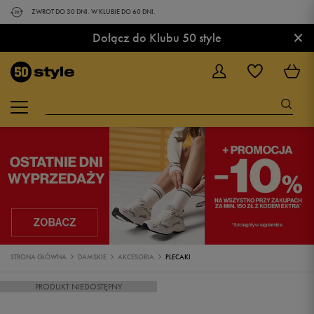
ZWROT DO 30 DNI. W KLUBIE DO 60 DNI.
×
Dołącz do Klubu 50 style
STRONA GŁÓWNA
DAMSKIE
AKCESORIA
PLECAKI
PRODUKT NIEDOSTĘPNY