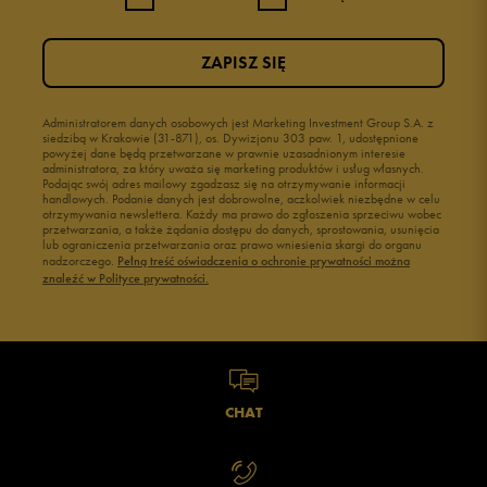
ZAPISZ SIĘ
Administratorem danych osobowych jest Marketing Investment Group S.A. z
siedzibą w Krakowie (31-871), os. Dywizjonu 303 paw. 1, udostępnione
powyżej dane będą przetwarzane w prawnie uzasadnionym interesie
administratora, za który uważa się marketing produktów i usług własnych.
Podając swój adres mailowy zgadzasz się na otrzymywanie informacji
handlowych. Podanie danych jest dobrowolne, aczkolwiek niezbędne w celu
otrzymywania newslettera. Każdy ma prawo do zgłoszenia sprzeciwu wobec
przetwarzania, a także żądania dostępu do danych, sprostowania, usunięcia
lub ograniczenia przetwarzania oraz prawo wniesienia skargi do organu
nadzorczego.
Pełną treść oświadczenia o ochronie prywatności można
znaleźć w Polityce prywatności.
CHAT