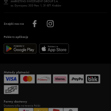
MARKETING INVESTMENT GROUP S.A.
os. Dywizjonu 303 Paw. 1, 31-871 Kraków
Więcej >
Klub 50 style
Regulamin sklepu 50 style
Praca
Regulamin aplikacji 50 style
Informacje o firmie
Więcej regulaminów >
Znajdź nas na
Pobierz aplikację
Metody płatności
Formy dostawy
Dostawa tylko na terenie Polski