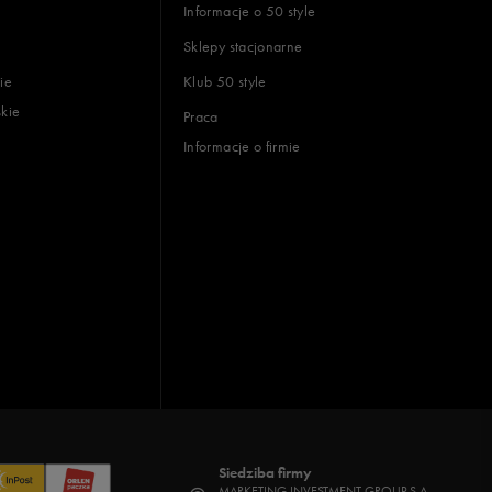
Informacje o 50 style
Sklepy stacjonarne
ie
Klub 50 style
skie
Praca
Informacje o firmie
Siedziba firmy
MARKETING INVESTMENT GROUP S.A.