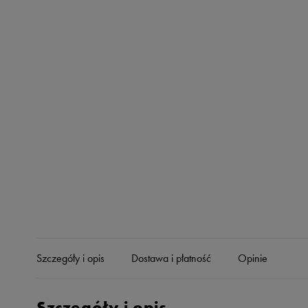
Skechers
Timberland
Umbro
Under Armour
Up8
U.S. Polo ASSN.
Vans
Szczegóły i opis
Dostawa i płatność
Opinie
Szczegóły i opis