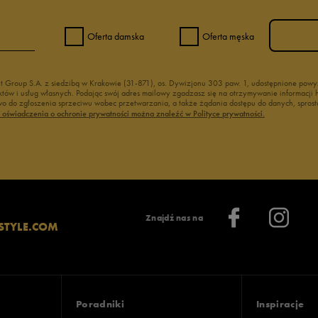
Oferta damska
Oferta męska
nt Group S.A. z siedzibą w Krakowie (31-871), os. Dywizjonu 303 paw. 1, udostępnione po
duktów i usług własnych. Podając swój adres mailowy zgadzasz się na otrzymywanie informacj
 do zgłoszenia sprzeciwu wobec przetwarzania, a także żądania dostępu do danych, sprost
ć oświadczenia o ochronie prywatności można znaleźć w Polityce prywatności.
Znajdź nas na
STYLE.COM
Poradniki
Inspiracje