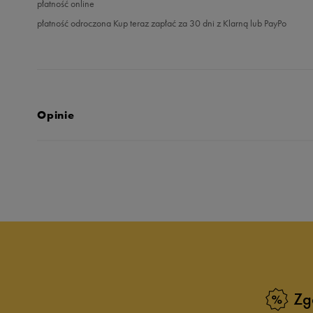
płatność online
płatność odroczona Kup teraz zapłać za 30 dni z Klarną lub PayPo
Opinie
Produkt nie posia
Zg