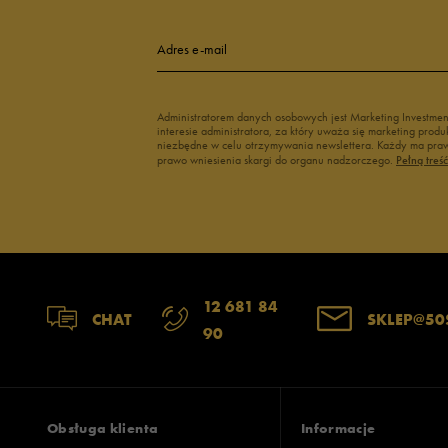
Adres e-mail
Administratorem danych osobowych jest Marketing Investme
interesie administratora, za który uważa się marketing pro
niezbędne w celu otrzymywania newslettera. Każdy ma prawo
prawo wniesienia skargi do organu nadzorczego.
Pełną treś
12 681 84
CHAT
SKLEP@50
90
Obsługa klienta
Informacje