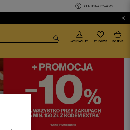
CENTRUM POMOCY
×
MOJE KONTO
SCHOWEK
KOSZYK
BUTY DLA CHŁOPCA
BUTY DLA DZIEWCZYNKI
0-4 lat
0-4 lat
4-8 lat
4-8 lat
9-16 lat
9-16 lat
asowane do ich