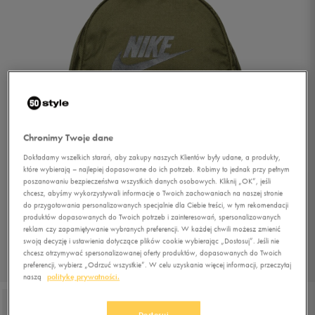
Chronimy Twoje dane
Dokładamy wszelkich starań, aby zakupy naszych Klientów były udane, a produkty,
które wybierają – najlepiej dopasowane do ich potrzeb. Robimy to jednak przy pełnym
poszanowaniu bezpieczeństwa wszystkich danych osobowych. Kliknij „OK”, jeśli
chcesz, abyśmy wykorzystywali informacje o Twoich zachowaniach na naszej stronie
do przygotowania personalizowanych specjalnie dla Ciebie treści, w tym rekomendacji
produktów dopasowanych do Twoich potrzeb i zainteresowań, spersonalizowanych
reklam czy zapamiętywanie wybranych preferencji. W każdej chwili możesz zmienić
swoją decyzję i ustawienia dotyczące plików cookie wybierając „Dostosuj”. Jeśli nie
chcesz otrzymywać spersonalizowanej oferty produktów, dopasowanych do Twoich
preferencji, wybierz „Odrzuć wszystkie”. W celu uzyskania więcej informacji, przeczytaj
1/3
naszą
politykę prywatności.
Dostosuj