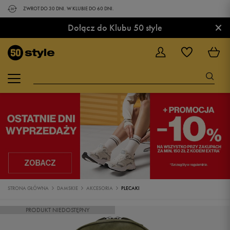
ZWROT DO 30 DNI. W KLUBIE DO 60 DNI.
×
Dołącz do Klubu 50 style
STRONA GŁÓWNA
DAMSKIE
AKCESORIA
PLECAKI
PRODUKT NIEDOSTĘPNY