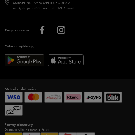
Jak wybrać buty na zimę?
Stylizacje damskie
Sklepy stacjonarne
MARKETING INVESTMENT GROUP S.A.
os. Dywizjonu 303 Paw. 1, 31-871 Kraków
Więcej >
Klub 50 style
Regulamin sklepu 50 style
Praca
Regulamin aplikacji 50 style
Informacje o firmie
Więcej regulaminów >
Znajdź nas na
Pobierz aplikację
Metody płatności
Formy dostawy
Dostawa tylko na terenie Polski