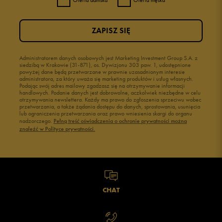
Oferta damska
Oferta męska
ZAPISZ SIĘ
Administratorem danych osobowych jest Marketing Investment Group S.A. z
siedzibą w Krakowie (31-871), os. Dywizjonu 303 paw. 1, udostępnione
powyżej dane będą przetwarzane w prawnie uzasadnionym interesie
administratora, za który uważa się marketing produktów i usług własnych.
Podając swój adres mailowy zgadzasz się na otrzymywanie informacji
handlowych. Podanie danych jest dobrowolne, aczkolwiek niezbędne w celu
otrzymywania newslettera. Każdy ma prawo do zgłoszenia sprzeciwu wobec
przetwarzania, a także żądania dostępu do danych, sprostowania, usunięcia
lub ograniczenia przetwarzania oraz prawo wniesienia skargi do organu
nadzorczego.
Pełną treść oświadczenia o ochronie prywatności można
znaleźć w Polityce prywatności.
CHAT