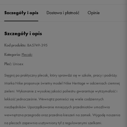
Szczegóły i opis
Dostawa i płatność
Opinie
ONE SIZE
Powiadom o dostępności
42-46
Powiadom o dostępności
Szczegóły i opis
36/39
Powiadom o dostępności
Kod produktu:
BA5749-395
Kategoria:
Plecaki
36/41
Powiadom o dostępności
Płeć:
Unisex
41/44
Powiadom o dostępności
Sięgnij po praktyczny plecak, który sprawdzi się w szkole, pracy i podróży.
Marka Nike proponuje świetny model Nike Heritage w odcieniach ciemnej
M
Powiadom o dostępności
zieleni. Wykonanie z wysokiej jakości poliestru gwarantuje wytrzymałość i
lekkość jednocześnie. Wewnątrz pomieści się wiele codziennych
niezbędników. Uporządkowanie mniejszych przedmiotów umożliwia
wewnętrzna przegroda oraz przednia kieszeń na zamek. Wygodę noszenia
na plecach zapewnia usztywniony tył z regulowanymi szelkami.