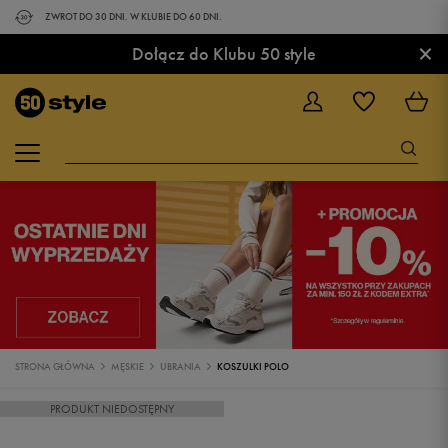
ZWROT DO 30 DNI. W KLUBIE DO 60 DNI.
×
Dołącz do Klubu 50 style
STRONA GŁÓWNA
MĘSKIE
UBRANIA
KOSZULKI POLO
PRODUKT NIEDOSTĘPNY