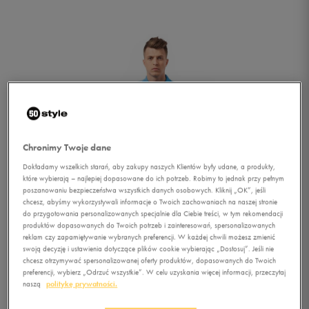
Chronimy Twoje dane
Dokładamy wszelkich starań, aby zakupy naszych Klientów były udane, a produkty,
które wybierają – najlepiej dopasowane do ich potrzeb. Robimy to jednak przy pełnym
poszanowaniu bezpieczeństwa wszystkich danych osobowych. Kliknij „OK”, jeśli
chcesz, abyśmy wykorzystywali informacje o Twoich zachowaniach na naszej stronie
do przygotowania personalizowanych specjalnie dla Ciebie treści, w tym rekomendacji
produktów dopasowanych do Twoich potrzeb i zainteresowań, spersonalizowanych
reklam czy zapamiętywanie wybranych preferencji. W każdej chwili możesz zmienić
swoją decyzję i ustawienia dotyczące plików cookie wybierając „Dostosuj”. Jeśli nie
chcesz otrzymywać spersonalizowanej oferty produktów, dopasowanych do Twoich
1/3
preferencji, wybierz „Odrzuć wszystkie”. W celu uzyskania więcej informacji, przeczytaj
naszą
politykę prywatności.