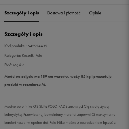
Szczegóły i opis
Dostawa i płatność
Opinie
L
Powiadom o dostępności
XL
Powiadom o dostępności
Szczegóły i opis
XXL
Powiadom o dostępności
Kod produktu:
642954435
Kategoria:
Koszulki Polo
Płeć:
Męskie
Model na zdjęciu ma 189 cm wzrostu, waży 85 kg i prezentuje
produkt w rozmiarze M.
Modne polo Nike GS SLIM POLO-FADE zachwyci Cię swoją żywą
kolorystyką. Przewiewny, bawełniany materiał zapewni Ci maksymalny
komfort nawet w upalne dni. Polo Nike można z powodzeniem łączyć z