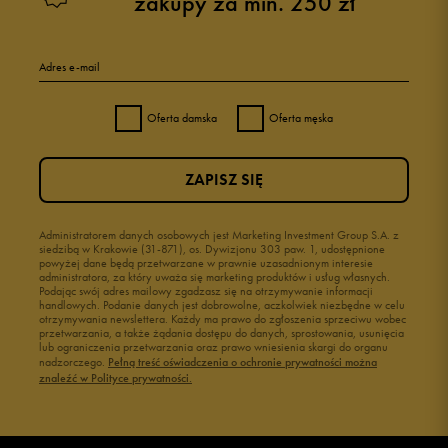
zakupy za min. 250 zł
Adres e-mail
Oferta damska
Oferta męska
ZAPISZ SIĘ
Administratorem danych osobowych jest Marketing Investment Group S.A. z
siedzibą w Krakowie (31-871), os. Dywizjonu 303 paw. 1, udostępnione
powyżej dane będą przetwarzane w prawnie uzasadnionym interesie
administratora, za który uważa się marketing produktów i usług własnych.
Podając swój adres mailowy zgadzasz się na otrzymywanie informacji
handlowych. Podanie danych jest dobrowolne, aczkolwiek niezbędne w celu
otrzymywania newslettera. Każdy ma prawo do zgłoszenia sprzeciwu wobec
przetwarzania, a także żądania dostępu do danych, sprostowania, usunięcia
lub ograniczenia przetwarzania oraz prawo wniesienia skargi do organu
nadzorczego.
Pełną treść oświadczenia o ochronie prywatności można
znaleźć w Polityce prywatności.