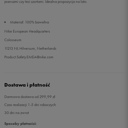
jeansami czy też szortami. Idealna propozycja na lato.
Materiał: 100% bawełna
Nike European Headquarters
Colosseum
11213 NL Hilversum, Netherlands
Product.Safety.EMEA@nike.com
Dostawa i płatność
Darmowa dostawa od 299,99 zł
Czas realizacji 1-5 dni roboczych
30 dni na zwrot
Sposoby płatności: