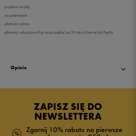
przelew zwykły
za pobraniem
płatność online
płatność odroczona Kup teraz zapłać za 30 dni z Klarną lub PayPo
Opinie
Produkt nie posiada recenzji
ZAPISZ SIĘ DO
NEWSLETTERA
Zgarnij 10% rabatu na pierwsze