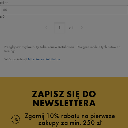
Pokaż
60
z 0
z
1
Przeglądasz
męskie
buty Nike Renew Retaliation
. Dostępne modele tych butów na
trening:
Wróć do kolekcji
Nike Renew Retaliation
ZAPISZ SIĘ DO
NEWSLETTERA
Zgarnij 10% rabatu na pierwsze
zakupy za min. 250 zł