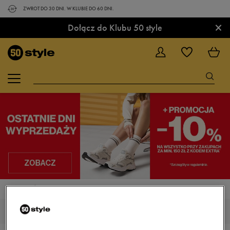
ZWROT DO 30 DNI. W KLUBIE DO 60 DNI.
×
Dołącz do Klubu 50 style
STRONA GŁÓWNA
NIKE RENEW RETALIATION
MĘSKIE NIKE RENEW RETALIATION