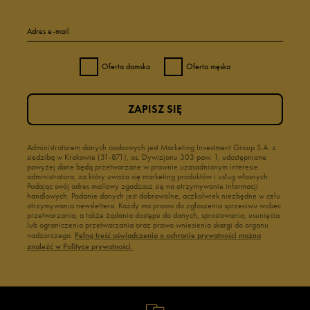
Adres e-mail
Oferta damska
Oferta męska
ZAPISZ SIĘ
Administratorem danych osobowych jest Marketing Investment Group S.A. z
siedzibą w Krakowie (31-871), os. Dywizjonu 303 paw. 1, udostępnione
powyżej dane będą przetwarzane w prawnie uzasadnionym interesie
administratora, za który uważa się marketing produktów i usług własnych.
Podając swój adres mailowy zgadzasz się na otrzymywanie informacji
handlowych. Podanie danych jest dobrowolne, aczkolwiek niezbędne w celu
otrzymywania newslettera. Każdy ma prawo do zgłoszenia sprzeciwu wobec
przetwarzania, a także żądania dostępu do danych, sprostowania, usunięcia
lub ograniczenia przetwarzania oraz prawo wniesienia skargi do organu
nadzorczego.
Pełną treść oświadczenia o ochronie prywatności można
znaleźć w Polityce prywatności.