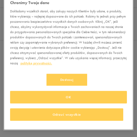
Wyników
0
Chronimy Twoje dane
Dokładamy wszelkich starań, aby zakupy naszych Klientów były udane, a produkty,
Sortuj:
FILTRUJ
REKOMENDOWANE
które wybierają – najlepiej dopasowane do ich potrzeb. Robimy to jednak przy pełnym
Pokaż
poszanowaniu bezpieczeństwa wszystkich danych osobowych. Kliknij „OK”, jeśli
chcesz, abyśmy wykorzystywali informacje o Twoich zachowaniach na naszej stronie
60
do przygotowania personalizowanych specjalnie dla Ciebie treści, w tym rekomendacji
z 0
produktów dopasowanych do Twoich potrzeb i zainteresowań, spersonalizowanych
reklam czy zapamiętywanie wybranych preferencji. W każdej chwili możesz zmienić
swoją decyzję i ustawienia dotyczące plików cookie wybierając „Dostosuj”. Jeśli nie
Nie wybrano filtrów
chcesz otrzymywać spersonalizowanej oferty produktów, dopasowanych do Twoich
preferencji, wybierz „Odrzuć wszystkie”. W celu uzyskania więcej informacji, przeczytaj
naszą
politykę prywatności.
Dostosuj
OK
Brak produktów do wyświetlenia
Zmień kryteria wyszukiwania lub
Odrzuć wszystkie
usuń wybrane filtry