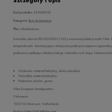
Szczegóły i opis
Kod produktu:
555082018
Kategoria:
Buty do biegania
Płeć:
młodzieżowe
Juniorskie obuwie REVOLUTION 2 GS z wiosennej kolekcji marki Nike. 
temperaturach. Amortyzująca i elastyczna podeszwa zapewni optymalny 
podeszwie zadbają o idealną trakcję i naturalny ruch stopy. Ciekawa ko
Cholewka: materiał tekstylny, skóra naturalna
Wyściółka: materiał tekstylny
Podeszwa: phylon, guma
Nike European Headquarters
Colosseum
11213 NL Hilversum, Netherlands
Product.Safety.EMEA@nike.com