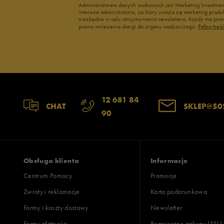
Administratorem danych osobowych jest Marketing Investme
interesie administratora, za który uważa się marketing pro
niezbędne w celu otrzymywania newslettera. Każdy ma prawo
prawo wniesienia skargi do organu nadzorczego.
Pełną treś
12 681 84
CHAT
SKLEP@50
90
Obsługa klienta
Informacje
Centrum Pomocy
Promocje
Zwroty i reklamacje
Karta podarunkowa
Formy i koszty dostawy
Newsletter
Formy płatności
Bezpieczne zakupy (SSL)