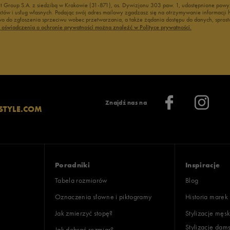
nt Group S.A. z siedzibą w Krakowie (31-871), os. Dywizjonu 303 paw. 1, udostępnione po
duktów i usług własnych. Podając swój adres mailowy zgadzasz się na otrzymywanie informacj
 do zgłoszenia sprzeciwu wobec przetwarzania, a także żądania dostępu do danych, sprost
ć oświadczenia o ochronie prywatności można znaleźć w Polityce prywatności.
Znajdź nas na
STYLE.COM
Poradniki
Inspiracje
Tabela rozmiarów
Blog
Oznaczenia słowne i piktogramy
Historia marek
Jak zmierzyć stopę?
Stylizacje męsk
Stylizacje dam
Jak dobrać rozmiar?