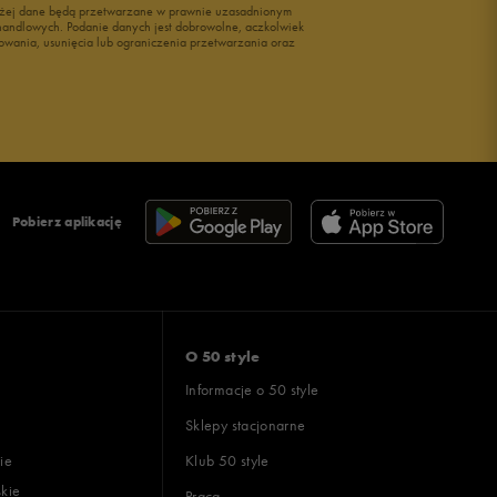
wyżej dane będą przetwarzane w prawnie uzasadnionym
i handlowych. Podanie danych jest dobrowolne, aczkolwiek
owania, usunięcia lub ograniczenia przetwarzania oraz
Pobierz aplikację
O 50 style
Informacje o 50 style
Sklepy stacjonarne
ie
Klub 50 style
skie
Praca