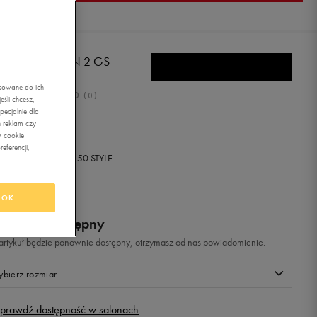
KE REVOLUTION 2 GS
asowane do ich
0.0
(
0
)
śli chcesz,
ecjalnie dla
ł
z Vat
 reklam czy
w cookie
eferencji,
+ 0 PKT W
KLUBIE 50 STYLE
OK
odukt niedostępny
i artykuł będzie ponownie dostępny, otrzymasz od nas powiadomienie.
bierz rozmiar
prawdź dostępność w salonach
Rozmiary EU
Rozmiary US