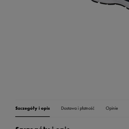
Skechers
Timberland
Umbro
Under Armour
Up8
U.S. Polo ASSN.
Vans
Szczegóły i opis
Dostawa i płatność
Opinie