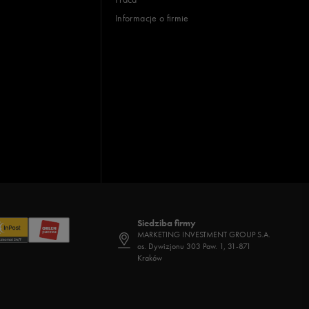
Informacje o firmie
Siedziba firmy
MARKETING INVESTMENT GROUP S.A.
os. Dywizjonu 303 Paw. 1, 31-871
Kraków