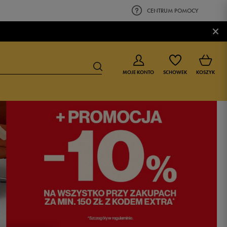
CENTRUM POMOCY
×
MOJE KONTO
SCHOWEK
KOSZYK
BUTY DLA CHŁOPCA
BUTY DLA DZIEWCZYNKI
0-4 lat
0-4 lat
4-8 lat
4-8 lat
9-16 lat
9-16 lat