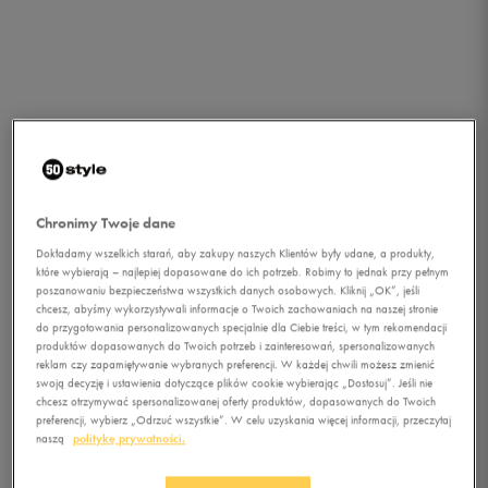
Chronimy Twoje dane
Dokładamy wszelkich starań, aby zakupy naszych Klientów były udane, a produkty,
które wybierają – najlepiej dopasowane do ich potrzeb. Robimy to jednak przy pełnym
poszanowaniu bezpieczeństwa wszystkich danych osobowych. Kliknij „OK”, jeśli
chcesz, abyśmy wykorzystywali informacje o Twoich zachowaniach na naszej stronie
1/1
do przygotowania personalizowanych specjalnie dla Ciebie treści, w tym rekomendacji
produktów dopasowanych do Twoich potrzeb i zainteresowań, spersonalizowanych
reklam czy zapamiętywanie wybranych preferencji. W każdej chwili możesz zmienić
swoją decyzję i ustawienia dotyczące plików cookie wybierając „Dostosuj”. Jeśli nie
chcesz otrzymywać spersonalizowanej oferty produktów, dopasowanych do Twoich
preferencji, wybierz „Odrzuć wszystkie”. W celu uzyskania więcej informacji, przeczytaj
naszą
politykę prywatności.
NIKE REVOLUTION EU