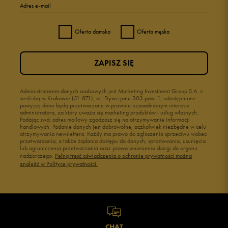
Adres e-mail
Oferta damska
Oferta męska
ZAPISZ SIĘ
Administratorem danych osobowych jest Marketing Investment Group S.A. z
siedzibą w Krakowie (31-871), os. Dywizjonu 303 paw. 1, udostępnione
powyżej dane będą przetwarzane w prawnie uzasadnionym interesie
administratora, za który uważa się marketing produktów i usług własnych.
Podając swój adres mailowy zgadzasz się na otrzymywanie informacji
handlowych. Podanie danych jest dobrowolne, aczkolwiek niezbędne w celu
otrzymywania newslettera. Każdy ma prawo do zgłoszenia sprzeciwu wobec
przetwarzania, a także żądania dostępu do danych, sprostowania, usunięcia
lub ograniczenia przetwarzania oraz prawo wniesienia skargi do organu
nadzorczego.
Pełną treść oświadczenia o ochronie prywatności można
znaleźć w Polityce prywatności.
CHAT