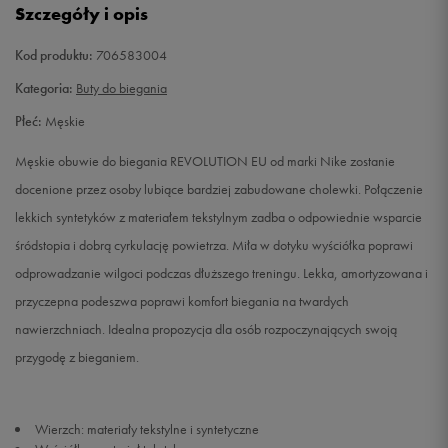
Szczegóły i opis
42
26,5 cm
Powiadom o dostępności
Kod produktu:
706583004
42,5
27 cm
Powiadom o dostępności
Kategoria:
Buty do biegania
Płeć:
Męskie
43
27,5 cm
Powiadom o dostępności
Męskie obuwie do biegania REVOLUTION EU od marki Nike zostanie
44
28 cm
Powiadom o dostępności
docenione przez osoby lubiące bardziej zabudowane cholewki. Połączenie
lekkich syntetyków z materiałem tekstylnym zadba o odpowiednie wsparcie
44,5
28,5 cm
Powiadom o dostępności
śródstopia i dobrą cyrkulację powietrza. Miła w dotyku wyściółka poprawi
odprowadzanie wilgoci podczas dłuższego treningu. Lekka, amortyzowana i
45
29 cm
Powiadom o dostępności
przyczepna podeszwa poprawi komfort biegania na twardych
nawierzchniach. Idealna propozycja dla osób rozpoczynających swoją
45,5
29,5 cm
Powiadom o dostępności
przygodę z bieganiem.
46
30 cm
Powiadom o dostępności
Wierzch: materiały tekstylne i syntetyczne