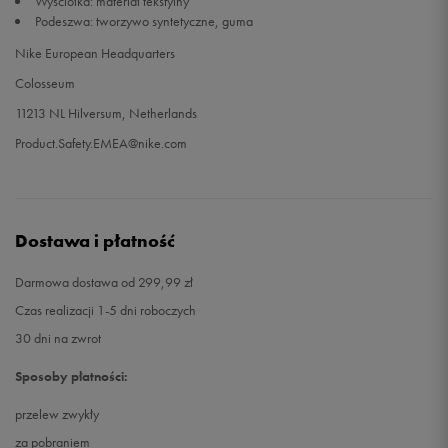
Wyściółka: materiał tekstylny
Podeszwa: tworzywo syntetyczne, guma
Nike European Headquarters
Colosseum
11213 NL Hilversum, Netherlands
Product.Safety.EMEA@nike.com
Dostawa i płatność
Darmowa dostawa od 299,99 zł
Czas realizacji 1-5 dni roboczych
30 dni na zwrot
Sposoby płatności:
przelew zwykły
za pobraniem