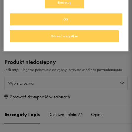
Dostosuj
0.0
(
0
)
OK
99,99
zł
z Vat
+ 500 PKT W
KLUBIE 50 STYLE
Odrzuć wszystkie
Produkt niedostępny
Jeśli artykuł będzie ponownie dostępny, otrzymasz od nas powiadomienie.
Wybierz rozmiar
Sprawdź dostępność w salonach
Rozmiary EU
Rozmiary US
40,5
25,5 cm
Powiadom o dostępności
Szczegóły i opis
Dostawa i płatność
Opinie
41
26 cm
Powiadom o dostępności