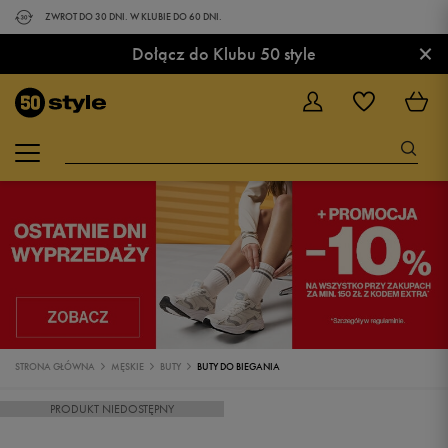
ZWROT DO 30 DNI. W KLUBIE DO 60 DNI.
×
Dołącz do Klubu 50 style
STRONA GŁÓWNA
MĘSKIE
BUTY
BUTY DO BIEGANIA
PRODUKT NIEDOSTĘPNY