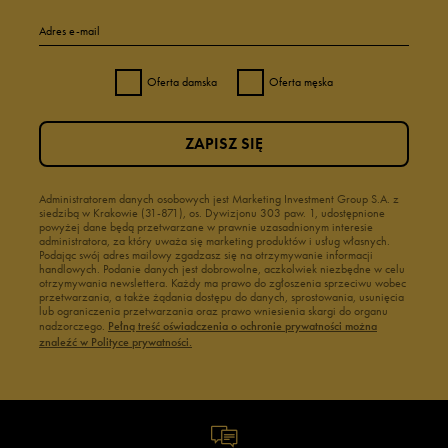
Adres e-mail
Oferta damska
Oferta męska
ZAPISZ SIĘ
Administratorem danych osobowych jest Marketing Investment Group S.A. z
siedzibą w Krakowie (31-871), os. Dywizjonu 303 paw. 1, udostępnione
powyżej dane będą przetwarzane w prawnie uzasadnionym interesie
administratora, za który uważa się marketing produktów i usług własnych.
Podając swój adres mailowy zgadzasz się na otrzymywanie informacji
handlowych. Podanie danych jest dobrowolne, aczkolwiek niezbędne w celu
otrzymywania newslettera. Każdy ma prawo do zgłoszenia sprzeciwu wobec
przetwarzania, a także żądania dostępu do danych, sprostowania, usunięcia
lub ograniczenia przetwarzania oraz prawo wniesienia skargi do organu
nadzorczego.
Pełną treść oświadczenia o ochronie prywatności można
znaleźć w Polityce prywatności.