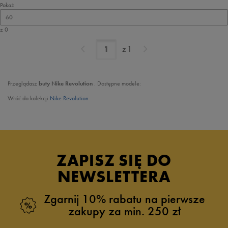
Pokaż
60
z 0
z
1
Przeglądasz
buty Nike Revolution
. Dostępne modele:
Wróć do kolekcji
Nike Revolution
ZAPISZ SIĘ DO
NEWSLETTERA
Zgarnij 10% rabatu na pierwsze
zakupy za min. 250 zł