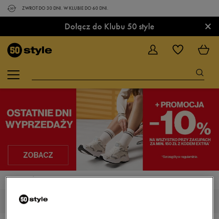
ZWROT DO 30 DNI. W KLUBIE DO 60 DNI.
×
Dołącz do Klubu 50 style
STRONA GŁÓWNA
NIKE REVOLUTION
NIKE REVOLUTION 6