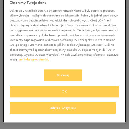
Wyników
0
Chronimy Twoje dane
Dokładamy wszelkich starań, aby zakupy naszych Klientów były udane, a produkty,
Sortuj:
FILTRUJ
REKOMENDOWANE
które wybierają – najlepiej dopasowane do ich potrzeb. Robimy to jednak przy pełnym
Pokaż
poszanowaniu bezpieczeństwa wszystkich danych osobowych. Kliknij „OK”, jeśli
chcesz, abyśmy wykorzystywali informacje o Twoich zachowaniach na naszej stronie
60
do przygotowania personalizowanych specjalnie dla Ciebie treści, w tym rekomendacji
z 0
produktów dopasowanych do Twoich potrzeb i zainteresowań, spersonalizowanych
reklam czy zapamiętywanie wybranych preferencji. W każdej chwili możesz zmienić
swoją decyzję i ustawienia dotyczące plików cookie wybierając „Dostosuj”. Jeśli nie
Nie wybrano filtrów
chcesz otrzymywać spersonalizowanej oferty produktów, dopasowanych do Twoich
preferencji, wybierz „Odrzuć wszystkie”. W celu uzyskania więcej informacji, przeczytaj
naszą
politykę prywatności.
Dostosuj
OK
Brak produktów do wyświetlenia
Zmień kryteria wyszukiwania lub
Odrzuć wszystkie
usuń wybrane filtry