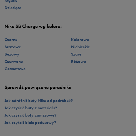
Męskie
Szeroka gama kolorystyczna sprawia, że każdy znajdzie coś dla siebie. Dla
każdym wydaniu pozwolą Ci czuć się stylowo i komfortowo.
Dziecięce
ceniących klasyczne, uniwersalne rozwiązania, doskonałym wyborem będą
sneakersy w minimalistycznej czarno-białej odsłonie. Z kolei miłośnicy
mocnych akcentów w stylizacji powinni postawić na energetyczną czerwień
Nike SB Charge wg koloru:
lub turkus. Uwielbiasz printy i niebanalne wzory? W takim razie wybierz
projekt z kwiatowym lub geometrycznym deseniem. Wszystkie modele
Czarne
Kolorowe
zwieńcza kultowe logo Swoosh, które potwierdza najwyższą jakość
wykonania.
Brązowe
Niebieskie
Beżowy
Szare
Czerwone
Różowe
Granatowe
Sprawdź powiązane poradniki:
Jak odróżnić buty Nike od podróbek?
Jak czyścić buty z materiału?
Jak czyścić buty zamszowe?
Jak czyścić białe podeszwy?