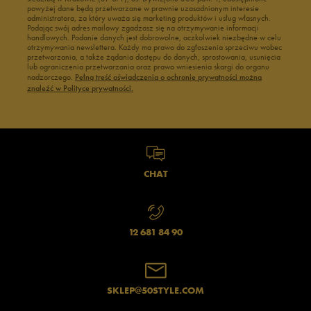
powyżej dane będą przetwarzane w prawnie uzasadnionym interesie
administratora, za który uważa się marketing produktów i usług własnych.
Podając swój adres mailowy zgadzasz się na otrzymywanie informacji
handlowych. Podanie danych jest dobrowolne, aczkolwiek niezbędne w celu
otrzymywania newslettera. Każdy ma prawo do zgłoszenia sprzeciwu wobec
przetwarzania, a także żądania dostępu do danych, sprostowania, usunięcia
lub ograniczenia przetwarzania oraz prawo wniesienia skargi do organu
nadzorczego.
Pełną treść oświadczenia o ochronie prywatności można
znaleźć w Polityce prywatności.
CHAT
12 681 84 90
SKLEP@50STYLE.COM