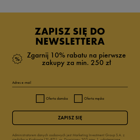
ZAPISZ SIĘ DO
NEWSLETTERA
Zgarnij 10% rabatu na pierwsze
zakupy za min. 250 zł
Adres e-mail
Oferta damska
Oferta męska
ZAPISZ SIĘ
Administratorem danych osobowych jest Marketing Investment Group S.A. z
siedzibą w Krakowie (31-871), os. Dywizjonu 303 paw. 1, udostępnione