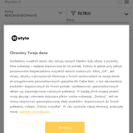
Wyników
0
Sortuj:
FILTRUJ
REKOMENDOWANE
Pokaż
60
z 0
Nie wybrano filtrów
Chronimy Twoje dane
Dokładamy wszelkich starań, aby zakupy naszych Klientów były udane, a produkty,
które wybierają – najlepiej dopasowane do ich potrzeb. Robimy to jednak przy pełnym
poszanowaniu bezpieczeństwa wszystkich danych osobowych. Kliknij „OK”, jeśli
chcesz, abyśmy wykorzystywali informacje o Twoich zachowaniach na naszej stronie
do przygotowania personalizowanych specjalnie dla Ciebie treści, w tym rekomendacji
produktów dopasowanych do Twoich potrzeb i zainteresowań, spersonalizowanych
reklam czy zapamiętywanie wybranych preferencji. W każdej chwili możesz zmienić
swoją decyzję i ustawienia dotyczące plików cookie wybierając „Dostosuj”. Jeśli nie
Brak produktów do wyświetlenia
chcesz otrzymywać spersonalizowanej oferty produktów, dopasowanych do Twoich
preferencji, wybierz „Odrzuć wszystkie”. W celu uzyskania więcej informacji, przeczytaj
Zmień kryteria wyszukiwania lub
naszą
politykę prywatności.
usuń wybrane filtry
Dostosuj