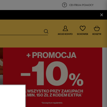
CENTRUM POMOCY
×
MOJE KONTO
SCHOWEK
KOSZYK
BUTY DLA CHŁOPCA
BUTY DLA DZIEWCZYNKI
0-4 lat
0-4 lat
4-8 lat
4-8 lat
9-16 lat
9-16 lat