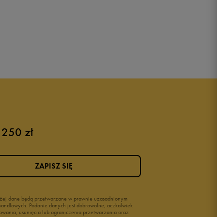
 250 zł
ZAPISZ SIĘ
wyżej dane będą przetwarzane w prawnie uzasadnionym
i handlowych. Podanie danych jest dobrowolne, aczkolwiek
owania, usunięcia lub ograniczenia przetwarzania oraz