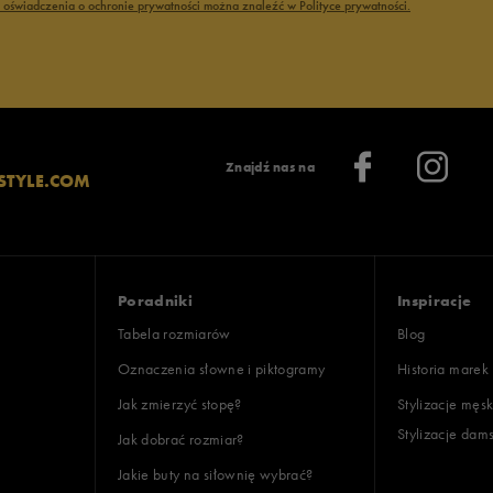
ć oświadczenia o ochronie prywatności można znaleźć w Polityce prywatności.
Znajdź nas na
STYLE.COM
Poradniki
Inspiracje
Tabela rozmiarów
Blog
Oznaczenia słowne i piktogramy
Historia marek
Jak zmierzyć stopę?
Stylizacje męsk
Stylizacje dam
Jak dobrać rozmiar?
Jakie buty na siłownię wybrać?