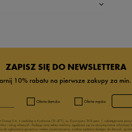
da recenzji
ZAPISZ SIĘ DO NEWSLETTERA
arnij 10% rabatu na pierwsze zakupy za min.
Oferta damska
Oferta męska
nt Group S.A. z siedzibą w Krakowie (31-871), os. Dywizjonu 303 paw. 1, udostępnione po
duktów i usług własnych. Podając swój adres mailowy zgadzasz się na otrzymywanie informacj
 do zgłoszenia sprzeciwu wobec przetwarzania, a także żądania dostępu do danych, sprost