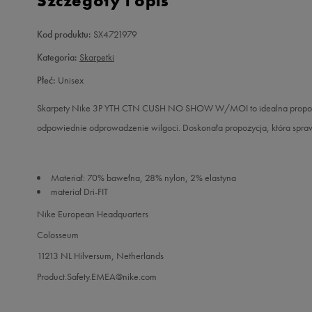
Szczegóły i opis
Kod produktu:
SX4721979
Kategoria:
Skarpetki
Płeć:
Unisex
Skarpety Nike 3P YTH CTN CUSH NO SHOW W/MOI to idealna propozycja
odpowiednie odprowadzenie wilgoci. Doskonała propozycja, która sprawd
Materiał: 70% bawełna, 28% nylon, 2% elastyna
materiał Dri-FIT
Nike European Headquarters
Colosseum
11213 NL Hilversum, Netherlands
Product.Safety.EMEA@nike.com