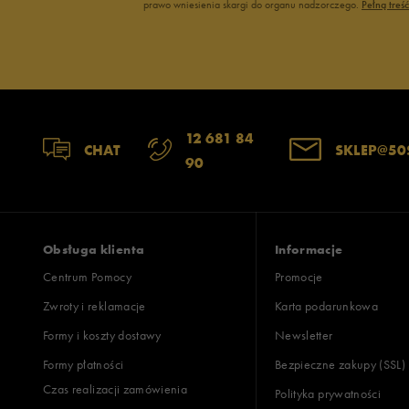
prawo wniesienia skargi do organu nadzorczego.
Pełną treś
12 681 84
CHAT
SKLEP@50
90
Obsługa klienta
Informacje
Centrum Pomocy
Promocje
Zwroty i reklamacje
Karta podarunkowa
Formy i koszty dostawy
Newsletter
Formy płatności
Bezpieczne zakupy (SSL)
Czas realizacji zamówienia
Polityka prywatności