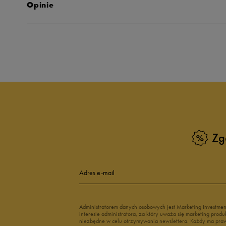
Opinie
Produkt nie posia
Zg
Adres e-mail
Administratorem danych osobowych jest Marketing Investme
interesie administratora, za który uważa się marketing pro
niezbędne w celu otrzymywania newslettera. Każdy ma prawo