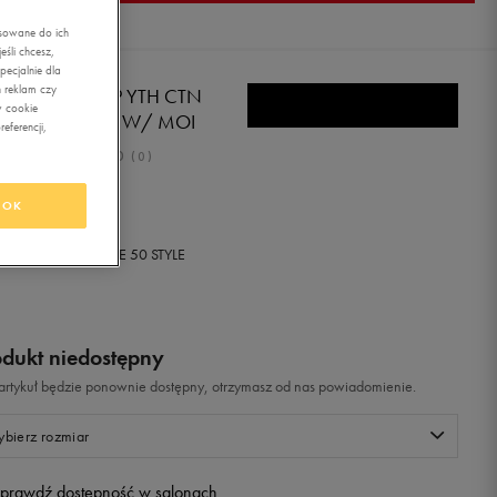
asowane do ich
śli chcesz,
ecjalnie dla
 reklam czy
E SKARPETY 3P YTH CTN
w cookie
SH NO SHOW W/ MOI
eferencji,
0.0
(
0
)
99
zł
z Vat
OK
+ 50 PKT W
KLUBIE 50 STYLE
odukt niedostępny
i artykuł będzie ponownie dostępny, otrzymasz od nas powiadomienie.
bierz rozmiar
prawdź dostępność w salonach
Rozmiary EU
Rozmiary US