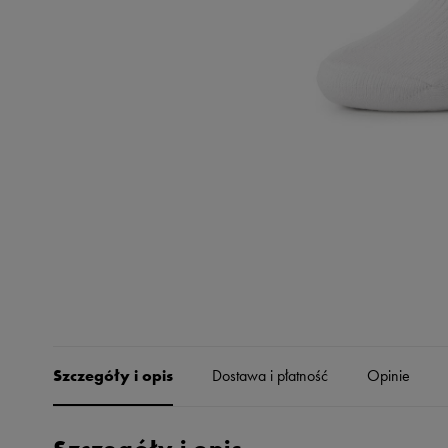
Skechers
Timberland
Umbro
Under Armour
Up8
U.S. Polo ASSN.
Vans
Szczegóły i opis
Dostawa i płatność
Opinie