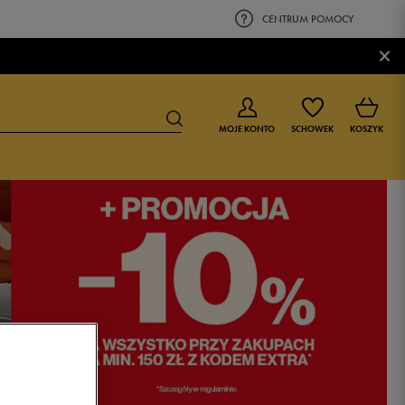
CENTRUM POMOCY
×
MOJE KONTO
SCHOWEK
KOSZYK
BUTY DLA CHŁOPCA
BUTY DLA DZIEWCZYNKI
0-4 lat
0-4 lat
4-8 lat
4-8 lat
9-16 lat
9-16 lat