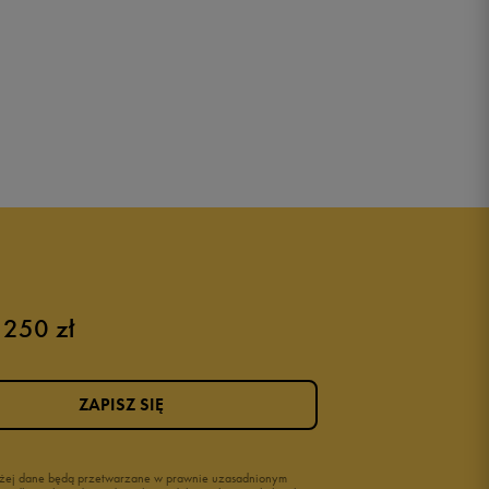
 250 zł
ZAPISZ SIĘ
wyżej dane będą przetwarzane w prawnie uzasadnionym