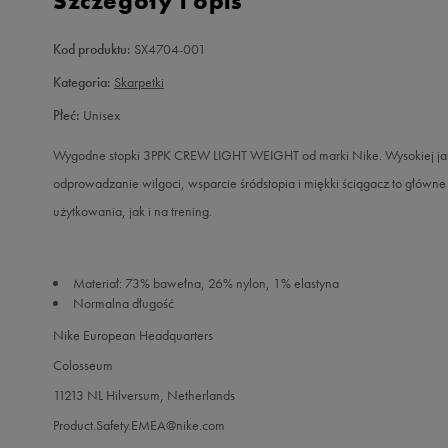
Szczegóły i opis
Kod produktu:
SX4704-001
Kategoria:
Skarpetki
Płeć:
Unisex
Wygodne stopki 3PPK CREW LIGHT WEIGHT od marki Nike. Wysokiej jako
odprowadzanie wilgoci, wsparcie śródstopia i miękki ściągacz to głów
użytkowania, jak i na trening.
Materiał: 73% bawełna, 26% nylon, 1% elastyna
Normalna długość
Nike European Headquarters
Colosseum
11213 NL Hilversum, Netherlands
Product.Safety.EMEA@nike.com