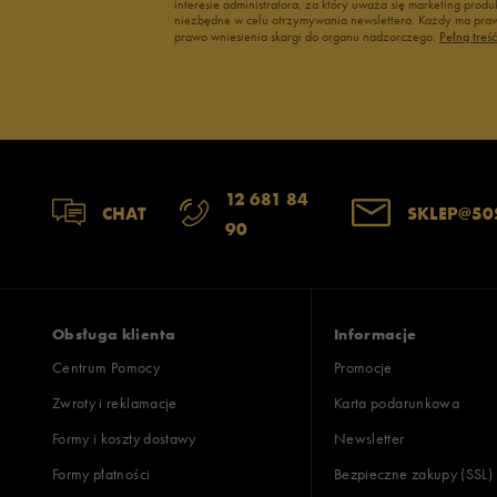
interesie administratora, za który uważa się marketing pro
niezbędne w celu otrzymywania newslettera. Każdy ma prawo
prawo wniesienia skargi do organu nadzorczego.
Pełną treś
12 681 84
CHAT
SKLEP@50
90
Obsługa klienta
Informacje
Centrum Pomocy
Promocje
Zwroty i reklamacje
Karta podarunkowa
Formy i koszty dostawy
Newsletter
Formy płatności
Bezpieczne zakupy (SSL)