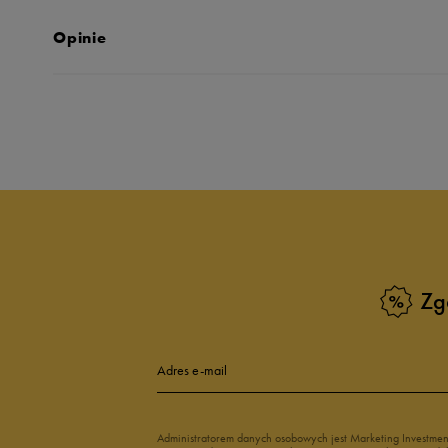
Opinie
Produkt nie posia
Zg
Adres e-mail
Administratorem danych osobowych jest Marketing Investme