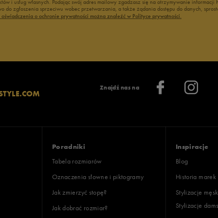
duktów i usług własnych. Podając swój adres mailowy zgadzasz się na otrzymywanie informacj
 do zgłoszenia sprzeciwu wobec przetwarzania, a także żądania dostępu do danych, sprost
ć oświadczenia o ochronie prywatności można znaleźć w Polityce prywatności.
Znajdź nas na
STYLE.COM
Poradniki
Inspiracje
Tabela rozmiarów
Blog
Oznaczenia słowne i piktogramy
Historia marek
Jak zmierzyć stopę?
Stylizacje męsk
Stylizacje dam
Jak dobrać rozmiar?