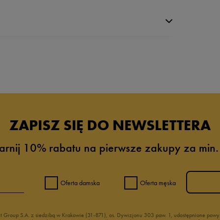
da recenzji
ZAPISZ SIĘ DO NEWSLETTERA
arnij 10% rabatu na pierwsze zakupy za min.
Oferta damska
Oferta męska
nt Group S.A. z siedzibą w Krakowie (31-871), os. Dywizjonu 303 paw. 1, udostępnione po