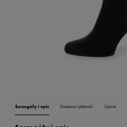
Skechers
Timberland
Umbro
Under Armour
Up8
U.S. Polo ASSN.
Vans
Szczegóły i opis
Dostawa i płatność
Opinie