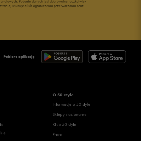
i handlowych. Podanie danych jest dobrowolne, aczkolwiek
owania, usunięcia lub ograniczenia przetwarzania oraz
Pobierz aplikację
O 50 style
Informacje o 50 style
Sklepy stacjonarne
ie
Klub 50 style
skie
Praca