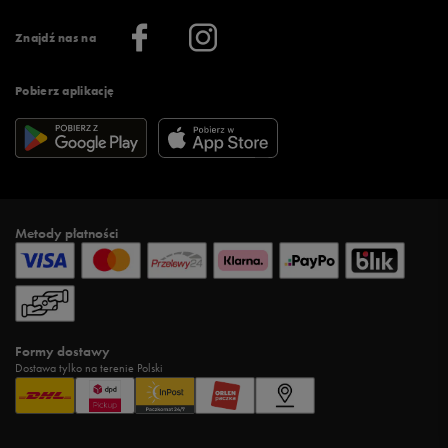
Informacje o firmie
Więcej regulaminów >
Znajdź nas na
Pobierz aplikację
Metody płatności
Formy dostawy
Dostawa tylko na terenie Polski