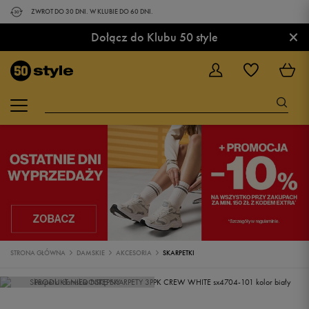
ZWROT DO 30 DNI. W KLUBIE DO 60 DNI.
×
Dołącz do Klubu 50 style
STRONA GŁÓWNA
DAMSKIE
AKCESORIA
SKARPETKI
PRODUKT NIEDOSTĘPNY