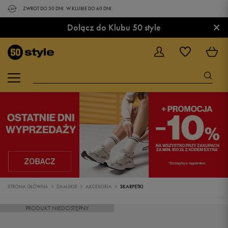
ZWROT DO 30 DNI. W KLUBIE DO 60 DNI.
×
Dołącz do Klubu 50 style
STRONA GŁÓWNA
DAMSKIE
AKCESORIA
SKARPETKI
PRODUKT NIEDOSTĘPNY