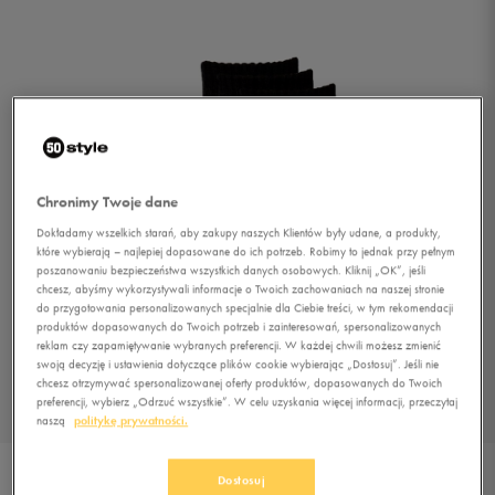
Chronimy Twoje dane
Dokładamy wszelkich starań, aby zakupy naszych Klientów były udane, a produkty,
które wybierają – najlepiej dopasowane do ich potrzeb. Robimy to jednak przy pełnym
poszanowaniu bezpieczeństwa wszystkich danych osobowych. Kliknij „OK”, jeśli
chcesz, abyśmy wykorzystywali informacje o Twoich zachowaniach na naszej stronie
do przygotowania personalizowanych specjalnie dla Ciebie treści, w tym rekomendacji
produktów dopasowanych do Twoich potrzeb i zainteresowań, spersonalizowanych
1/1
reklam czy zapamiętywanie wybranych preferencji. W każdej chwili możesz zmienić
swoją decyzję i ustawienia dotyczące plików cookie wybierając „Dostosuj”. Jeśli nie
chcesz otrzymywać spersonalizowanej oferty produktów, dopasowanych do Twoich
preferencji, wybierz „Odrzuć wszystkie”. W celu uzyskania więcej informacji, przeczytaj
naszą
politykę prywatności.
NIKE SKARPETY 3PPK
Dostosuj