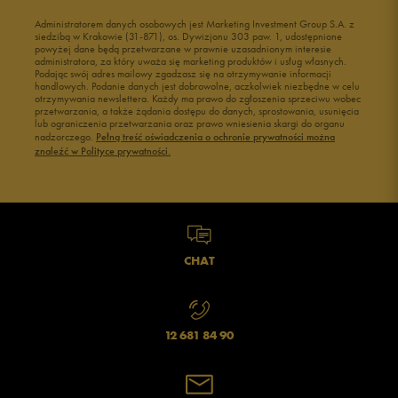
Administratorem danych osobowych jest Marketing Investment Group S.A. z
siedzibą w Krakowie (31-871), os. Dywizjonu 303 paw. 1, udostępnione
powyżej dane będą przetwarzane w prawnie uzasadnionym interesie
administratora, za który uważa się marketing produktów i usług własnych.
Podając swój adres mailowy zgadzasz się na otrzymywanie informacji
handlowych. Podanie danych jest dobrowolne, aczkolwiek niezbędne w celu
otrzymywania newslettera. Każdy ma prawo do zgłoszenia sprzeciwu wobec
przetwarzania, a także żądania dostępu do danych, sprostowania, usunięcia
lub ograniczenia przetwarzania oraz prawo wniesienia skargi do organu
nadzorczego.
Pełną treść oświadczenia o ochronie prywatności można
znaleźć w Polityce prywatności.
CHAT
12 681 84 90