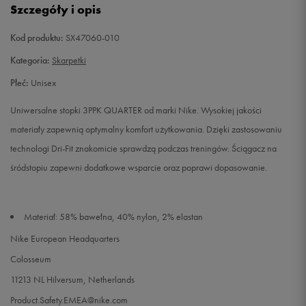
Szczegóły i opis
38-42
Powiadom o dostępności
Kod produktu:
SX47060-010
42-46
Powiadom o dostępności
Kategoria:
Skarpetki
Płeć:
Unisex
46-50
Powiadom o dostępności
Uniwersalne stopki 3PPK QUARTER od marki Nike. Wysokiej jakości
materiały zapewnią optymalny komfort użytkowania. Dzięki zastosowaniu
technologi Dri-Fit znakomicie sprawdzą podczas treningów. Ściągacz na
śródstopiu zapewni dodatkowe wsparcie oraz poprawi dopasowanie.
Materiał: 58% bawełna, 40% nylon, 2% elastan
Nike European Headquarters
Colosseum
11213 NL Hilversum, Netherlands
Product.Safety.EMEA@nike.com