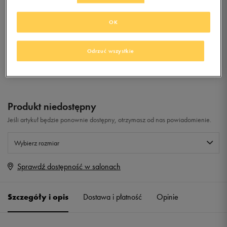
QUARTER BLACK
OK
0.0
(
0
)
19,99
zł
z Vat
Odrzuć wszystkie
+ 100 PKT W
KLUBIE 50 STYLE
Produkt niedostępny
Jeśli artykuł będzie ponownie dostępny, otrzymasz od nas powiadomienie.
Wybierz rozmiar
Sprawdź dostępność w salonach
Rozmiary EU
Rozmiary US
32-34
Powiadom o dostępności
Szczegóły i opis
Dostawa i płatność
Opinie
34-38
Powiadom o dostępności