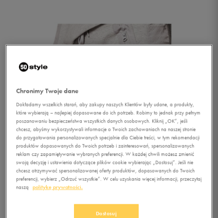
Chronimy Twoje dane
Dokładamy wszelkich starań, aby zakupy naszych Klientów były udane, a produkty,
które wybierają – najlepiej dopasowane do ich potrzeb. Robimy to jednak przy pełnym
poszanowaniu bezpieczeństwa wszystkich danych osobowych. Kliknij „OK”, jeśli
chcesz, abyśmy wykorzystywali informacje o Twoich zachowaniach na naszej stronie
do przygotowania personalizowanych specjalnie dla Ciebie treści, w tym rekomendacji
1/1
produktów dopasowanych do Twoich potrzeb i zainteresowań, spersonalizowanych
reklam czy zapamiętywanie wybranych preferencji. W każdej chwili możesz zmienić
swoją decyzję i ustawienia dotyczące plików cookie wybierając „Dostosuj”. Jeśli nie
chcesz otrzymywać spersonalizowanej oferty produktów, dopasowanych do Twoich
preferencji, wybierz „Odrzuć wszystkie”. W celu uzyskania więcej informacji, przeczytaj
naszą
politykę prywatności.
NIKE SPODNIE ADVANCE
Dostosuj