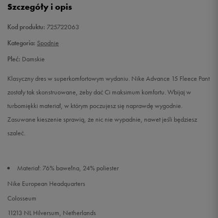
Szczegóły i opis
L
Powiadom o dostępności
Kod produktu:
725722063
Kategoria:
Spodnie
Płeć:
Damskie
Klasyczny dres w superkomfortowym wydaniu. Nike Advance 15 Fleece Pant
zostały tak skonstruowane, żeby dać Ci maksimum komfortu. Wbijaj w
turbomiękki materiał, w którym poczujesz się naprawdę wygodnie.
Zasuwane kieszenie sprawią, że nic nie wypadnie, nawet jeśli będziesz
szaleć.
Materiał: 76% bawełna, 24% poliester
Nike European Headquarters
Colosseum
11213 NL Hilversum, Netherlands