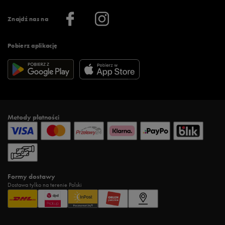
Informacje o firmie
Więcej regulaminów >
Znajdź nas na
Pobierz aplikację
Metody płatności
Formy dostawy
Dostawa tylko na terenie Polski