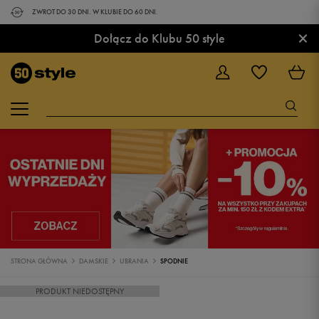
ZWROT DO 30 DNI. W KLUBIE DO 60 DNI.
×
Dołącz do Klubu 50 style
STRONA GŁÓWNA
DAMSKIE
UBRANIA
SPODNIE
PRODUKT NIEDOSTĘPNY