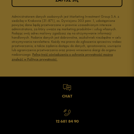
Administratorem danych osobowych jest Marketing Investment Group S.A. z
siedzibą w Krakowie (31-871), os. Dywizjonu 303 paw. 1, udostępnione
powyżej dane będą przetwarzane w prawnie uzasadnionym interesie
administratora, za który uważa się marketing produktów i usług własnych.
Podając swój adres mailowy zgadzasz się na otrzymywanie informacji
handlowych. Podanie danych jest dobrowolne, aczkolwiek niezbędne w celu
otrzymywania newslettera. Każdy ma prawo do zgłoszenia sprzeciwu wobec
przetwarzania, a także żądania dostępu do danych, sprostowania, usunięcia
lub ograniczenia przetwarzania oraz prawo wniesienia skargi do organu
nadzorczego.
Pełną treść oświadczenia o ochronie prywatności można
znaleźć w Polityce prywatności.
CHAT
12 681 84 90